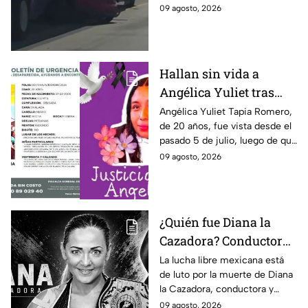
carretera interestatal de El
09 agosto, 2026
Paso, Texas; el conductor salió
ileso tras el impacto.
Hallan sin vida a
Angélica Yuliet tras
desaparecer por una
Angélica Yuliet Tapia Romero,
de 20 años, fue vista desde el
entrevista de trabajo en
pasado 5 de julio, luego de que
Edomex
presuntamente recibiera una
09 agosto, 2026
oferta de trabajo en
Tlalmanalco, Edomex.
¿Quién fue Diana la
Cazadora? Conductora
y luchadora que
La lucha libre mexicana está
de luto por la muerte de Diana
falleció a los 48 años en
la Cazadora, conductora y
Monterrey
luchadora de 48 años que
09 agosto, 2026