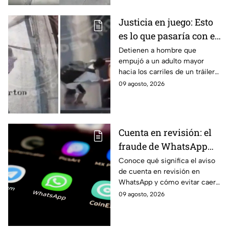
Justicia en juego: Esto
es lo que pasaría con el
agresor del adulto
Detienen a hombre que
empujó a un adulto mayor
mayor arrojado a un
hacia los carriles de un tráiler
tráiler en Monterrey
en Monterrey. Conoce los
09 agosto, 2026
detalles de su captura y
situación jurídica.
Cuenta en revisión: el
fraude de WhatsApp
que pone en alerta a
Conoce qué significa el aviso
de cuenta en revisión en
autoridades de Jalisco;
WhatsApp y cómo evitar caer
así funciona
en estafas tras la alerta emitida
09 agosto, 2026
por la Policía Cibernética de
Jalisco.