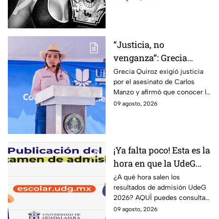
falleció en Monterrey; ¿cuál es
su historia?
“Justicia, no
venganza”: Grecia
Quiroz exige esclarecer
Grecia Quiroz exigió justicia
por el asesinato de Carlos
el asesinato de Carlos
Manzo y afirmó que conocer la
Manzo
verdad es indispensable para
09 agosto, 2026
que Uruapan pueda vivir en
paz.
¡Ya falta poco! Esta es la
hora en que la UdeG
publica los resultados
¿A qué hora salen los
resultados de admisión UdeG
de admisión 2026 y
2026? AQUÍ puedes consultar
AQUÍ puedes
el dictamen este lunes 10 de
09 agosto, 2026
consultarlos
agosto y saber si fuiste