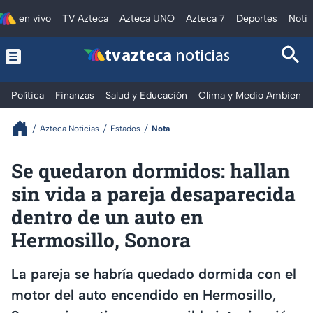
en vivo
TV Azteca
Azteca UNO
Azteca 7
Deportes
Notic
tv azteca
noticias
Política
Finanzas
Salud y Educación
Clima y Medio Ambiente
Azteca Noticias
Estados
Nota
Se quedaron dormidos: hallan
sin vida a pareja desaparecida
dentro de un auto en
Hermosillo, Sonora
La pareja se habría quedado dormida con el
motor del auto encendido en Hermosillo,