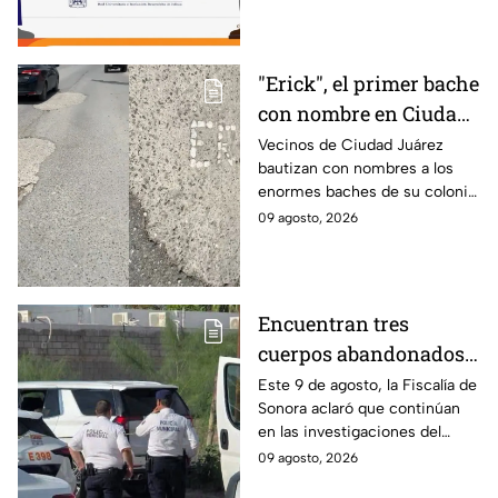
admitido en la Universidad de
Guadalajara.
"Erick", el primer bache
con nombre en Ciudad
Juárez
Vecinos de Ciudad Juárez
bautizan con nombres a los
enormes baches de su colonia
como protesta ante la falta de
09 agosto, 2026
atención del gobierno local.
Encuentran tres
cuerpos abandonados
en Hermosillo, Sonora;
Este 9 de agosto, la Fiscalía de
Sonora aclaró que continúan
todo apunta a crimen
en las investigaciones del
pasional
hallazgo de tres cuerpos
09 agosto, 2026
abandonados en una