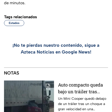
de minutos.
Tags relacionados
Estados
¡No te pierdas nuestro contenido, sigue a
Azteca Noticias en Google News!
NOTAS
Auto compacto queda
bajo un tráiler tras
brutal choque en El
Un Mini Cooper quedó debajo
de un tráiler tras un choque a
Paso y conductor sale
gran velocidad en una
caminado