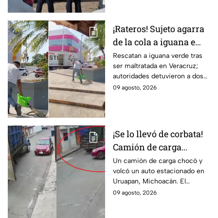
camioneta en Hermosillo; todo
apunta a crimen pasional.
¡Rateros! Sujeto agarra
de la cola a iguana e
intenta robársela en
Rescatan a iguana verde tras
ser maltratada en Veracruz;
Veracruz; hay dos
autoridades detuvieron a dos
detenidos (VIDEO)
implicados y recuerdan las
09 agosto, 2026
fuertes sanciones por dañar
especies protegidas
¡Se lo llevó de corbata!
Camión de carga
arrastra auto
Un camión de carga chocó y
volcó un auto estacionado en
estacionado en
Uruapan, Michoacán. El
Uruapan, Michoacán
insólito momento quedó
09 agosto, 2026
(VIDEO)
grabado en video por una
cámara de seguridad local.