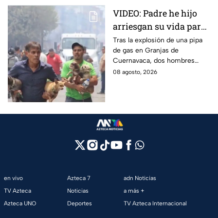
VIDEO: Padre he hijo
arriesgan su vida para
rescatar a sus perritos
Tras la explosión de una pipa
de gas en Granjas de
tras la explosión de
Cuernavaca, dos hombres
pipa de gas en
arriesgaron su vida para volver
08 agosto, 2026
Cuernavaca
por sus perritos y ponerlos a
salvo de la tragedia.
en vivo
Azteca 7
adn Noticias
TV Azteca
Noticias
a más +
Azteca UNO
Deportes
TV Azteca Internacional