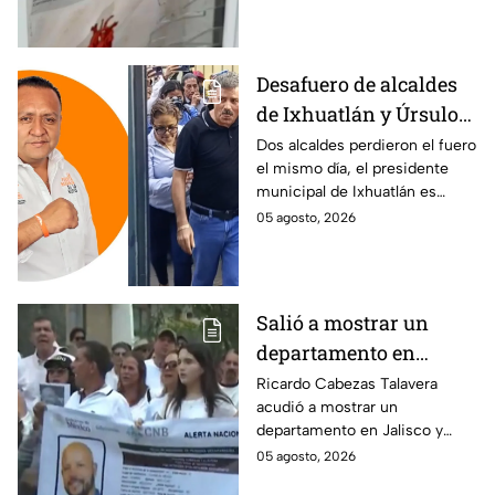
siguen sin ser localizados.
Desafuero de alcaldes
de Ixhuatlán y Úrsulo
Galván: uno de ellos
Dos alcaldes perdieron el fuero
el mismo día, el presidente
está implicado en el
municipal de Ixhuatlán es
asesinato de la
investigado por el secuestro y
05 agosto, 2026
periodista Roxana
asesinato de la periodista
Guzmán
Roxana Guzmán en Veracruz.
Salió a mostrar un
departamento en
Zapopan y no volvió a
Ricardo Cabezas Talavera
acudió a mostrar un
casa: Buscan a Ricardo
departamento en Jalisco y
Cabezas Talavera en
después desapareció;
05 agosto, 2026
Jalisco
autoridades mantienen su