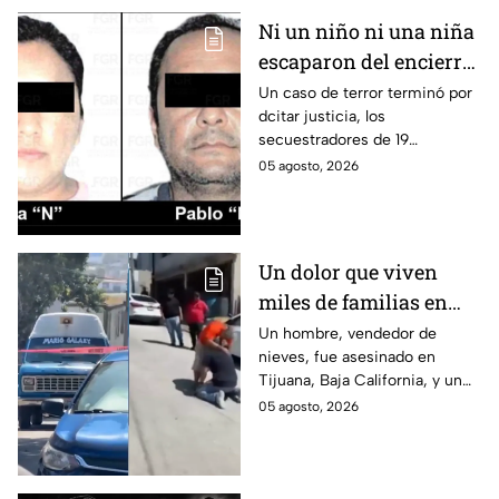
Ni un niño ni una niña
escaparon del encierro:
así cayó la pareja que
Un caso de terror terminó por
dcitar justicia, los
retenía a 19 migrantes
secuestradores de 19
en Puebla
migrantes recibieron una
05 agosto, 2026
sentencia en Puebla; esto es lo
que se sabe.
Un dolor que viven
miles de familias en
México: Así se
Un hombre, vendedor de
nieves, fue asesinado en
enteraron los
Tijuana, Baja California, y un
familiares de un
reportero captó el momento
05 agosto, 2026
vendedor de nieves de
en que su familia se enteró de
su asesinato en
la terrible noticia.
Tijuana, Baja California