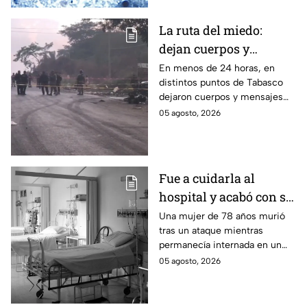
los contagios.
La ruta del miedo:
dejan cuerpos y
mensajes criminales
En menos de 24 horas, en
distintos puntos de Tabasco
en carreteras de
dejaron cuerpos y mensajes
Tabasco en un solo día
criminales en varias carreteras
05 agosto, 2026
del estado aterrorizando a los
habitantes. El gobierno no
puede controlar la crisis de
violencia.
Fue a cuidarla al
hospital y acabó con su
vida: Hombre habría
Una mujer de 78 años murió
tras un ataque mientras
asfixiado a su suegra
permanecía internada en un
mientras estaba
hospital de Veracruz;
05 agosto, 2026
internada en Veracruz
investigan a su yerno por
presuntamente haberla
asfixiado.