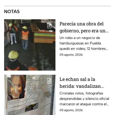
NOTAS
Parecía una obra del
gobierno, pero era un
robo planeado: Así
Un robo a un negocio de
hamburguesas en Puebla
saquearon negocio de
quedó en video; 12 hombres
hamburguesas en
habrían fingido ser
05 agosto, 2026
Puebla
trabajadores del gobierno
antes de entrar, golpear al
dueño y saquearlo.
Le echan sal a la
herida: vandalizan
memorial de
Cristales rotos, fotografías
desprendidas y silencio oficial
desaparecidos en
marcaron el ataque contra el
Veracruz en medio de
memorial de desaparecidos,
05 agosto, 2026
crisis
un espacio dedicado a quienes