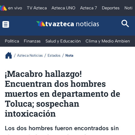
en vivo
TV Azteca
Azteca UNO
Azteca 7
Deportes
Notic
tv azteca
noticias
Política
Finanzas
Salud y Educación
Clima y Medio Ambiente
Azteca Noticias
Estados
Nota
¡Macabro hallazgo!
Encuentran dos hombres
muertos en departamento de
Toluca; sospechan
intoxicación
Los dos hombres fueron encontrados sin