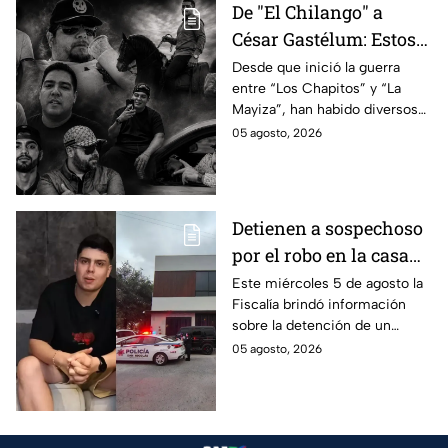
De "El Chilango" a
César Gastélum: Estos
son los 10 influencers
Desde que inició la guerra
entre “Los Chapitos” y “La
asesinados por la
Mayiza”, han habido diversos
guerra entre "Los
asesinatos, entre ellos los de
05 agosto, 2026
Chapitos" y "La Mayiza"
10 influencers que incluyen a
César Gastélum.
Detienen a sospechoso
por el robo en la casa
de Karely Ruiz
Este miércoles 5 de agosto la
Fiscalía brindó información
sobre la detención de un
presunto responsable en el
05 agosto, 2026
robo a la casa de Karely Ruiz
en Nuevo León.