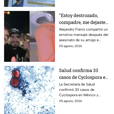
búsqueda mientras colegas
refuerzan su seguridad.
"Estoy destrozado,
compadre, me dejaste":
Así reaccionó
Alejandro Fierro compartió un
emotivo mensaje después del
Alejandro Fierro al
asesinato de su amigo e
asesinato del
influencer César Gastélum;
05 agosto, 2026
influencer César
mientras “La Beba” también se
Gastélum
enteró del fallecimiento en un
live de TikTok.
Salud confirma 33
casos de Cyclospora en
México: ¿en qué estado
La Secretaría de Salud
confirmó 33 casos de
se reportan los brotes
Cyclospora en México y
de diarrea explosiva?
mantiene investigaciones en
05 agosto, 2026
Guanajuato y Quintana Roo
para determinar el origen de