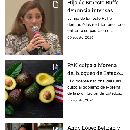
Hija de Ernesto Ruffo
denuncia intensas
restricciones en el
La hija de Ernesto Ruffo
denunció las restricciones que
Altiplano; buscan que
enfrenta su padre en el
salga del penal
Altiplano y anunció que
05 agosto, 2026
buscarán un amparo para que
continúe su proceso en prisión
domiciliaria.
PAN culpa a Morena
del bloqueo de Estados
Unidos al aguacate de
El dirigente nacional del PAN
culpó al gobierno de Morena
Michoacán
de la prohibición de Estados
Unidos para exportar aguacate
05 agosto, 2026
de Michoacán.
Andy López Beltrán y