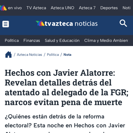
en vivo
TV Azteca
Azteca UNO
Azteca 7
Deportes
Notic
tv azteca
noticias
Política
Finanzas
Salud y Educación
Clima y Medio Ambiente
Azteca Noticias
Política
Nota
Hechos con Javier Alatorre:
Revelan detalles detrás del
atentado al delegado de la FGR;
narcos evitan pena de muerte
¿Quiénes están detrás de la reforma
electoral? Esta noche en Hechos con Javier