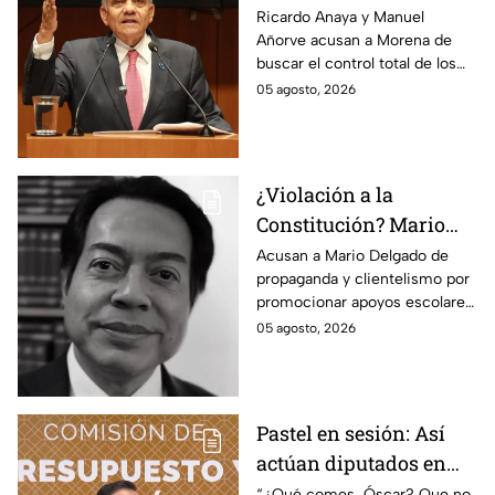
busca silenciar a la
Ricardo Anaya y Manuel
Añorve acusan a Morena de
prensa como en
buscar el control total de los
Venezuela, Cuba y
medios con nuevos
05 agosto, 2026
Nicaragua
lineamientos de censura.
¿Violación a la
Constitución? Mario
Delgado usa la beca
Acusan a Mario Delgado de
propaganda y clientelismo por
Rita Cetina para hacer
promocionar apoyos escolares
propaganda
como un “favor” del gobierno.
05 agosto, 2026
Pastel en sesión: Así
actúan diputados en
Comisión de
“¿Qué comes, Óscar? Que no