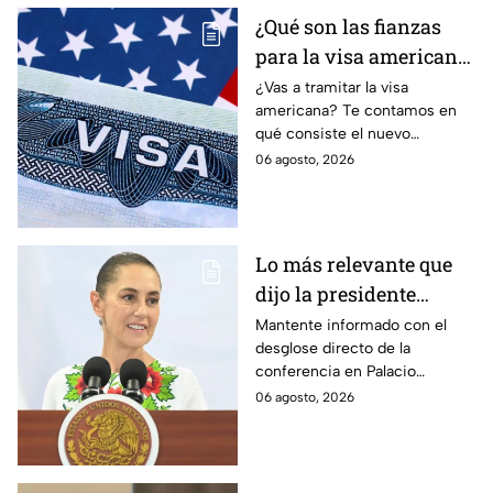
¿Qué son las fianzas
para la visa americana
y por qué causan tanta
¿Vas a tramitar la visa
americana? Te contamos en
controversia?
qué consiste el nuevo
programa de fianzas
06 agosto, 2026
reembolsables de hasta 15 mil
dólares y a qué países aplica.
Lo más relevante que
dijo la presidente
Claudia Sheinbaum
Mantente informado con el
desglose directo de la
hoy jueves 6 de agosto
conferencia en Palacio
en la mañanera
Nacional este jueves 6 de
06 agosto, 2026
agosto. Descubre las medidas
anunciadas por la presidente
en tiempo real.