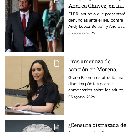
Andrea Chávez, en la
mira del PRI por
El PRI anunció que presentará
denuncias ante el INE contra
presuntos actos
Andy López Beltrán y Andrea
anticipados de
Chávez, al acusarlos de realizar
05 agosto, 2026
campaña
presuntos actos anticipados
de campaña.
Tras amenaza de
sanción en Morena,
Grace Palomares pide
Grace Palomares ofreció una
disculpa pública por sus
perdón a adultos
comentarios sobre los adultos
mayores
mayores y aseguró que acatará
05 agosto, 2026
la resolución de Morena sobre
su futuro político.
¿Censura disfrazada de