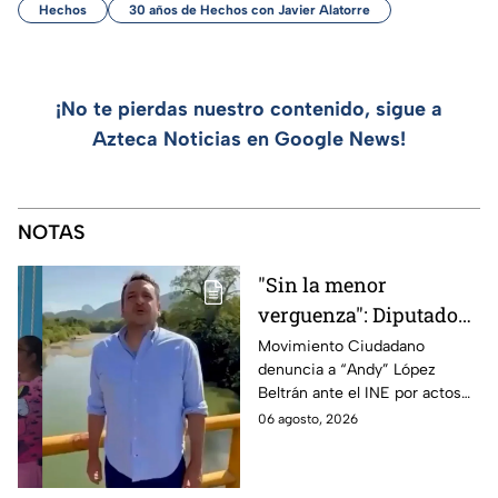
Hechos
30 años de Hechos con Javier Alatorre
¡No te pierdas nuestro contenido, sigue a
Azteca Noticias en Google News!
NOTAS
"Sin la menor
verguenza": Diputado
Juan Zavala denuncia
Movimiento Ciudadano
denuncia a “Andy” López
ante el INE a Andy
Beltrán ante el INE por actos
López Beltrán por
anticipados de campaña en
06 agosto, 2026
campaña anticipada en
Tabasco.
Tabasco