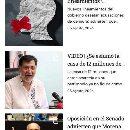
lineamientos?
Gobierno podría
Nuevos lineamientos del
gobierno desatan acusaciones
decidir qué es verdad y
de censura; advierten que
qué mentira; advierte
permitirían decidir qué es
05 agosto, 2026
Maru Campos
verdad o mentira y sancionar a
medios críticos.
VIDEO | ¿Se esfumó la
casa de 12 millones de
Noroña? Esto
La casa de 12 millones que
antes aparecía en su
respondió sobre su
patrimonio ya no figura como
declaración
inmueble en su declaración.
05 agosto, 2026
patrimonial 2026
Noroña asegura que todo se
explica por el crédito.
Oposición en el Senado
advierten que Morena