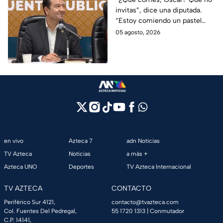
invitas”, dice una diputada.
Presupuesto
“Estoy comiendo un pastel
muy rico”, responde Óscar
05 agosto, 2026
Bautista del PVEM. Así el
actuar de los legisladores en
plena Comisión de
Presupuesto.
en vivo
Azteca 7
adn Noticias
TV Azteca
Noticias
a más +
Azteca UNO
Deportes
TV Azteca Internacional
TV AZTECA
CONTACTO
Periférico Sur 4121,
contacto@tvazteca.com
Col. Fuentes Del Pedregal,
55 1720 1313
| Conmutador
C.P. 14141,