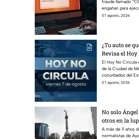
fraude llamado “Cli
peligroso "Cli
engañan para ejec
información de tu 
07 agosto, 2026
¿Tu auto se qu
Revisa el Hoy 
agosto
El Hoy No Circula e
de la Ciudad de Mé
conurbados del Es
07 agosto, 2026
No solo Ángel 
otros en la lu
A más de 11 años d
normalistas de Ayo