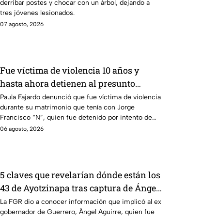
derribar postes y chocar con un árbol, dejando a
dormía
tres jóvenes lesionados.
07 agosto, 2026
Fue víctima de violencia 10 años y
hasta ahora detienen al presunto
agresor: el caso de Paula Fajardo
Paula Fajardo denunció que fue víctima de violencia
durante su matrimonio que tenía con Jorge
Francisco “N”, quien fue detenido por intento de
feminicidio.
06 agosto, 2026
5 claves que revelarían dónde están los
43 de Ayotzinapa tras captura de Ángel
Aguirre, ex gobernador de Guerrero
La FGR dio a conocer información que implicó al ex
gobernador de Guerrero, Ángel Aguirre, quien fue