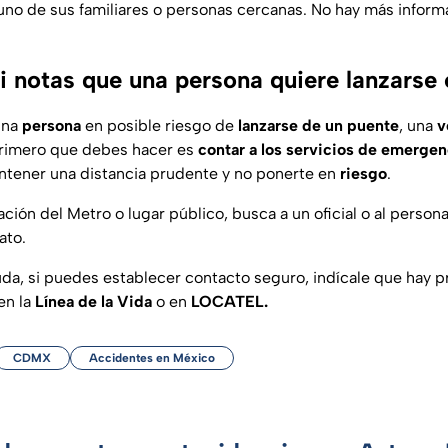
guno de sus familiares o personas cercanas. No hay más inform
i notas que una persona quiere lanzars
una
persona
en posible riesgo de
lanzarse de un puente
, una
v
 primero que debes hacer es
contar a los servicios de emergen
tener una distancia prudente y no ponerte en
riesgo
.
ación del Metro o lugar público, busca a un oficial o al person
ato.
yuda, si puedes establecer contacto seguro, indícale que hay p
en la
Línea de la Vida
o en
LOCATEL.
CDMX
Accidentes en México