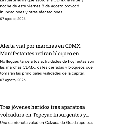
La fuerte lluvia que azotó a la CDMX la tarde y
noche de este viernes 8 de agosto provocó
inundaciones y otras afectaciones.
07 agosto, 2026
Alerta vial por marchas en CDMX:
Manifestantes retiran bloqueo en
Canela y Eje 3 Sur, colonia Granjas
No llegues tarde a tus actividades de hoy; estas son
las marchas CDMX, calles cerradas y bloqueos que
México
tomarán las principales vialidades de la capital.
07 agosto, 2026
Tres jóvenes heridos tras aparatosa
volcadura en Tepeyac Insurgentes y
operativo en la Juárez, mientras
Una camioneta volcó en Calzada de Guadalupe tras