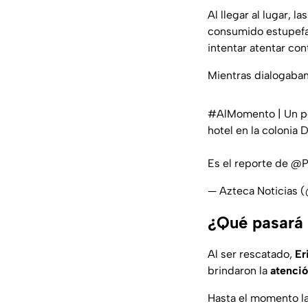
Al llegar al lugar, l
consumido estupefac
intentar atentar cont
Mientras dialogaban
#AlMomento
| Un p
hotel en la colonia 
Es el reporte de
@P
— Azteca Noticias 
¿Qué pasará 
Al ser rescatado,
Er
brindaron la
atenci
Hasta el momento la