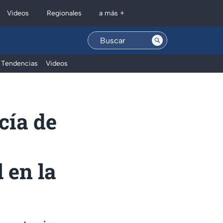
Regionales
Videos
a más +
Tendencias
Videos
cía de
 en la