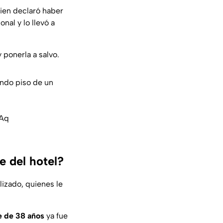
uien declaró haber
al y lo llevó a
 ponerla a salvo.
undo piso de un
LAq
e del hotel?
lizado, quienes le
 de 38 años
ya fue