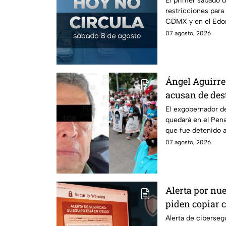
El primer sábado d
restricciones para
CDMX y en el Edom
llaves y arrancar.
07 agosto, 2026
Ángel Aguirre 
acusan de des
caso Ayotzina
El exgobernador de
quedará en el Penal
que fue detenido a
caso Ayotzinapa.
07 agosto, 2026
Alerta por nue
piden copiar c
Cuidado, podrí
Alerta de ciberse