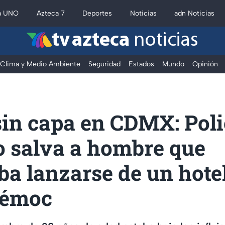
a UNO
Azteca 7
Deportes
Noticias
adn Noticias
tv azteca
noticias
Clima y Medio Ambiente
Seguridad
Estados
Mundo
Opinión
in capa en CDMX: Poli
o salva a hombre que
ba lanzarse de un hotel
témoc