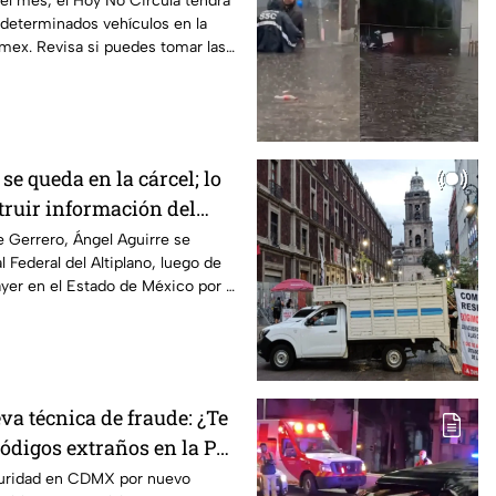
el mes, el Hoy No Circula tendrá
 determinados vehículos en la
ex. Revisa si puedes tomar las
se queda en la cárcel; lo
truir información del
pa
 Gerrero, Ángel Aguirre se
 Federal del Altiplano, luego de
yer en el Estado de México por el
va técnica de fraude: ¿Te
ódigos extraños en la PC?
as ser víctima del
guridad en CDMX por nuevo