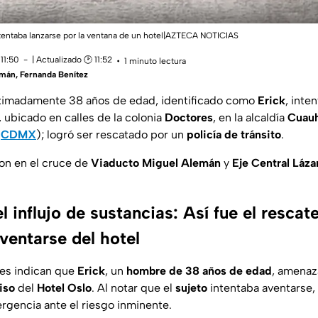
entaba lanzarse por la ventana de un hotel|AZTECA NOTICIAS
11:50
| Actualizado 🕑 11:52
1 minuto lectura
zmán
,
Fernanda Benítez
imadamente 38 años de edad, identificado como
Erick
, inte
, ubicado en calles de la colonia
Doctores
, en la alcaldía
Cuau
(
CDMX
); logró ser rescatado por un
policía de tránsito
.
on en el cruce de
Viaducto Miguel Alemán
y
Eje Central Láz
l influjo de sustancias: Así fue el resca
ventarse del hotel
tes indican que
Erick
, un
hombre de 38 años de edad
, amenaz
iso
del
Hotel Oslo
. Al notar que el
sujeto
intentaba aventarse, 
ergencia ante el riesgo inminente.