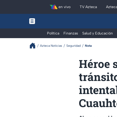
en vivo
TV Azteca
Aztec
Política
Finanzas
Salud y Educación
Azteca Noticias
Seguridad
Nota
Héroe s
tránsit
intenta
Cuauh