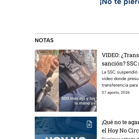
¡No te pie
NOTAS
VIDEO: ¿Trans
sanción? SSC 
investigación
La SSC suspendió a
video donde presu
transferencia para
Internos ya investi
07 agosto, 2026
¡Qué no te agar
el Hoy No Circ
mes