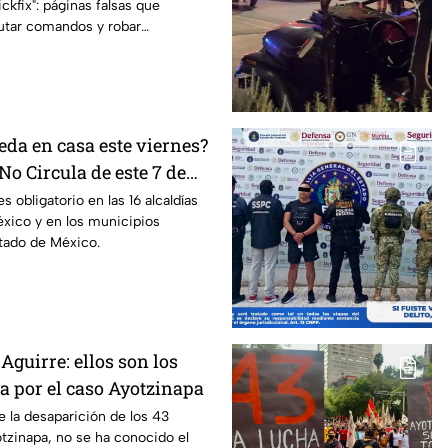
ckfix": páginas falsas que
ckfix"
utar comandos y robar
equipo.
eda en casa este viernes?
No Circula de este 7 de
s obligatorio en las 16 alcaldías
xico y en los municipios
tado de México.
Aguirre: ellos son los
pa por el caso Ayotzinapa
e la desaparición de los 43
tzinapa, no se ha conocido el