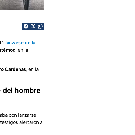
ntó
lanzarse de la
htémoc
, en la
aro Cárdenas
, en la
te del hombre
aba con lanzarse
testigos alertaron a