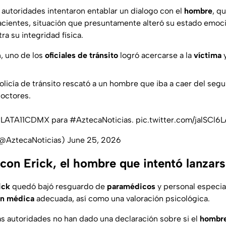
as autoridades intentaron entablar un dialogo con el
hombre
, q
ientes, situación que presuntamente alteró su estado emocion
ra su integridad física.
, uno de los
oficiales de tránsito
logró acercarse a la
víctima
y
olicía de tránsito rescató a un hombre que iba a caer del seg
Doctores.
LATA11CDMX
para
#AztecaNoticias
.
pic.twitter.com/jalSCl6
(@AztecaNoticias)
June 25, 2026
con Erick, el hombre que intentó lanzars
ick
quedó bajó resguardo de
paramédicos
y personal especia
ón médica
adecuada, así como una valoración psicológica.
s autoridades no han dado una declaración sobre si el
hombre