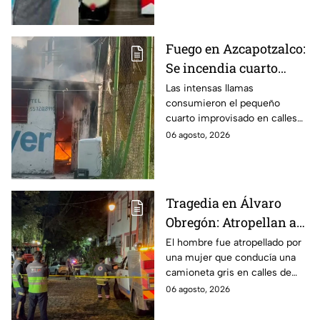
Fuego en Azcapotzalco:
Se incendia cuarto
improvisado en la
Las intensas llamas
consumieron el pequeño
Industrial Vallejo;
cuarto improvisado en calles
rompen cadenas para
de Azcapotzalco; bomberos
06 agosto, 2026
combatir las llamas
tuvieron que romper cadenas
para controlar el incendio.
Tragedia en Álvaro
Obregón: Atropellan a
hombre en situación de
El hombre fue atropellado por
una mujer que conducía una
calle y queda prensado
camioneta gris en calles de
en San Ángel, CDMX
San Ángel; la responsable ya
06 agosto, 2026
fue detenida y llevada al
Ministerio Público.