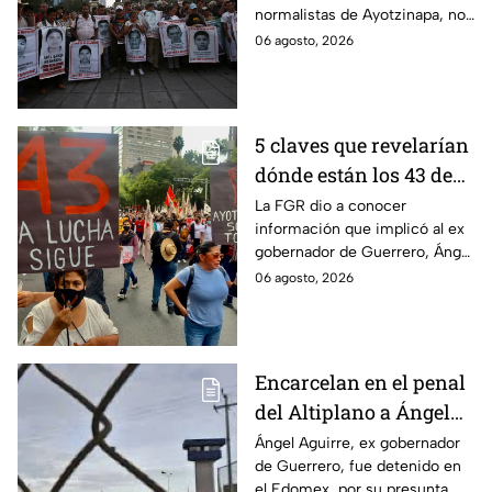
normalistas de Ayotzinapa, no
se ha conocido el paradero de
06 agosto, 2026
los estudiantes a pesar de las
detenciones por el caso.
5 claves que revelarían
dónde están los 43 de
Ayotzinapa tras
La FGR dio a conocer
información que implicó al ex
captura de Ángel
gobernador de Guerrero, Ángel
Aguirre, ex gobernador
Aguirre, quien fue detenido
06 agosto, 2026
de Guerrero
por su presunta relación con el
caso Ayotzinapa.
Encarcelan en el penal
del Altiplano a Ángel
Aguirre, ex gobernador
Ángel Aguirre, ex gobernador
de Guerrero, fue detenido en
de Guerrero por caso
el Edomex, por su presunta