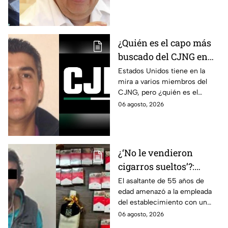
la justicia en caso
línea del tiempo del caso que
Ayotzinapa
ocurrió bajo su gestión en el
estado.
¿Quién es el capo más
buscado del CJNG en
Estados Unidos?
Estados Unidos tiene en la
mira a varios miembros del
CJNG, pero ¿quién es el
miembro más buscado por el
06 agosto, 2026
que ofrecen 25 millones de
dólares?
¿‘No le vendieron
cigarros sueltos’?:
Detienen a hombre tras
El asaltante de 55 años de
edad amenazó a la empleada
asaltar una tienda y
del establecimiento con un
llevarse más de 30
arma de fuego, llevándose
06 agosto, 2026
cajetillas en Iztapalapa
cigarros y botellas de alcohol.