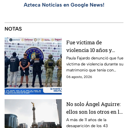
Azteca Noticias en Google News!
NOTAS
Fue víctima de
violencia 10 años y
hasta ahora detienen al
Paula Fajardo denunció que fue
víctima de violencia durante su
presunto agresor: el
matrimonio que tenía con
caso de Paula Fajardo
Jorge Francisco “N”, quien fue
06 agosto, 2026
detenido por intento de
feminicidio.
No solo Ángel Aguirre:
ellos son los otros en la
lupa por el caso
A más de 11 años de la
desaparición de los 43
Ayotzinapa