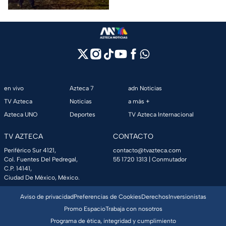
en vivo
Azteca 7
adn Noticias
TV Azteca
Noticias
a más +
Azteca UNO
Deportes
TV Azteca Internacional
TV AZTECA
CONTACTO
Periférico Sur 4121,
contacto@tvazteca.com
Col. Fuentes Del Pedregal,
55 1720 1313
| Conmutador
C.P. 14141,
Ciudad De México, México.
Aviso de privacidad
Preferencias de Cookies
Derechos
Inversionistas
Promo Espacio
Trabaja con nosotros
Programa de ética, integridad y cumplimiento