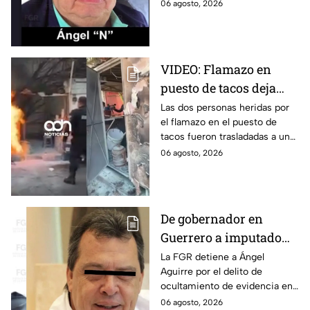
estudiantes desaparecidos de
06 agosto, 2026
Aguirre: FGR
Ayotzinapa.
VIDEO: Flamazo en
puesto de tacos deja
dos heridos en CDMX
Las dos personas heridas por
el flamazo en el puesto de
tacos fueron trasladadas a un
hospital para recibir atención
06 agosto, 2026
especializada; su vida no corre
peligro.
De gobernador en
Guerrero a imputado
por la "Verdad
La FGR detiene a Ángel
Aguirre por el delito de
Histórica"; Así fue como
ocultamiento de evidencia en
Ángel Aguirre obstruyó
el caso Ayotzinapa. Esta es la
06 agosto, 2026