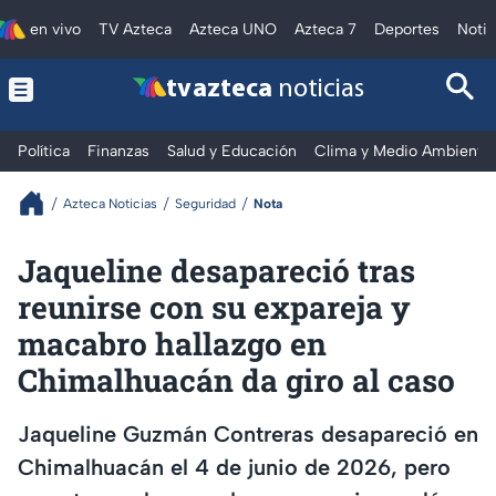
en vivo
TV Azteca
Azteca UNO
Azteca 7
Deportes
Notic
tv azteca
noticias
Política
Finanzas
Salud y Educación
Clima y Medio Ambiente
Azteca Noticias
Seguridad
Nota
Jaqueline desapareció tras
reunirse con su expareja y
macabro hallazgo en
Chimalhuacán da giro al caso
Jaqueline Guzmán Contreras desapareció en
Chimalhuacán el 4 de junio de 2026, pero