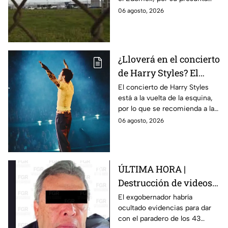
Ayotzinapa
participación en la
06 agosto, 2026
desaparición de los 43
normalistas de Ayotzinapa.
¿Lloverá en el concierto
de Harry Styles? El
pronóstico del clima
El concierto de Harry Styles
está a la vuelta de la esquina,
para este viernes en
por lo que se recomienda a las
CDMX
y los fanáticos revisar el clima
06 agosto, 2026
en CDMX antes de salir de
casa.
ÚLTIMA HORA |
Destrucción de videos
clave y amenazas a
El exgobernador habría
ocultado evidencias para dar
testigos por parte de
con el paradero de los 43
exgobernador Ángel