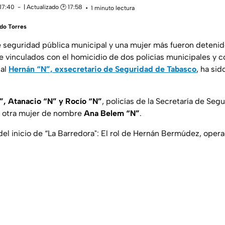
 17:40
| Actualizado 🕑 17:58
1 minuto lectura
rdo Torres
e seguridad pública municipal y una mujer más fueron deteni
 vinculados con el homicidio de dos policías municipales y c
ual
Hernán “N”, exsecretario de Seguridad de Tabasco
, ha si
, Atanacio “N” y Rocío “N”
, policías de la Secretaría de Se
e otra mujer de nombre
Ana Belem “N”
.
el inicio de “La Barredora": El rol de Hernán Bermúdez, oper