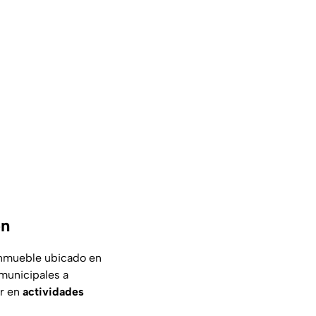
on
 inmueble ubicado en
 municipales a
ar en
actividades