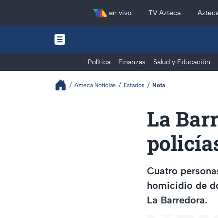
en vivo
TV Azteca
Aztec
Política
Finanzas
Salud y Educación
Azteca Noticias
Estados
Nota
La Barr
policía
Cuatro personas
homicidio de do
La Barredora.