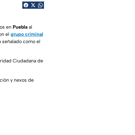
dos en
Puebla
al
on el
grupo criminal
do señalado como el
guridad Ciudadana de
ación y nexos de