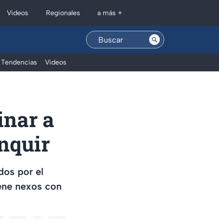
Regionales
Videos
a más +
Tendencias
Videos
inar a
inquir
dos por el
iene nexos con