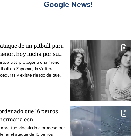
Google News!
 ataque de un pitbull para
menor; hoy lucha por su
pan
rave tras proteger a una menor
tbull en Zapopan; la víctima
deduras y existe riesgo de que
 ordenado que 16 perros
 hermana con
en Mexicali, BC
ombre fue vinculado a proceso por
enar el ataque de 16 perros