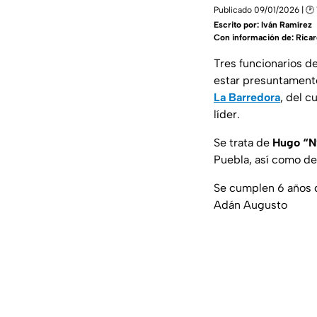
Publicado 09/01/2026 | 🕑
Escrito por:
Iván Ramírez
Con información de: Rica
Tres funcionarios d
estar presuntamente
La Barredora
, del c
líder.
Se trata de
Hugo “N”
Puebla, así como d
Se cumplen 6 años d
Adán Augusto