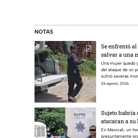
NOTAS
Se enfrentó al
salvar a una 
vida en Zapo
Una mujer quedó g
del ataque de un pi
sufrió severas mor
pierda un brazo.
06 agosto, 2026
Sujeto habría
atacaran a su
discapacidad 
En Mexicali, un h
presuntamente ord