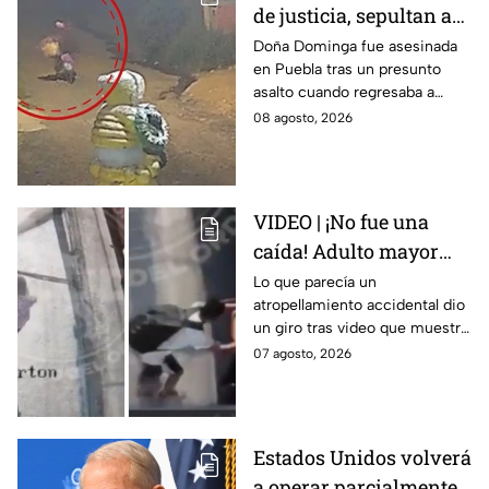
de justicia, sepultan a
doña Dominga, la
Doña Dominga fue asesinada
en Puebla tras un presunto
abuelita asesinada tras
asalto cuando regresaba a
asalto en Amozoc,
casa; familiares y amigos la
08 agosto, 2026
Puebla
despidieron entre lágrimas y
exigieron justicia.
VIDEO | ¡No fue una
caída! Adulto mayor
muere atropellado por
Lo que parecía un
atropellamiento accidental dio
tráiler; joven lo empujó
un giro tras video que muestra
en Monterrey
cómo un joven empujó a
07 agosto, 2026
adulto mayor antes de ser
arrollado por un tráiler en
Monterrey.
Estados Unidos volverá
a operar parcialmente