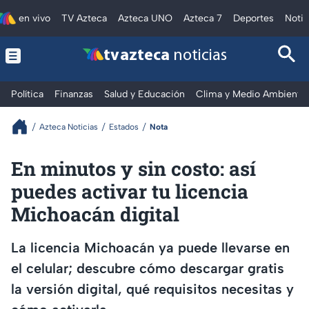
en vivo
TV Azteca
Azteca UNO
Azteca 7
Deportes
Notic
tv azteca
noticias
Política
Finanzas
Salud y Educación
Clima y Medio Ambiente
Azteca Noticias
Estados
Nota
En minutos y sin costo: así
puedes activar tu licencia
Michoacán digital
La licencia Michoacán ya puede llevarse en
el celular; descubre cómo descargar gratis
la versión digital, qué requisitos necesitas y