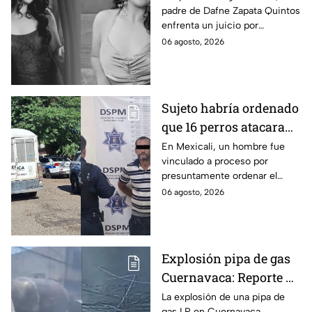
padre de Dafne Zapata Quintos
cometido en 2019 en
enfrenta un juicio por
Tamaulipas
presuntamente abusar de la
06 agosto, 2026
menor cuando ella tenía
apenas 6 años.
Sujeto habría ordenado
que 16 perros atacaran
a su hermana con
En Mexicali, un hombre fue
vinculado a proceso por
discapacidad en
presuntamente ordenar el
Mexicali, BC
ataque de 16 perros contra su
06 agosto, 2026
hermana, quien tenía
discapacidad auditiva.
Explosión pipa de gas
Cuernavaca: Reporte de
víctimas tras estallido
La explosión de una pipa de
gas LP en Cuernavaca,