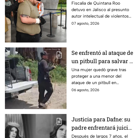
prioritario en Playa del
Fiscalía de Quintana Roo
detuvo en Jalisco al presunto
Carmen
autor intelectual de violentos
ataques en fraccionamientos
07 agosto, 2026
de Playa del Carmen.
Se enfrentó al ataque de
un pitbull para salvar a
una menor; hoy lucha
Una mujer quedó grave tras
proteger a una menor del
por su vida en Zapopan
ataque de un pitbull en
Zapopan; la víctima sufrió
06 agosto, 2026
severas mordeduras y existe
riesgo de que pierda un brazo.
Justicia para Dafne: su
padre enfrentará juicio
por presunto abuso
Después de largos 7 años, el