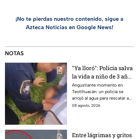
¡No te pierdas nuestro contenido, sigue a
Azteca Noticias en Google News!
NOTAS
"Ya lloró": Policía salva
la vida a niño de 3 años
que cayó a un lago en
Angustiante momento en
Teotihuacán: un policía se
Teotihuacán; aplicó
arrojó al agua para rescatar a
RCP (VIDEO)
un pequeño que no respiraba y
08 agosto, 2026
logró revivirlo con maniobras
de RCP.
Entre lágrimas y gritos