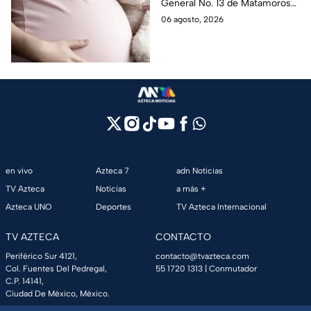
General No. 13 de Matamoros
con Nohemí?
tras complicaciones por un
06 agosto, 2026
embarazo infantil; la Fiscalía de
Tamaulipas ya investiga.
en vivo
Azteca 7
adn Noticias
TV Azteca
Noticias
a más +
Azteca UNO
Deportes
TV Azteca Internacional
TV AZTECA
CONTACTO
Periférico Sur 4121,
contacto@tvazteca.com
Col. Fuentes Del Pedregal,
55 1720 1313
| Conmutador
C.P. 14141,
Ciudad De México, México.