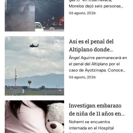
en Morelos
Morelos dejó seis personas
hospitalizadas. IMSS informó
06 agosto, 2026
que las pacientes siguen
internadas y aún no hay parte
médico.
Así es el penal del
Altiplano donde
permanecerá Ángel
Ángel Aguirre permanecerá en
el penal del Altiplano por el
Aguirre por caso
caso de Ayotzinapa. Conoce
Ayotzinapa
dónde está, cómo es esta
06 agosto, 2026
prisión de máxima seguridad y
su historia.
Investigan embarazo
de niña de 11 años en
Matamoros,
Nohemí se encuentra
internada en el Hospital
Tamaulipas; ¿qué pasó