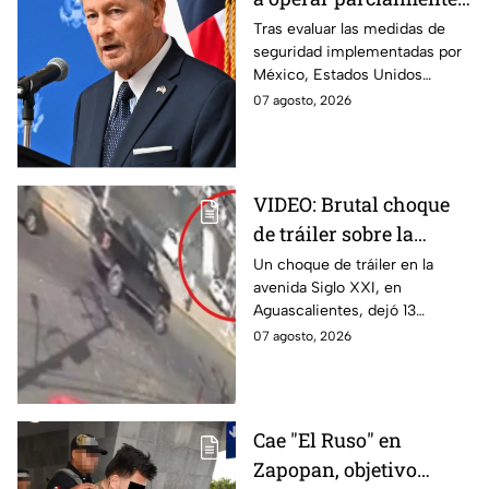
en Michoacán tras
Tras evaluar las medidas de
seguridad implementadas por
suspensión por
México, Estados Unidos
motivos de seguridad
reanudará parcialmente sus
07 agosto, 2026
actividades en Michoacán a
partir del 8 de agosto.
VIDEO: Brutal choque
de tráiler sobre la
avenida Siglo XXI en
Un choque de tráiler en la
avenida Siglo XXI, en
Aguascalientes deja
Aguascalientes, dejó 13
varios heridos y
heridos y varios vehículos
07 agosto, 2026
destrozos
destrozados; el conductor fue
detenido tras la carambola.
Cae "El Ruso" en
Zapopan, objetivo