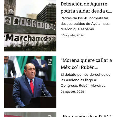
Detención de Aguirre
podría saldar deuda de
justicia: padres de los
Padres de los 43 normalistas
desaparecidos de Ayotzinapa
43 de Ayotzinapa
dijeron que esperan
información oficial sobre la
06 agosto, 2026
detención de Ángel Aguirre,
quien ya está en el penal del
Altiplano.
“Morena quiere callar a
México”: Rubén
Moreira pide frenar
El debate por los derechos de
las audiencias llegó al
discusión de
Congreso: Rubén Moreira
lineamientos de
reclama una consulta con
06 agosto, 2026
audiencias hasta
voces del sector de
escuchar a periodistas
comunicación.
y expertos
¿Promoción ilegal? PAN