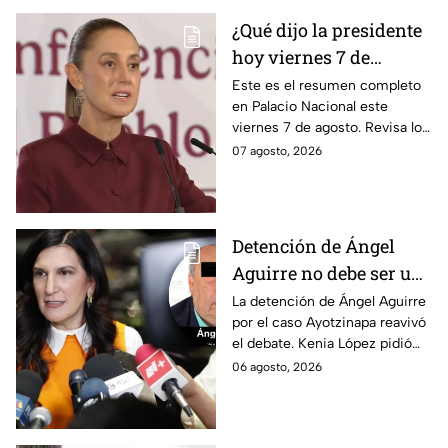
¿Qué dijo la presidente
hoy viernes 7 de
agosto? Resumen EN
Este es el resumen completo
en Palacio Nacional este
VIVO
viernes 7 de agosto. Revisa los
datos presentados y las
07 agosto, 2026
respuestas de la presidente al
momento.
Detención de Ángel
Aguirre no debe ser un
distractor, pide Kenia
La detención de Ángel Aguirre
por el caso Ayotzinapa reavivó
López; exige justicia
el debate. Kenia López pidió
por caso Ayotzinapa
que no sea un distractor
06 agosto, 2026
político, sino justicia para las
familias.