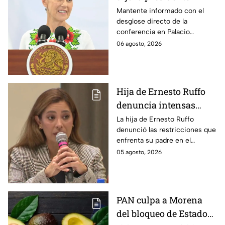
Claudia Sheinbaum
Mantente informado con el
desglose directo de la
hoy jueves 6 de agosto
conferencia en Palacio
en la mañanera
Nacional este jueves 6 de
06 agosto, 2026
agosto. Descubre las medidas
anunciadas por la presidente
en tiempo real.
Hija de Ernesto Ruffo
denuncia intensas
restricciones en el
La hija de Ernesto Ruffo
denunció las restricciones que
Altiplano; buscan que
enfrenta su padre en el
salga del penal
Altiplano y anunció que
05 agosto, 2026
buscarán un amparo para que
continúe su proceso en prisión
domiciliaria.
PAN culpa a Morena
del bloqueo de Estados