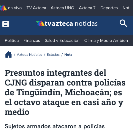
en vivo
TV Azteca
Azteca UNO
Azteca 7
Deportes
Notic
tv azteca
noticias
Política
Finanzas
Salud y Educación
Clima y Medio Ambiente
Azteca Noticias
Estados
Nota
Presuntos integrantes del
CJNG disparan contra policías
de Tingüindín, Michoacán; es
el octavo ataque en casi año y
medio
Sujetos armados atacaron a policías