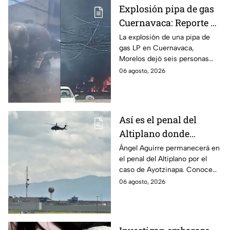
Explosión pipa de gas
Cuernavaca: Reporte de
víctimas tras estallido
La explosión de una pipa de
gas LP en Cuernavaca,
en Morelos
Morelos dejó seis personas
hospitalizadas. IMSS informó
06 agosto, 2026
que las pacientes siguen
internadas y aún no hay parte
médico.
Así es el penal del
Altiplano donde
permanecerá Ángel
Ángel Aguirre permanecerá en
el penal del Altiplano por el
Aguirre por caso
caso de Ayotzinapa. Conoce
Ayotzinapa
dónde está, cómo es esta
06 agosto, 2026
prisión de máxima seguridad y
su historia.