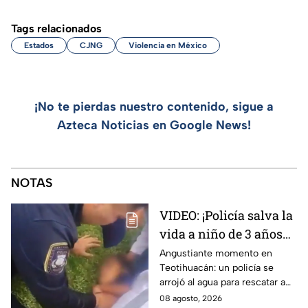
Tags relacionados
Estados
CJNG
Violencia en México
¡No te pierdas nuestro contenido, sigue a
Azteca Noticias en Google News!
NOTAS
VIDEO: ¡Policía salva la
vida a niño de 3 años
que cayó a un lago en
Angustiante momento en
Teotihuacán: un policía se
Teotihuacán! Aplicó
arrojó al agua para rescatar a
RCP
un pequeño que no respiraba y
08 agosto, 2026