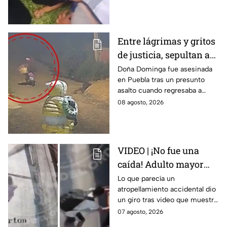
logró revivirlo con maniobras
de RCP.
Entre lágrimas y gritos
de justicia, sepultan a
doña Dominga, la
Doña Dominga fue asesinada
en Puebla tras un presunto
abuelita asesinada tras
asalto cuando regresaba a
asalto en Amozoc,
casa; familiares y amigos la
08 agosto, 2026
Puebla
despidieron entre lágrimas y
exigieron justicia.
VIDEO | ¡No fue una
caída! Adulto mayor
muere atropellado por
Lo que parecía un
atropellamiento accidental dio
tráiler; joven lo empujó
un giro tras video que muestra
en Monterrey
cómo un joven empujó a
07 agosto, 2026
adulto mayor antes de ser