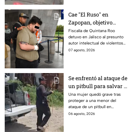
Cae "El Ruso" en
Zapopan, objetivo
prioritario en Playa del
Fiscalía de Quintana Roo
detuvo en Jalisco al presunto
Carmen
autor intelectual de violentos
ataques en fraccionamientos
07 agosto, 2026
de Playa del Carmen.
Se enfrentó al ataque de
un pitbull para salvar a
una menor; hoy lucha
Una mujer quedó grave tras
proteger a una menor del
por su vida en Zapopan
ataque de un pitbull en
Zapopan; la víctima sufrió
06 agosto, 2026
severas mordeduras y existe
riesgo de que pierda un brazo.