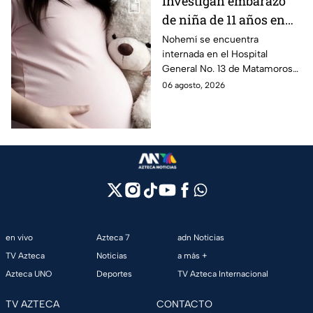
Investigan embarazo
de niña de 11 años en
Matamoros,
Nohemí se encuentra
internada en el Hospital
Tamaulipas; ¿qué pasó
General No. 13 de Matamoros
con Nohemí?
tras complicaciones por un
06 agosto, 2026
embarazo infantil; la Fiscalía de
Tamaulipas ya investiga.
en vivo
Azteca 7
adn Noticias
TV Azteca
Noticias
a más +
Azteca UNO
Deportes
TV Azteca Internacional
TV AZTECA
CONTACTO