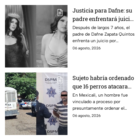
Justicia para Dafne: su
padre enfrentará juicio
por presunto abuso
Después de largos 7 años, el
padre de Dafne Zapata Quintos
cometido en 2019 en
enfrenta un juicio por
Tamaulipas
presuntamente abusar de la
06 agosto, 2026
menor cuando ella tenía
apenas 6 años.
Sujeto habría ordenado
que 16 perros atacaran
a su hermana con
En Mexicali, un hombre fue
vinculado a proceso por
discapacidad en
presuntamente ordenar el
Mexicali, BC
ataque de 16 perros contra su
06 agosto, 2026
hermana, quien tenía
discapacidad auditiva.