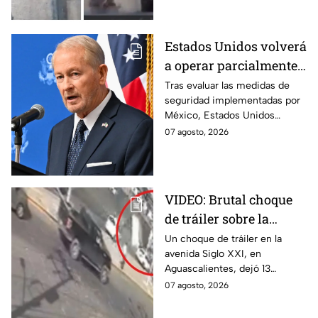
arrollado por un tráiler en
Monterrey.
Estados Unidos volverá
a operar parcialmente
en Michoacán tras
Tras evaluar las medidas de
seguridad implementadas por
suspensión por
México, Estados Unidos
motivos de seguridad
reanudará parcialmente sus
07 agosto, 2026
actividades en Michoacán a
partir del 8 de agosto.
VIDEO: Brutal choque
de tráiler sobre la
avenida Siglo XXI en
Un choque de tráiler en la
avenida Siglo XXI, en
Aguascalientes deja
Aguascalientes, dejó 13
varios heridos y
heridos y varios vehículos
07 agosto, 2026
destrozos
destrozados; el conductor fue
detenido tras la carambola.