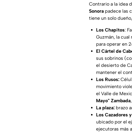
Contrario a la idea 
Sonora
padece las c
tiene un solo dueño,
Los Chapitos
: F
Guzmán, la cual 
para operar en 26
El Cártel de Cab
sus sobrinos (co
el desierto de C
mantener el contr
Los Rusos:
Célul
movimiento viole
el Valle de Mexi
Mayo" Zambada
La plaza:
brazo a
Los Cazadores y 
ubicado por el ej
ejecutoras más 