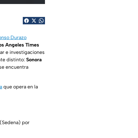
onso Durazo
os Angeles Times
tar e investigaciones
e distinto:
Sonora
 se encuentra
a
que opera en la
l (Sedena) por