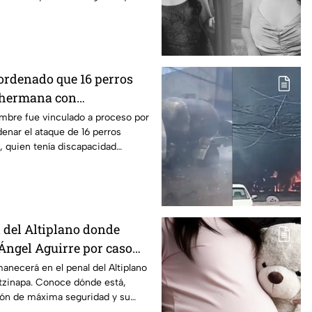
 ordenado que 16 perros
 hermana con
en Mexicali, BC
ombre fue vinculado a proceso por
enar el ataque de 16 perros
, quien tenía discapacidad
l del Altiplano donde
ngel Aguirre por caso
anecerá en el penal del Altiplano
otzinapa. Conoce dónde está,
ión de máxima seguridad y su