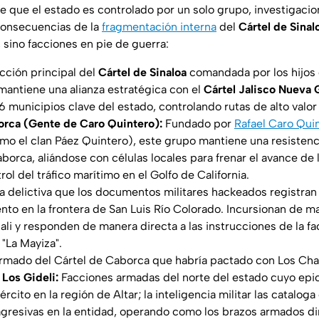
de que el estado es controlado por un solo grupo, investigaci
onsecuencias de la
fragmentación interna
del
Cártel de Sinal
 sino facciones en pie de guerra:
acción principal del
Cártel de Sinaloa
comandada por los hijos 
mantiene una alianza estratégica con el
Cártel Jalisco Nueva
 municipios clave del estado, controlando rutas de alto valor 
orca (Gente de Caro Quintero):
Fundado por
Rafael Caro Qui
mo el clan Páez Quintero), este grupo mantiene una resistenc
aborca, aliándose con células locales para frenar el avance de 
ol del tráfico marítimo en el Golfo de California.
a delictiva que los documentos militares hackeados registran
nto en la frontera de San Luis Río Colorado. Incursionan de 
cali y responden de manera directa a las instrucciones de la f
, "La Mayiza".
rmado del Cártel de Caborca que habría pactado con Los Cha
Los Gideli:
Facciones armadas del norte del estado cuyo epic
ército en la región de Altar; la inteligencia militar las catalog
agresivas en la entidad, operando como los brazos armados d