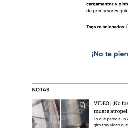
cargamentos y pist
de precursores quí
Tags relacionados
¡No te pie
NOTAS
VIDEO | ¡No f
muere atropell
empujó en Mo
Lo que parecía un 
giro tras video q