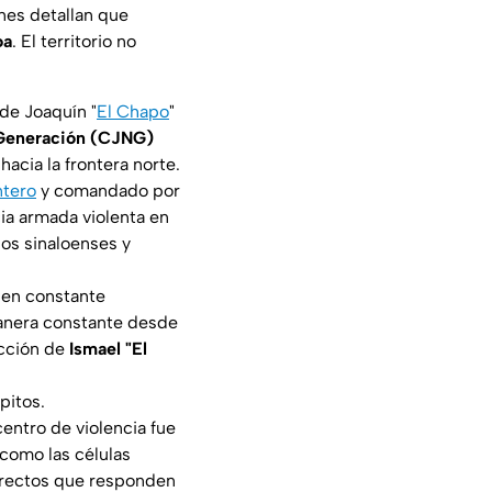
ones detallan que
oa
. El territorio no
de Joaquín "
El Chapo
"
 Generación (CJNG)
hacia la frontera norte.
ntero
y comandado por
ia armada violenta en
los sinaloenses y
 en constante
manera constante desde
acción de
Ismael "El
pitos.
entro de violencia fue
a como las células
irectos que responden