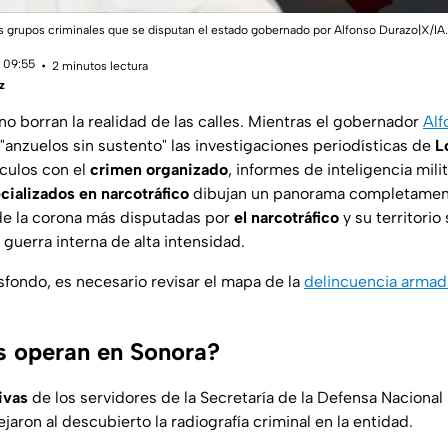
s grupos criminales que se disputan el estado gobernado por Alfonso Durazo|X/IA.
 09:55
2 minutos lectura
z
 no borran la realidad de las calles. Mientras el gobernador
Alf
 "anzuelos sin sustento" las investigaciones periodísticas de
L
culos con el
crimen organizado
, informes de inteligencia mili
cializados en narcotráfico
dibujan un panorama completament
 de la corona más disputadas por
el narcotráfico
y su territorio
guerra interna de alta intensidad.
sfondo, es necesario revisar el mapa de la
delincuencia armad
s operan en Sonora?
ivas
de los servidores de la Secretaría de la Defensa Naciona
jaron al descubierto la radiografía criminal en la entidad.