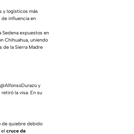
s y logísticos más
 de influencia en
la Sedena expuestos en
con Chihuahua, uniendo
s de la Sierra Madre
@AlfonsoDurazo
y
etiró la visa. En su
 de quiebre debido
 el
cruce de