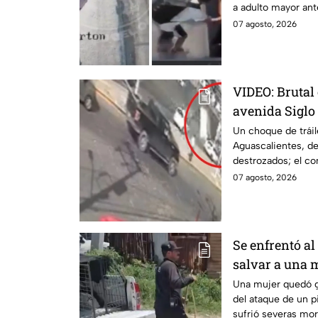
a adulto mayor ante
en Monterrey.
07 agosto, 2026
VIDEO: Brutal 
avenida Siglo
deja varios he
Un choque de tráil
Aguascalientes, de
destrozados; el co
carambola.
07 agosto, 2026
Se enfrentó al
salvar a una 
vida en Zapo
Una mujer quedó g
del ataque de un pi
sufrió severas mor