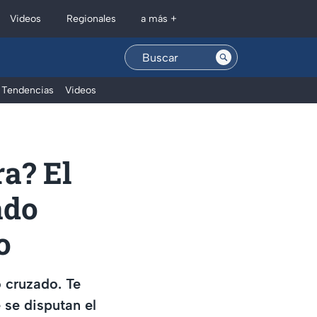
Regionales
Videos
a más +
Tendencias
Videos
a? El
ado
o
o cruzado. Te
 se disputan el