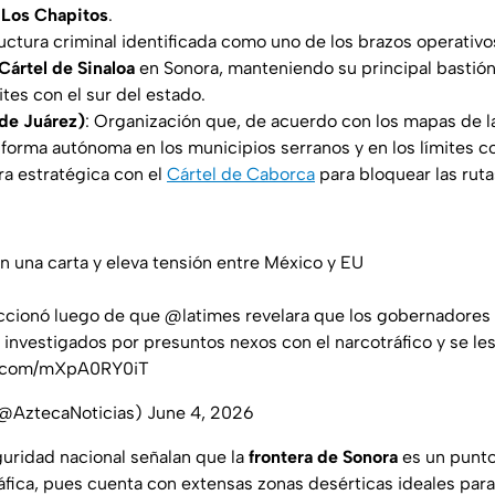
e
Los Chapitos
.
ructura criminal identificada como uno de los brazos operativo
Cártel de Sinaloa
en Sonora, manteniendo su principal bastión
ites con el sur del estado.
 de Juárez)
: Organización que, de acuerdo con los mapas de 
 forma autónoma en los municipios serranos y en los límites 
a estratégica con el
Cártel de Caborca
para bloquear las ruta
una carta y eleva tensión entre México y EU
accionó luego de que
@latimes
revelara que los gobernadores
investigados por presuntos nexos con el narcotráfico y se les r
er.com/mXpA0RY0iT
(@AztecaNoticias)
June 4, 2026
guridad nacional señalan que la
frontera de Sonora
es un punto
áfica, pues cuenta con extensas zonas desérticas ideales para