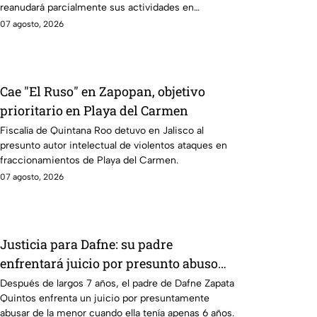
reanudará parcialmente sus actividades en
Michoacán a partir del 8 de agosto.
07 agosto, 2026
Cae "El Ruso" en Zapopan, objetivo
prioritario en Playa del Carmen
Fiscalía de Quintana Roo detuvo en Jalisco al
presunto autor intelectual de violentos ataques en
fraccionamientos de Playa del Carmen.
07 agosto, 2026
Justicia para Dafne: su padre
enfrentará juicio por presunto abuso
cometido en 2019 en Tamaulipas
Después de largos 7 años, el padre de Dafne Zapata
Quintos enfrenta un juicio por presuntamente
abusar de la menor cuando ella tenía apenas 6 años.