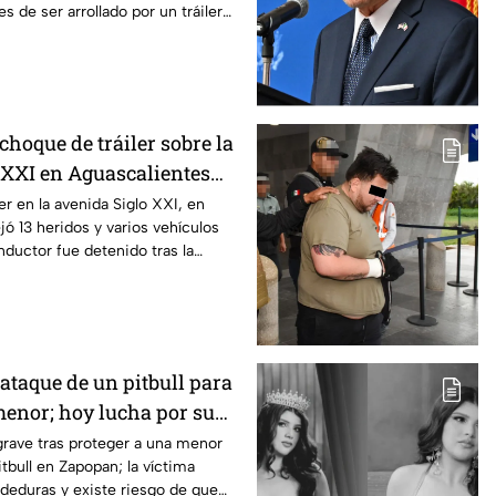
s de ser arrollado por un tráiler
choque de tráiler sobre la
 XXI en Aguascalientes
ridos y destrozos
er en la avenida Siglo XXI, en
jó 13 heridos y varios vehículos
nductor fue detenido tras la
 ataque de un pitbull para
menor; hoy lucha por su
pan
rave tras proteger a una menor
tbull en Zapopan; la víctima
deduras y existe riesgo de que