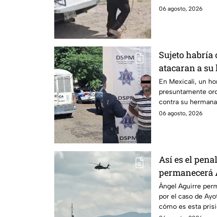
pierda un brazo.
06 agosto, 2026
Sujeto habría
atacaran a su
discapacidad 
En Mexicali, un h
presuntamente ord
contra su hermana
auditiva.
06 agosto, 2026
Así es el pena
permanecerá Á
Ayotzinapa
Ángel Aguirre perm
por el caso de Ay
cómo es esta pris
historia.