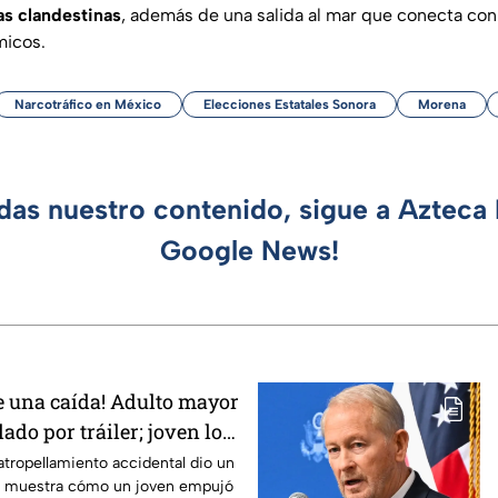
as clandestinas
, además de una salida al mar que conecta con 
micos.
Narcotráfico en México
Elecciones Estatales Sonora
Morena
rdas nuestro contenido, sigue a Azteca 
Google News!
ue una caída! Adulto mayor
ado por tráiler; joven lo
nterrey
atropellamiento accidental dio un
ue muestra cómo un joven empujó