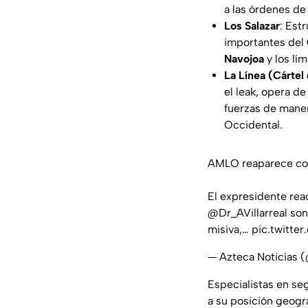
a las órdenes d
Los Salazar
: Est
importantes del
Navojoa
y los lím
La Línea (Cártel
el
leak
, opera de
fuerzas de maner
Occidental.
AMLO reaparece con 
El expresidente re
@Dr_AVillarreal
son 
misiva,…
pic.twitt
— Azteca Noticias 
Especialistas en se
a su posición geogr