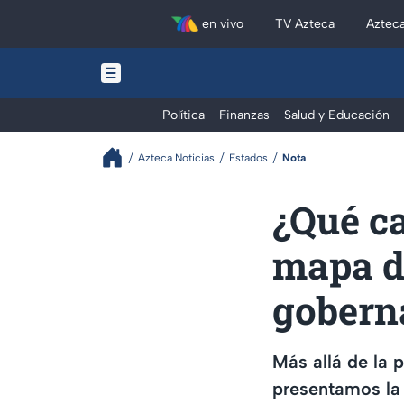
en vivo
TV Azteca
Aztec
Política
Finanzas
Salud y Educación
Azteca Noticias
Estados
Nota
¿Qué ca
mapa de
gobern
Más allá de la p
presentamos la 