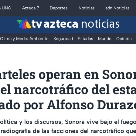
a UNO
Azteca 7
Deportes
Noticias
adn Noticias
tv azteca
noticias
Clima y Medio Ambiente
Seguridad
Estados
Mundo
Opinión
rteles operan en Sonor
l narcotráfico del est
ado por Alfonso Duraz
olítica y los discursos, Sonora vive bajo el fueg
radiografía de las facciones del narcotráfico que