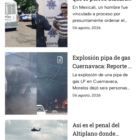
a su hermana con
En Mexicali, un hombre fue
vinculado a proceso por
discapacidad en
presuntamente ordenar el
Mexicali, BC
ataque de 16 perros contra su
06 agosto, 2026
hermana, quien tenía
discapacidad auditiva.
Explosión pipa de gas
Cuernavaca: Reporte de
víctimas tras estallido
La explosión de una pipa de
gas LP en Cuernavaca,
en Morelos
Morelos dejó seis personas
hospitalizadas. IMSS informó
06 agosto, 2026
que las pacientes siguen
internadas y aún no hay parte
médico.
Así es el penal del
Altiplano donde