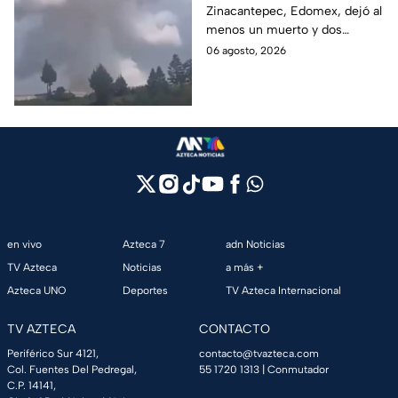
Zinacantepec, Edomex, dejó al
María del Monte,
menos un muerto y dos
Zinacantepec; reportan
heridos; autoridades atiende la
06 agosto, 2026
al menos un muerto y
emergencia tras el estallido de
heridos
un taller clandestino.
en vivo
Azteca 7
adn Noticias
TV Azteca
Noticias
a más +
Azteca UNO
Deportes
TV Azteca Internacional
TV AZTECA
CONTACTO
Periférico Sur 4121,
contacto@tvazteca.com
Col. Fuentes Del Pedregal,
55 1720 1313
| Conmutador
C.P. 14141,