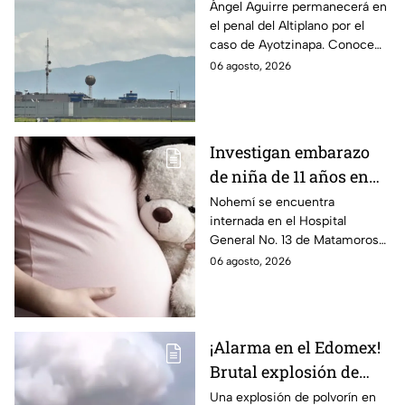
permanecerá Ángel
Ángel Aguirre permanecerá en
el penal del Altiplano por el
Aguirre por caso
caso de Ayotzinapa. Conoce
Ayotzinapa
dónde está, cómo es esta
06 agosto, 2026
prisión de máxima seguridad y
su historia.
Investigan embarazo
de niña de 11 años en
Matamoros,
Nohemí se encuentra
internada en el Hospital
Tamaulipas; ¿qué pasó
General No. 13 de Matamoros
con Nohemí?
tras complicaciones por un
06 agosto, 2026
embarazo infantil; la Fiscalía de
Tamaulipas ya investiga.
¡Alarma en el Edomex!
Brutal explosión de
polvorín en Santa
Una explosión de polvorín en