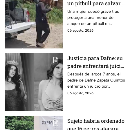
un pitbull para salvar a
una menor; hoy lucha
Una mujer quedó grave tras
proteger a una menor del
por su vida en Zapopan
ataque de un pitbull en
Zapopan; la víctima sufrió
06 agosto, 2026
severas mordeduras y existe
riesgo de que pierda un brazo.
Justicia para Dafne: su
padre enfrentará juicio
por presunto abuso
Después de largos 7 años, el
padre de Dafne Zapata Quintos
cometido en 2019 en
enfrenta un juicio por
Tamaulipas
presuntamente abusar de la
06 agosto, 2026
menor cuando ella tenía
apenas 6 años.
Sujeto habría ordenado
que 16 perros atacaran