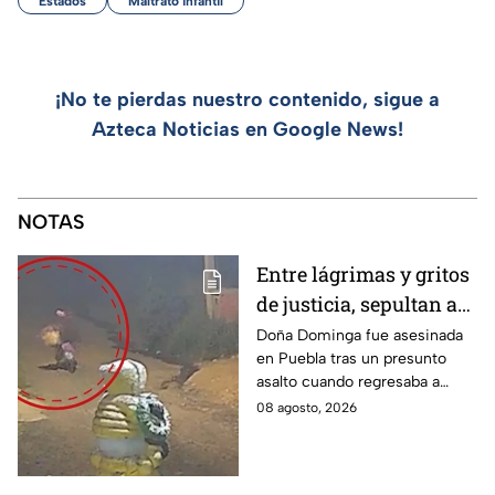
Estados
Maltrato infantil
¡No te pierdas nuestro contenido, sigue a
Azteca Noticias en Google News!
NOTAS
Entre lágrimas y gritos
de justicia, sepultan a
doña Dominga, la
Doña Dominga fue asesinada
en Puebla tras un presunto
abuelita asesinada tras
asalto cuando regresaba a
asalto en Amozoc,
casa; familiares y amigos la
08 agosto, 2026
Puebla
despidieron entre lágrimas y
exigieron justicia.