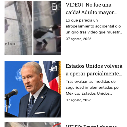
VIDEO | ¡No fue una
caída! Adulto mayor
muere atropellado por
Lo que parecía un
atropellamiento accidental dio
tráiler; joven lo empujó
un giro tras video que muestra
en Monterrey
cómo un joven empujó a
07 agosto, 2026
adulto mayor antes de ser
arrollado por un tráiler en
Monterrey.
Estados Unidos volverá
a operar parcialmente
en Michoacán tras
Tras evaluar las medidas de
seguridad implementadas por
suspensión por
México, Estados Unidos
motivos de seguridad
reanudará parcialmente sus
07 agosto, 2026
actividades en Michoacán a
partir del 8 de agosto.