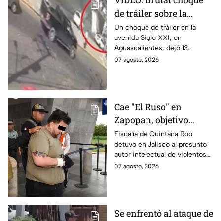
VIDEO: Brutal choque
de tráiler sobre la
avenida Siglo XXI en
Un choque de tráiler en la
avenida Siglo XXI, en
Aguascalientes deja
Aguascalientes, dejó 13
varios heridos y
heridos y varios vehículos
07 agosto, 2026
destrozos
destrozados; el conductor fue
detenido tras la carambola.
Cae "El Ruso" en
Zapopan, objetivo
prioritario en Playa del
Fiscalía de Quintana Roo
detuvo en Jalisco al presunto
Carmen
autor intelectual de violentos
ataques en fraccionamientos
07 agosto, 2026
de Playa del Carmen.
Se enfrentó al ataque de