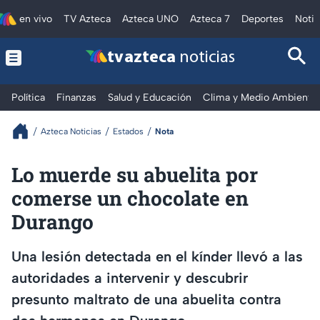
en vivo
TV Azteca
Azteca UNO
Azteca 7
Deportes
Notic
tv azteca
noticias
Política
Finanzas
Salud y Educación
Clima y Medio Ambiente
Azteca Noticias
Estados
Nota
Lo muerde su abuelita por
comerse un chocolate en
Durango
Una lesión detectada en el kínder llevó a las
autoridades a intervenir y descubrir
presunto maltrato de una abuelita contra