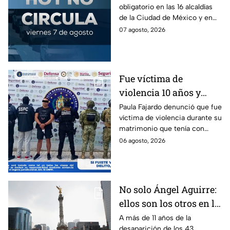
obligatorio en las 16 alcaldías
Circula de este 7 de
de la Ciudad de México y en
agosto
los municipios conurbados del
07 agosto, 2026
Estado de México.
Fue víctima de
violencia 10 años y
hasta ahora detienen al
Paula Fajardo denunció que fue
víctima de violencia durante su
presunto agresor: el
matrimonio que tenía con
caso de Paula Fajardo
Jorge Francisco “N”, quien fue
06 agosto, 2026
detenido por intento de
feminicidio.
No solo Ángel Aguirre:
ellos son los otros en la
lupa por el caso
A más de 11 años de la
desaparición de los 43