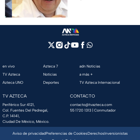
la justicia en caso
línea del tiempo del caso que
Ayotzinapa
ocurrió bajo su gestión en el
estado.
en vivo
Azteca 7
adn Noticias
TV Azteca
Noticias
a más +
Azteca UNO
Deportes
TV Azteca Internacional
TV AZTECA
CONTACTO
Periférico Sur 4121,
contacto@tvazteca.com
Col. Fuentes Del Pedregal,
55 1720 1313
| Conmutador
C.P. 14141,
Ciudad De México, México.
Aviso de privacidad
Preferencias de Cookies
Derechos
Inversionistas