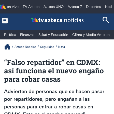
en vivo
TV Azteca
Azteca UNO
Azteca 7
Deportes
Notic
tv azteca
noticias
Política
Finanzas
Salud y Educación
Clima y Medio Ambiente
Azteca Noticias
Seguridad
Nota
“Falso repartidor” en CDMX:
así funciona el nuevo engaño
para robar casas
Advierten de personas que se hacen pasar
por repartidores, pero engañan a las
personas para entrar a robar casas en