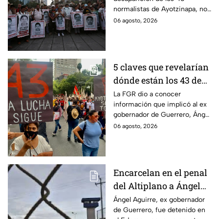
Ayotzinapa
normalistas de Ayotzinapa, no
se ha conocido el paradero de
06 agosto, 2026
los estudiantes a pesar de las
detenciones por el caso.
5 claves que revelarían
dónde están los 43 de
Ayotzinapa tras
La FGR dio a conocer
información que implicó al ex
captura de Ángel
gobernador de Guerrero, Ángel
Aguirre, ex gobernador
Aguirre, quien fue detenido
06 agosto, 2026
de Guerrero
por su presunta relación con el
caso Ayotzinapa.
Encarcelan en el penal
del Altiplano a Ángel
Aguirre, ex gobernador
Ángel Aguirre, ex gobernador
de Guerrero, fue detenido en
de Guerrero por caso