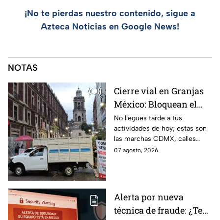
¡No te pierdas nuestro contenido, sigue a
Azteca Noticias en Google News!
NOTAS
Cierre vial en Granjas
México: Bloquean el
paso en Canela y Añil
No llegues tarde a tus
actividades de hoy; estas son
por protesta
las marchas CDMX, calles
cerradas y bloqueos que
07 agosto, 2026
tomarán las principales
vialidades de la capital.
Alerta por nueva
técnica de fraude: ¿Te