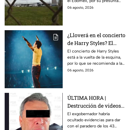
el Edomex, por su presunta
Ayotzinapa
participación en la
06 agosto, 2026
desaparición de los 43
normalistas de Ayotzinapa.
¿Lloverá en el concierto
de Harry Styles? El
pronóstico del clima
El concierto de Harry Styles
está a la vuelta de la esquina,
para este viernes en
por lo que se recomienda a las
CDMX
y los fanáticos revisar el clima
06 agosto, 2026
en CDMX antes de salir de
casa.
ÚLTIMA HORA |
Destrucción de videos
clave y amenazas a
El exgobernador habría
ocultado evidencias para dar
testigos por parte de
con el paradero de los 43
exgobernador Ángel