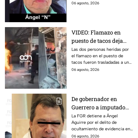
estudiantes desaparecidos de
06 agosto, 2026
Aguirre: FGR
Ayotzinapa.
VIDEO: Flamazo en
puesto de tacos deja
dos heridos en CDMX
Las dos personas heridas por
el flamazo en el puesto de
tacos fueron trasladadas a un
hospital para recibir atención
06 agosto, 2026
especializada; su vida no corre
peligro.
De gobernador en
Guerrero a imputado
por la "Verdad
La FGR detiene a Ángel
Aguirre por el delito de
Histórica"; Así fue como
ocultamiento de evidencia en
Ángel Aguirre obstruyó
el caso Ayotzinapa. Esta es la
06 agosto, 2026