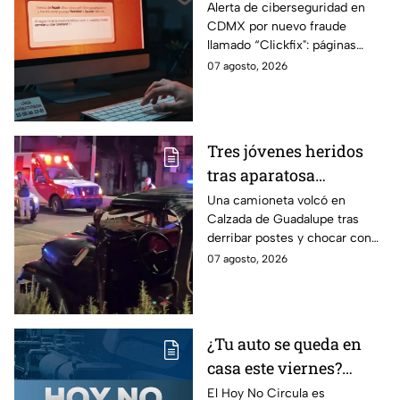
piden copiar códigos
Alerta de ciberseguridad en
CDMX por nuevo fraude
extraños en la PC?
llamado “Clickfix": páginas
Cuidado, podrías ser
falsas que engañan para
07 agosto, 2026
víctima del peligroso
ejecutar comandos y robar
"Clickfix"
información de tu equipo.
Tres jóvenes heridos
tras aparatosa
volcadura en Tepeyac
Una camioneta volcó en
Calzada de Guadalupe tras
Insurgentes y operativo
derribar postes y chocar con
en la Juárez, mientras
un árbol, dejando a tres
07 agosto, 2026
dormía
jóvenes lesionados.
¿Tu auto se queda en
casa este viernes?
Revisa el Hoy No
El Hoy No Circula es