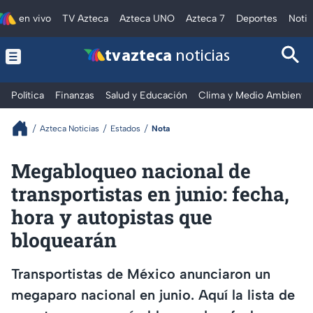
en vivo
TV Azteca
Azteca UNO
Azteca 7
Deportes
Notic
tv azteca
noticias
Política
Finanzas
Salud y Educación
Clima y Medio Ambiente
Azteca Noticias
Estados
Nota
Megabloqueo nacional de
transportistas en junio: fecha,
hora y autopistas que
bloquearán
Transportistas de México anunciaron un
megaparo nacional en junio. Aquí la lista de