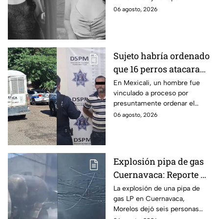
Tamaulipas
presuntamente abusar de la
06 agosto, 2026
menor cuando ella tenía
apenas 6 años.
Sujeto habría ordenado
que 16 perros atacaran
a su hermana con
En Mexicali, un hombre fue
vinculado a proceso por
discapacidad en
presuntamente ordenar el
Mexicali, BC
ataque de 16 perros contra su
06 agosto, 2026
hermana, quien tenía
discapacidad auditiva.
Explosión pipa de gas
Cuernavaca: Reporte de
víctimas tras estallido
La explosión de una pipa de
gas LP en Cuernavaca,
en Morelos
Morelos dejó seis personas