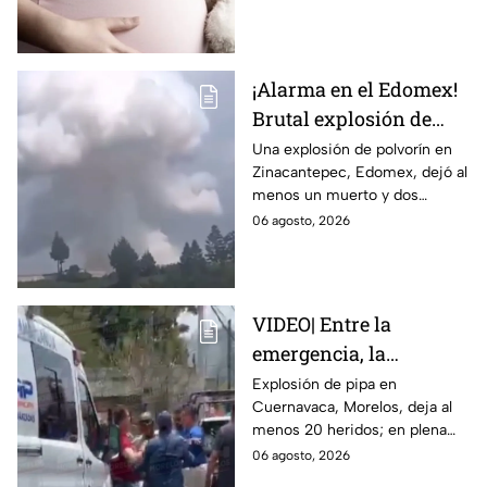
embarazo infantil; la Fiscalía de
Tamaulipas ya investiga.
¡Alarma en el Edomex!
Brutal explosión de
polvorín en Santa
Una explosión de polvorín en
Zinacantepec, Edomex, dejó al
María del Monte,
menos un muerto y dos
Zinacantepec; reportan
heridos; autoridades atiende la
06 agosto, 2026
al menos un muerto y
emergencia tras el estallido de
heridos
un taller clandestino.
VIDEO| Entre la
emergencia, la
desesperación y el
Explosión de pipa en
Cuernavaca, Morelos, deja al
llanto de un niño;
menos 20 heridos; en plena
adultos desatan pelea
emergencia, dos hombres
06 agosto, 2026
tras explosión de pipa
comenzaron a pelear mientras