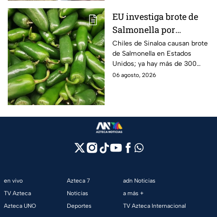
EU investiga brote de
Salmonella por
jalapeños de Sinaloa
Chiles de Sinaloa causan brote
de Salmonella en Estados
Unidos; ya hay más de 300
enfermos en 27 estados.
06 agosto, 2026
en vivo
Azteca 7
adn Noticias
TV Azteca
Noticias
a más +
Azteca UNO
Deportes
TV Azteca Internacional