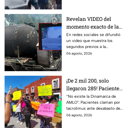
en Cuernavaca
un niño lloraba en el lugar.
Revelan VIDEO del
momento exacto de la
explosión de pipa de
En redes sociales se difundió
un video que muestra los
gas en Cuernavaca,
segundos previos a la
Morelos
explosión de una pipa de gas
06 agosto, 2026
LP en Cuernavaca, Morelos.
¡De 2 mil 200, solo
llegaron 285! Pacientes
claman por
“No existe la Dinamarca de
AMLO": Pacientes claman por
medicamentos ante
tacrolimus ante desabasto de
desabasto en IMSS
medicamentos en hospital del
06 agosto, 2026
Puebla
IMSS Puebla; hay 900
personas están afectadas.