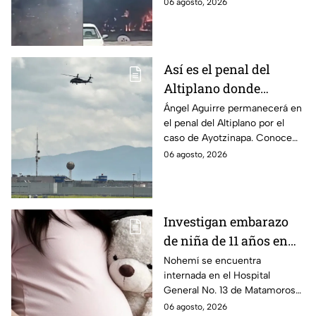
hospitalizadas. IMSS informó
06 agosto, 2026
que las pacientes siguen
internadas y aún no hay parte
médico.
Así es el penal del
Altiplano donde
permanecerá Ángel
Ángel Aguirre permanecerá en
el penal del Altiplano por el
Aguirre por caso
caso de Ayotzinapa. Conoce
Ayotzinapa
dónde está, cómo es esta
06 agosto, 2026
prisión de máxima seguridad y
su historia.
Investigan embarazo
de niña de 11 años en
Matamoros,
Nohemí se encuentra
internada en el Hospital
Tamaulipas; ¿qué pasó
General No. 13 de Matamoros
con Nohemí?
tras complicaciones por un
06 agosto, 2026