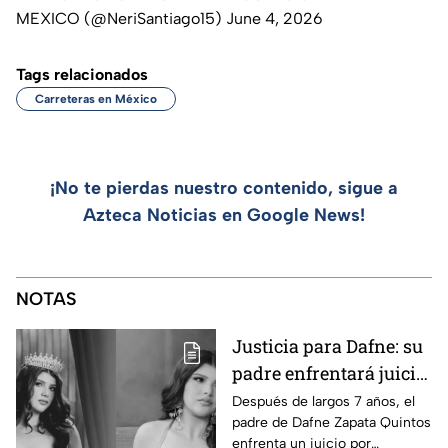
MEXICO (@NeriSantiago15)
June 4, 2026
Tags relacionados
Carreteras en México
¡No te pierdas nuestro contenido, sigue a
Azteca Noticias en Google News!
NOTAS
Justicia para Dafne: su
padre enfrentará juicio
por presunto abuso
Después de largos 7 años, el
padre de Dafne Zapata Quintos
cometido en 2019 en
enfrenta un juicio por