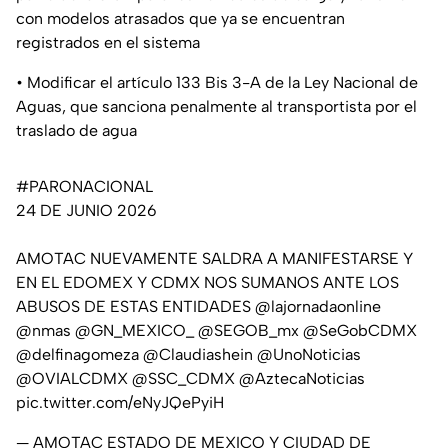
con modelos atrasados que ya se encuentran
registrados en el sistema
• Modificar el artículo 133 Bis 3-A de la Ley Nacional de
Aguas, que sanciona penalmente al transportista por el
traslado de agua
#PARONACIONAL
24 DE JUNIO 2026
AMOTAC NUEVAMENTE SALDRA A MANIFESTARSE Y
EN EL EDOMEX Y CDMX NOS SUMANOS ANTE LOS
ABUSOS DE ESTAS ENTIDADES
@lajornadaonline
@nmas
@GN_MEXICO_
@SEGOB_mx
@SeGobCDMX
@delfinagomeza
@Claudiashein
@UnoNoticias
@OVIALCDMX
@SSC_CDMX
@AztecaNoticias
pic.twitter.com/eNyJQePyiH
— AMOTAC ESTADO DE MEXICO Y CIUDAD DE