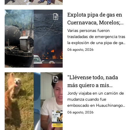
Explota pipa de gas en
Cuernavaca, Morelos;
se reportan más de 20
Varias personas fueron
trasladadas de emergencia tras
personas con
la explosión de una pipa de gas
quemaduras
cerca de la colonia Las
06 agosto, 2026
Granjas, en Cuernavaca,
Morelos.
"Llévense todo, nada
más quiero a mis
perritas": Asaltan a un
Jordy viajaba en un camión de
mudanza cuando fue
joven, vacían sus
emboscado en Huauchinango,
cuentas y le roban a sus
Puebla, Además de quitarle
06 agosto, 2026
mascotas en
sus pertenencias, los
Huauchinango, Puebla
criminales se llevaron a sus
perritas.