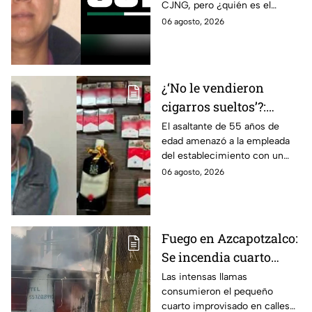
CJNG, pero ¿quién es el
miembro más buscado por el
06 agosto, 2026
que ofrecen 25 millones de
dólares?
¿‘No le vendieron
cigarros sueltos’?:
Detienen a hombre tras
El asaltante de 55 años de
edad amenazó a la empleada
asaltar una tienda y
del establecimiento con un
llevarse más de 30
arma de fuego, llevándose
06 agosto, 2026
cajetillas en Iztapalapa
cigarros y botellas de alcohol.
Fuego en Azcapotzalco:
Se incendia cuarto
improvisado en la
Las intensas llamas
consumieron el pequeño
Industrial Vallejo;
cuarto improvisado en calles