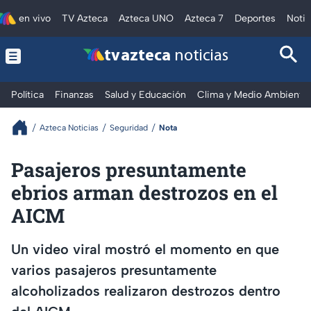
en vivo
TV Azteca
Azteca UNO
Azteca 7
Deportes
Notic
tv azteca
noticias
Política
Finanzas
Salud y Educación
Clima y Medio Ambiente
Azteca Noticias
Seguridad
Nota
Pasajeros presuntamente
ebrios arman destrozos en el
AICM
Un video viral mostró el momento en que
varios pasajeros presuntamente
alcoholizados realizaron destrozos dentro