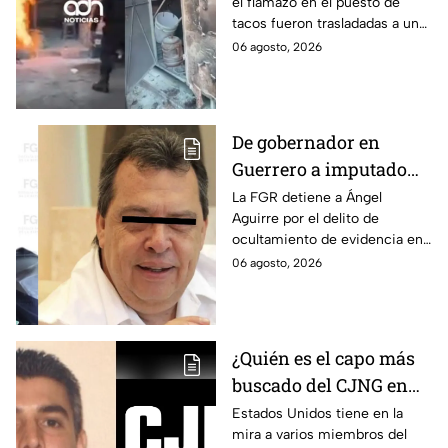
el flamazo en el puesto de
tacos fueron trasladadas a un
hospital para recibir atención
06 agosto, 2026
especializada; su vida no corre
peligro.
De gobernador en
Guerrero a imputado
por la "Verdad
La FGR detiene a Ángel
Aguirre por el delito de
Histórica"; Así fue como
ocultamiento de evidencia en
Ángel Aguirre obstruyó
el caso Ayotzinapa. Esta es la
06 agosto, 2026
la justicia en caso
línea del tiempo del caso que
Ayotzinapa
ocurrió bajo su gestión en el
estado.
¿Quién es el capo más
buscado del CJNG en
Estados Unidos?
Estados Unidos tiene en la
mira a varios miembros del