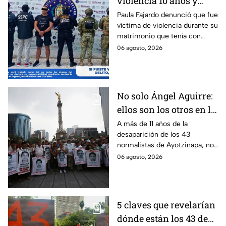
violencia 10 años y
hasta ahora detienen al
Paula Fajardo denunció que fue
víctima de violencia durante su
presunto agresor: el
matrimonio que tenía con
caso de Paula Fajardo
Jorge Francisco “N”, quien fue
06 agosto, 2026
detenido por intento de
feminicidio.
No solo Ángel Aguirre:
ellos son los otros en la
lupa por el caso
A más de 11 años de la
desaparición de los 43
Ayotzinapa
normalistas de Ayotzinapa, no
se ha conocido el paradero de
06 agosto, 2026
los estudiantes a pesar de las
detenciones por el caso.
5 claves que revelarían
dónde están los 43 de