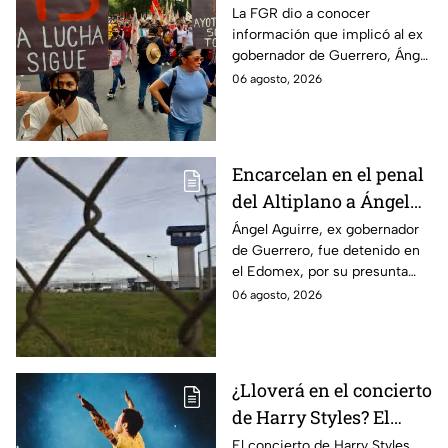
Ayotzinapa tras
La FGR dio a conocer
información que implicó al ex
captura de Ángel
gobernador de Guerrero, Ángel
Aguirre, ex gobernador
Aguirre, quien fue detenido
06 agosto, 2026
de Guerrero
por su presunta relación con el
caso Ayotzinapa.
Encarcelan en el penal
del Altiplano a Ángel
Aguirre, ex gobernador
Ángel Aguirre, ex gobernador
de Guerrero, fue detenido en
de Guerrero por caso
el Edomex, por su presunta
Ayotzinapa
participación en la
06 agosto, 2026
desaparición de los 43
normalistas de Ayotzinapa.
¿Lloverá en el concierto
de Harry Styles? El
pronóstico del clima
El concierto de Harry Styles