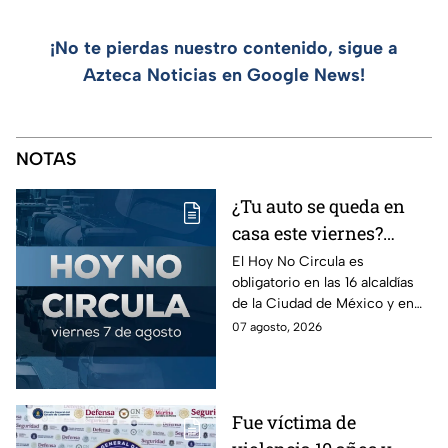
¡No te pierdas nuestro contenido, sigue a
Azteca Noticias en Google News!
NOTAS
¿Tu auto se queda en
casa este viernes?
Revisa el Hoy No
El Hoy No Circula es
obligatorio en las 16 alcaldías
Circula de este 7 de
de la Ciudad de México y en
agosto
los municipios conurbados del
07 agosto, 2026
Estado de México.
Fue víctima de