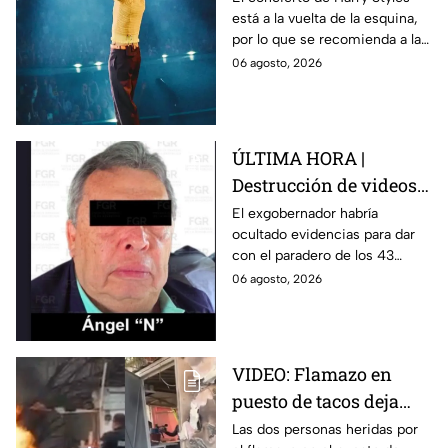
está a la vuelta de la esquina,
para este viernes en
por lo que se recomienda a las
CDMX
y los fanáticos revisar el clima
06 agosto, 2026
en CDMX antes de salir de
casa.
ÚLTIMA HORA |
Destrucción de videos
clave y amenazas a
El exgobernador habría
ocultado evidencias para dar
testigos por parte de
con el paradero de los 43
exgobernador Ángel
estudiantes desaparecidos de
06 agosto, 2026
Aguirre: FGR
Ayotzinapa.
VIDEO: Flamazo en
puesto de tacos deja
dos heridos en CDMX
Las dos personas heridas por