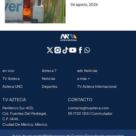
rompen cadenas para
de Azcapotzalco; bomberos
06 agosto, 2026
combatir las llamas
tuvieron que romper cadenas
para controlar el incendio.
en vivo
Azteca 7
adn Noticias
TV Azteca
Noticias
a más +
Azteca UNO
Deportes
TV Azteca Internacional
TV AZTECA
CONTACTO
Periférico Sur 4121,
contacto@tvazteca.com
Col. Fuentes Del Pedregal,
55 1720 1313
| Conmutador
C.P. 14141,
Ciudad De México, México.