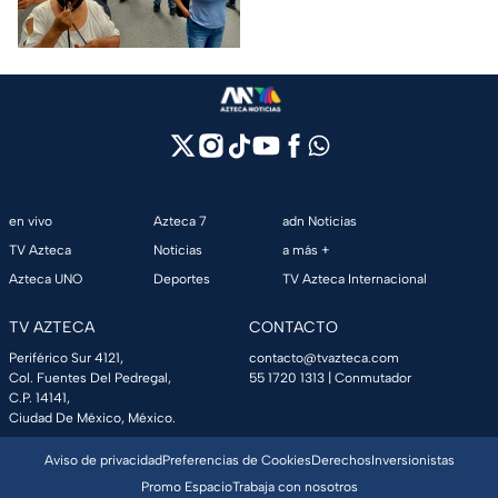
caso Ayotzinapa.
en vivo
Azteca 7
adn Noticias
TV Azteca
Noticias
a más +
Azteca UNO
Deportes
TV Azteca Internacional
TV AZTECA
CONTACTO
Periférico Sur 4121,
contacto@tvazteca.com
Col. Fuentes Del Pedregal,
55 1720 1313
| Conmutador
C.P. 14141,
Ciudad De México, México.
Aviso de privacidad
Preferencias de Cookies
Derechos
Inversionistas
Promo Espacio
Trabaja con nosotros