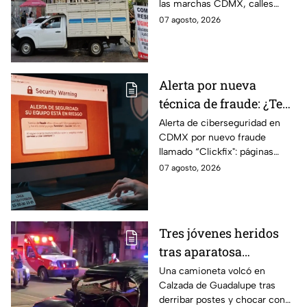
las marchas CDMX, calles
3 Sur, colonia Granjas
cerradas y bloqueos que
07 agosto, 2026
México
tomarán las principales
vialidades de la capital.
Alerta por nueva
técnica de fraude: ¿Te
piden copiar códigos
Alerta de ciberseguridad en
CDMX por nuevo fraude
extraños en la PC?
llamado “Clickfix": páginas
Cuidado, podrías ser
falsas que engañan para
07 agosto, 2026
víctima del peligroso
ejecutar comandos y robar
"Clickfix"
información de tu equipo.
Tres jóvenes heridos
tras aparatosa
volcadura en Tepeyac
Una camioneta volcó en
Calzada de Guadalupe tras
Insurgentes y operativo
derribar postes y chocar con