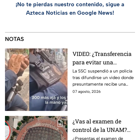
¡No te pierdas nuestro contenido, sigue a
Azteca Noticias en Google News!
NOTAS
VIDEO: ¿Transferencia
para evitar una
sanción? SSC suspende
La SSC suspendió a un policía
tras difundirse un video donde
a policía y abre
presuntamente recibe una
investigación
transferencia para evitar una
07 agosto, 2026
sanción; Asuntos Internos ya
investiga.
¿Vas al examen de
control de la UNAM?
Así puedes llegar al
¿Presentas el examen de