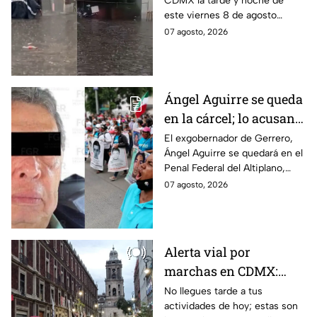
CDMX la tarde y noche de
HOY viernes 7 de
este viernes 8 de agosto
agosto
provocó inundaciones y otras
07 agosto, 2026
afectaciones.
Ángel Aguirre se queda
en la cárcel; lo acusan
de destruir
El exgobernador de Gerrero,
Ángel Aguirre se quedará en el
información del caso
Penal Federal del Altiplano,
Ayotzinapa
luego de que fue detenido ayer
07 agosto, 2026
en el Estado de México por el
caso Ayotzinapa.
Alerta vial por
marchas en CDMX:
Manifestantes retiran
No llegues tarde a tus
actividades de hoy; estas son
bloqueo en Canela y Eje