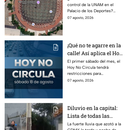
control de la UNAM en el
Palacio de los Deportes
Palacio de los Deportes?
en Metro, camión y
Consulta cómo llegar en
07 agosto, 2026
Metrobús
Metro, camión y Metrobús y
planea tu traslado con
anticipación.
¡Qué no te agarre en la
calle! Así aplica el Hoy
No Circula el primer
El primer sábado del mes, el
Hoy No Circula tendrá
sábado del mes
restricciones para
determinados vehículos en la
07 agosto, 2026
CDMX y en el Edomex. Revisa
si puedes tomar las llaves y
arrancar.
Diluvio en la capital:
Lista de todas las
inundaciones en CDMX
La fuerte lluvia que azotó a la