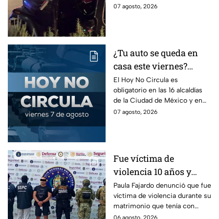
en la Juárez, mientras
un árbol, dejando a tres
07 agosto, 2026
dormía
jóvenes lesionados.
¿Tu auto se queda en
casa este viernes?
Revisa el Hoy No
El Hoy No Circula es
obligatorio en las 16 alcaldías
Circula de este 7 de
de la Ciudad de México y en
agosto
los municipios conurbados del
07 agosto, 2026
Estado de México.
Fue víctima de
violencia 10 años y
hasta ahora detienen al
Paula Fajardo denunció que fue
víctima de violencia durante su
presunto agresor: el
matrimonio que tenía con
caso de Paula Fajardo
Jorge Francisco “N”, quien fue
06 agosto, 2026