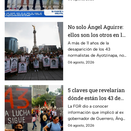
detenido por intento de
feminicidio.
No solo Ángel Aguirre:
ellos son los otros en la
lupa por el caso
A más de 11 años de la
desaparición de los 43
Ayotzinapa
normalistas de Ayotzinapa, no
se ha conocido el paradero de
06 agosto, 2026
los estudiantes a pesar de las
detenciones por el caso.
5 claves que revelarían
dónde están los 43 de
Ayotzinapa tras
La FGR dio a conocer
información que implicó al ex
captura de Ángel
gobernador de Guerrero, Ángel
Aguirre, ex gobernador
Aguirre, quien fue detenido
06 agosto, 2026
de Guerrero
por su presunta relación con el