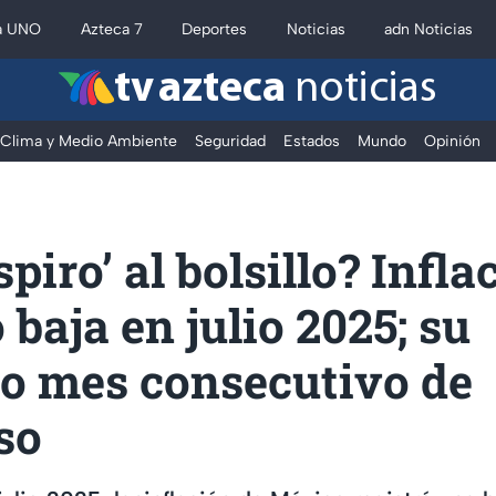
a UNO
Azteca 7
Deportes
Noticias
adn Noticias
tv azteca
noticias
Clima y Medio Ambiente
Seguridad
Estados
Mundo
Opinión
spiro’ al bolsillo? Infla
baja en julio 2025; su
o mes consecutivo de
so