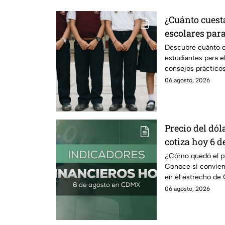
¿Cuánto cuest
escolares para
según su grad
Descubre cuánto c
estudiantes para e
consejos prácticos
escolares.
06 agosto, 2026
Precio del dóla
cotiza hoy 6 d
¿Cómo quedó el pre
Conoce si conviene
en el estrecho de 
petróleo.
06 agosto, 2026