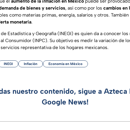
ue el
aumento de la inflación en México
puede ser provocado 
 demanda de bienes y servicios
, así como por los
cambios en 
bles como materias primas, energía, salarios y otros. También
ferta monetaria
.
l de Estadística y Geografía (INEGI) es quien da a conocer los
 al Consumidor (INPC). Su objetivo es medir la variación de lo
 servicios representativa de los hogares mexicanos.
INEGI
Inflación
Economía en México
rdas nuestro contenido, sigue a Azteca 
Google News!