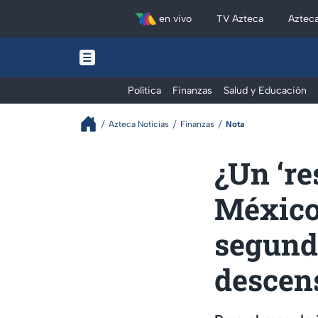
en vivo
TV Azteca
Aztec
Política
Finanzas
Salud y Educación
Azteca Noticias
Finanzas
Nota
¿Un ‘re
México 
segund
descen