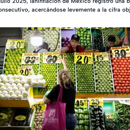
julio 2025, laninflación de México registró una b
nsecutivo, acercándose levemente a la cifra ob