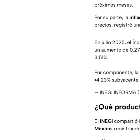
próximos meses.
Por su parte, la
infl
precios, registró un
En julio 2025, el Í
un aumento de 0.27%
3.51%.
Por componente, la i
▪️4.23% subyacent
— INEGI INFORMA
¿Qué product
El
INEGI
compartió 
México
, registrand