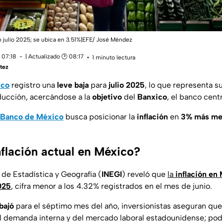
n julio 2025; se ubica en 3.51%|EFE/ José Méndez
 07:18
| Actualizado 🕑 08:17
1 minuto lectura
tez
ico
registro una
leve baja
para
julio 2025
, lo que representa 
ducción, acercándose a la
objetivo
del
Banxico
, el banco centr
Banco de México
busca posicionar la
inflación
en
3% más me
nflación actual en México?
l de Estadística y Geografía (
INEGI
) reveló que
la
inflación en
025
, cifra menor a los 4.32% registrados en el mes de junio.
bajó
para el séptimo mes del año, inversionistas aseguran que
il demanda interna y del mercado laboral estadounidense; podr