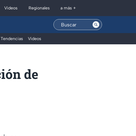
Regionales
Videos
a más +
Tendencias
Videos
ción de