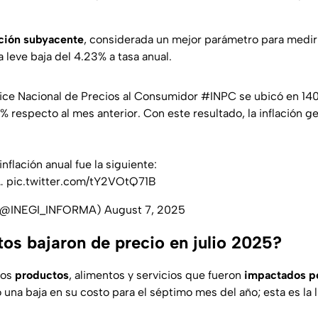
ación subyacente
, considerada un mejor parámetro para medir 
a leve baja del 4.23% a tasa anual.
ndice Nacional de Precios al Consumidor
#INPC
se ubicó en 14
 respecto al mes anterior. Con este resultado, la inflación ge
nflación anual fue la siguiente:
e…
pic.twitter.com/tY2VOtQ71B
 (@INEGI_INFORMA)
August 7, 2025
os bajaron de precio en julio 2025?
los
productos
, alimentos y servicios que fueron
impactados por
o una baja en su costo para el séptimo mes del año; esta es la l