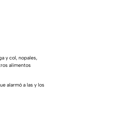
a y col, nopales,
tros alimentos
que alarmó a las y los