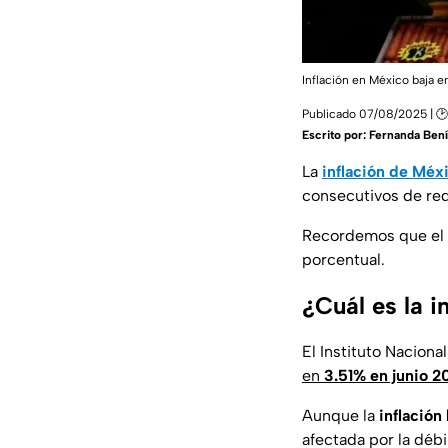
Inflación en México baja e
Publicado 07/08/2025 | 🕑
Escrito por:
Fernanda Bení
La
inflación de Méx
consecutivos de re
Recordemos que el
porcentual.
¿Cuál es la i
El Instituto Naciona
en
3.51% en junio 2
Aunque la
inflación 
afectada por la déb