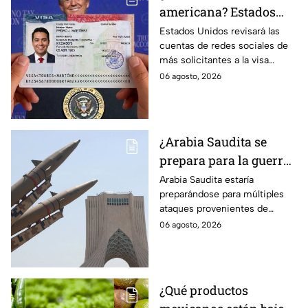
americana? Estados
Unidos revisará las
Estados Unidos revisará las
cuentas de redes sociales de
redes sociales de estos
más solicitantes a la visa
solicitantes
americana.
06 agosto, 2026
¿Arabia Saudita se
prepara para la guerra?
Esperan ataques de
Arabia Saudita estaría
preparándose para múltiples
grupos armados de tres
ataques provenientes de
países
grupos armados de tres países.
06 agosto, 2026
¿Qué productos