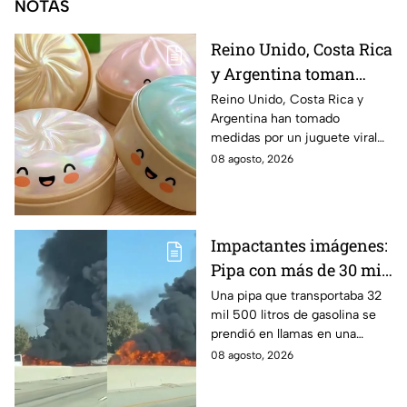
NOTAS
Reino Unido, Costa Rica
y Argentina toman
medias por juguete
Reino Unido, Costa Rica y
Argentina han tomado
viral con sustancia
medidas por un juguete viral
tóxica
señalado por riesgos químicos,
08 agosto, 2026
mientras que otros países
investigan posibles peligros.
Impactantes imágenes:
Pipa con más de 30 mil
litros de gasolina
Una pipa que transportaba 32
mil 500 litros de gasolina se
explota en plena
prendió en llamas en una
autopista
autopista de Fresno, California.
08 agosto, 2026