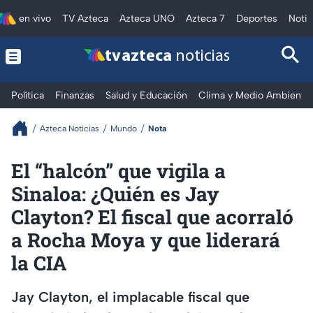
en vivo
TV Azteca
Azteca UNO
Azteca 7
Deportes
Notic
tv azteca
noticias
Política
Finanzas
Salud y Educación
Clima y Medio Ambiente
Azteca Noticias
Mundo
Nota
El “halcón” que vigila a
Sinaloa: ¿Quién es Jay
Clayton? El fiscal que acorraló
a Rocha Moya y que liderará
la CIA
Jay Clayton, el implacable fiscal que