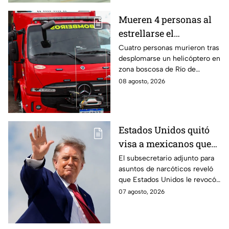
Mueren 4 personas al
estrellarse el
helicóptero en el que
Cuatro personas murieron tras
desplomarse un helicóptero en
viajaban en zona
zona boscosa de Río de
boscosa de Río de
Janeiro; el impacto provocó un
08 agosto, 2026
Janeiro
incendio que dificultó las
labores de rescate.
Estados Unidos quitó
visa a mexicanos que
tienen vínculos con
El subsecretario adjunto para
asuntos de narcóticos reveló
grupos criminales
que Estados Unidos le revocó
la visa a mexicanos con
07 agosto, 2026
vínculos criminales.