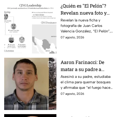
¿Quién es "El Pelón"?
Revelan nueva foto y
ficha por líder del CJNG
Revelan la nueva ficha y
fotografía de Juan Carlos
Valencia González, “El Pelón”,
como el nuevo líder del CJNG
07 agosto, 2026
con una recompensa de 25
millones de dólares.
Aaron Farinacci: De
matar a su padre a
provocar incendios
Asesinó a su padre, estudiaba
el clima para quemar bosques
forestales
y afirmaba que “el fuego hace
renacer las cosas”. Esta es la
07 agosto, 2026
historia de la mente del
responsable de los
devastadores incendios.