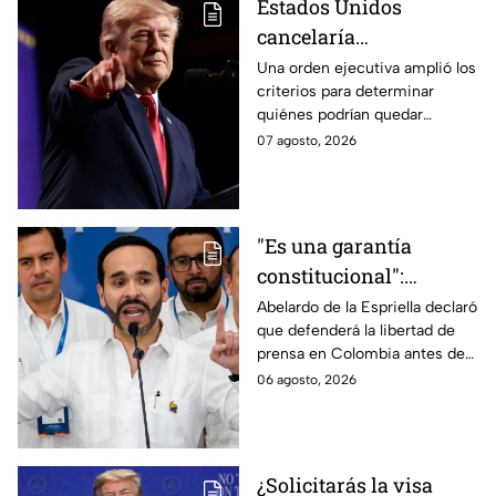
Estados Unidos
cancelaría
nacionalidad por
Una orden ejecutiva amplió los
criterios para determinar
nacimiento del líder
quiénes podrían quedar
del CJNG
excluidos de la nacionalidad
07 agosto, 2026
estadounidense por
nacimiento.
"Es una garantía
constitucional":
Abelardo de la
Abelardo de la Espriella declaró
que defenderá la libertad de
Espriella promete
prensa en Colombia antes de
defender la libertad de
asumir su cargo como
06 agosto, 2026
prensa en Colombia
presidente.
¿Solicitarás la visa