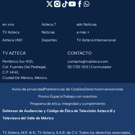
en vivo
Azteca 7
adn Noticias
TV Azteca
Noticias
a más +
Azteca UNO
Deportes
TV Azteca Internacional
TV AZTECA
CONTACTO
Periférico Sur 4121,
contacto@tvazteca.com
Col. Fuentes Del Pedregal,
55 1720 1313
| Conmutador
C.P. 14141,
Ciudad De México, México.
Aviso de privacidad
Preferencias de Cookies
Derechos
Inversionistas
Promo Espacio
Trabaja con nosotros
Programa de ética, integridad y cumplimiento
Defensor de Audiencias y Código de Ética de Televisión Azteca III y
Televisora del Valle de México
TV Azteca, M.R. & ©, TV Azteca, S.A.B. de C.V. Todos los derechos reservados,