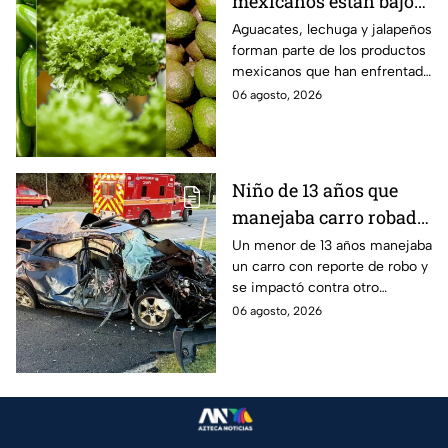
mexicanos están bajo
la lupa de Estados
Aguacates, lechuga y jalapeños
forman parte de los productos
Unidos? Aguacates,
mexicanos que han enfrentado
lechuga y jalapeños
restricciones o
06 agosto, 2026
encabezan la lista
cuestionamientos en Estados
Unidos. Te decimos por qué.
Niño de 13 años que
manejaba carro robado
provoca brutal
Un menor de 13 años manejaba
un carro con reporte de robo y
accidente; hay un
se impactó contra otro
muerto y heridos de
vehículo en Maryland, Estados
06 agosto, 2026
gravedad
Unidos.