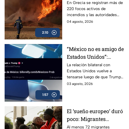
más de mil evacuados
En Grecia se registran más de
220 focos activos de
incendios y las autoridades
han detenido a más de 30
04 agosto, 2026
personas señaladas de
2:10
haberlos provocado.
“México no es amigo de
Estados Unidos”:
Trump cuestiona
La relación bilateral con
Estados Unidos vuelve a
estrategia contra el
tensarse luego de que Trump
narcotráfico
aseguró que “el problema es
03 agosto, 2026
México” por su estrategia
1:57
contra el narcotráfico.
El ‘sueño europeo’ duró
poco: Migrantes
regresan a Marruecos
Al menos 72 migrantes