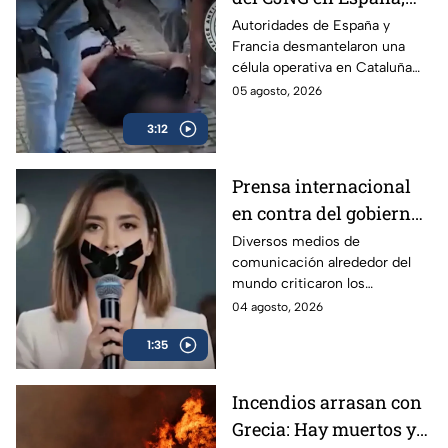
traficaban droga
Autoridades de España y
Francia desmantelaron una
diluida en vainilla
célula operativa en Cataluña
del cártel Jalisco Nueva
05 agosto, 2026
Generación (CJNG).
3:12
Prensa internacional
en contra del gobierno
por los Lineamientos
Diversos medios de
comunicación alrededor del
para Callar a México
mundo criticaron los
Lineamientos para Callar a
04 agosto, 2026
México.
1:35
Incendios arrasan con
Grecia: Hay muertos y