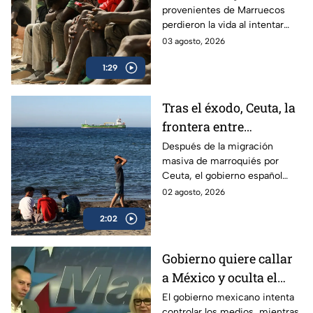
provenientes de Marruecos
perdieron la vida al intentar
superar las rompeolas y la valla
03 agosto, 2026
fronteriza en Ceuta, España.
1:29
Tras el éxodo, Ceuta, la
frontera entre
Marruecos y España,
Después de la migración
masiva de marroquiés por
parece tranquila
Ceuta, el gobierno español
trabaja para contenerla,
02 agosto, 2026
mientras habitantes viven
2:02
intranquilos.
Gobierno quiere callar
a México y oculta el
desvío de ayuda
El gobierno mexicano intenta
controlar los medios, mientras