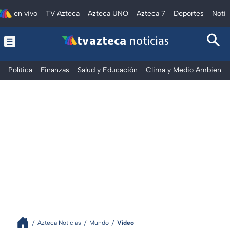
en vivo
TV Azteca
Azteca UNO
Azteca 7
Deportes
Notic
tv azteca
noticias
Política
Finanzas
Salud y Educación
Clima y Medio Ambiente
Azteca Noticias
Mundo
Video