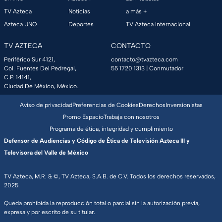
TV Azteca
Noticias
a más +
Azteca UNO
Deportes
TV Azteca Internacional
TV AZTECA
CONTACTO
Periférico Sur 4121,
contacto@tvazteca.com
Col. Fuentes Del Pedregal,
55 1720 1313
| Conmutador
C.P. 14141,
Ciudad De México, México.
Aviso de privacidad
Preferencias de Cookies
Derechos
Inversionistas
Promo Espacio
Trabaja con nosotros
Programa de ética, integridad y cumplimiento
Defensor de Audiencias y Código de Ética de Televisión Azteca III y
Televisora del Valle de México
TV Azteca, M.R. & ©, TV Azteca, S.A.B. de C.V. Todos los derechos reservados,
2025.
Queda prohibida la reproducción total o parcial sin la autorización previa,
expresa y por escrito de su titular.