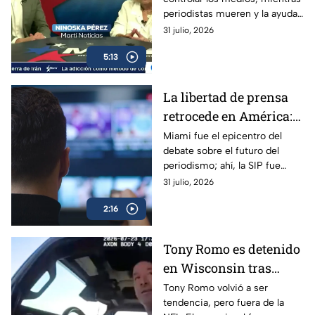
humanitaria enviada a
periodistas mueren y la ayuda
Cuba
humanitaria enviada a Cuba
31 julio, 2026
desaparece en manos
5:13
militares.
La libertad de prensa
retrocede en América:
“La norma es la
Miami fue el epicentro del
debate sobre el futuro del
impunidad”, dice la SIP
periodismo; ahí, la SIP fue
clara al evidenciar que la
31 julio, 2026
libertad de prensa pasa por un
2:16
momento preocupante.
Tony Romo es detenido
en Wisconsin tras
negarse a realizar la
Tony Romo volvió a ser
tendencia, pero fuera de la
prueba de alcohol