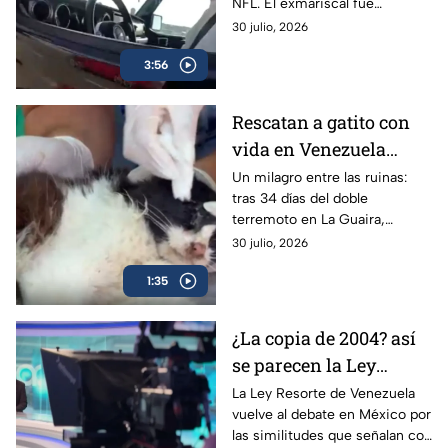
NFL. El exmariscal fue
detenido tras negarse a una
30 julio, 2026
prueba de alcoholímetro y el
3:56
video del arresto se hizo viral.
Rescatan a gatito con
vida en Venezuela
después de 34 días bajo
Un milagro entre las ruinas:
tras 34 días del doble
los escombros
terremoto en La Guaira,
voluntarios lograron rescatar a
30 julio, 2026
un gato con vida en las
1:35
Residencias Caribe.
¿La copia de 2004? así
se parecen la Ley
Resorte de Venezuela y
La Ley Resorte de Venezuela
vuelve al debate en México por
los lineamientos de
las similitudes que señalan con
audiencias de México