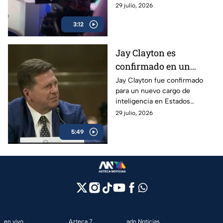
los lineamientos de audiencias
29 julio, 2026
impulsado por el Gobierno.
3:12
Jay Clayton es
confirmado en un
nuevo cargo de
Jay Clayton fue confirmado
para un nuevo cargo de
inteligencia en Estados
inteligencia en Estados
Unidos; crece el foco
Unidos. Su nombramiento
29 julio, 2026
sobre casos ligados al
ocurre tras encabezar
narcotráfico
5:49
investigaciones vinculadas al
narcotráfico.
en vivo
Azteca 7
adn Noticias