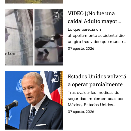
VIDEO | ¡No fue una
caída! Adulto mayor
muere atropellado por
Lo que parecía un
atropellamiento accidental dio
tráiler; joven lo empujó
un giro tras video que muestra
en Monterrey
cómo un joven empujó a
07 agosto, 2026
adulto mayor antes de ser
arrollado por un tráiler en
Monterrey.
Estados Unidos volverá
a operar parcialmente
en Michoacán tras
Tras evaluar las medidas de
seguridad implementadas por
suspensión por
México, Estados Unidos
motivos de seguridad
reanudará parcialmente sus
07 agosto, 2026
actividades en Michoacán a
partir del 8 de agosto.