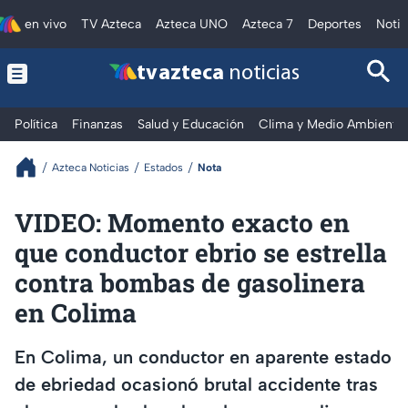
en vivo
TV Azteca
Azteca UNO
Azteca 7
Deportes
Notic
tv azteca
noticias
Política
Finanzas
Salud y Educación
Clima y Medio Ambiente
Azteca Noticias
Estados
Nota
VIDEO: Momento exacto en
que conductor ebrio se estrella
contra bombas de gasolinera
en Colima
En Colima, un conductor en aparente estado
de ebriedad ocasionó brutal accidente tras