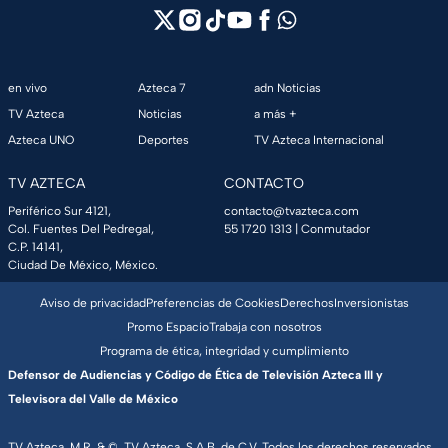
en vivo
Azteca 7
adn Noticias
TV Azteca
Noticias
a más +
Azteca UNO
Deportes
TV Azteca Internacional
TV AZTECA
CONTACTO
Periférico Sur 4121,
contacto@tvazteca.com
Col. Fuentes Del Pedregal,
55 1720 1313
| Conmutador
C.P. 14141,
Ciudad De México, México.
Aviso de privacidad
Preferencias de Cookies
Derechos
Inversionistas
Promo Espacio
Trabaja con nosotros
Programa de ética, integridad y cumplimiento
Defensor de Audiencias y Código de Ética de Televisión Azteca III y
Televisora del Valle de México
TV Azteca, M.R. & ©, TV Azteca, S.A.B. de C.V. Todos los derechos reservados,