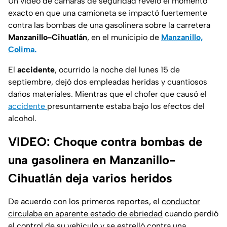
Un video de cámaras de seguridad reveló el momento
exacto en que una camioneta se impactó fuertemente
contra las bombas de una gasolinera sobre la carretera
Manzanillo-Cihuatlán
, en el municipio de
Manzanillo,
Colima.
El
accidente
, ocurrido la noche del lunes 15 de
septiembre, dejó dos empleadas heridas y cuantiosos
daños materiales. Mientras que el chofer que causó el
accidente
presuntamente estaba bajo los efectos del
alcohol.
VIDEO: Choque contra bombas de
una gasolinera en Manzanillo-
Cihuatlán deja varios heridos
De acuerdo con los primeros reportes, el
conductor
circulaba en aparente estado de ebriedad
cuando perdió
el control de su vehículo y se estrelló contra una