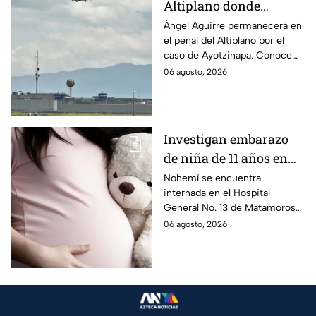
Altiplano donde
permanecerá Ángel
Ángel Aguirre permanecerá en
el penal del Altiplano por el
Aguirre por caso
caso de Ayotzinapa. Conoce
Ayotzinapa
dónde está, cómo es esta
06 agosto, 2026
prisión de máxima seguridad y
su historia.
Investigan embarazo
de niña de 11 años en
Matamoros,
Nohemí se encuentra
internada en el Hospital
Tamaulipas; ¿qué pasó
General No. 13 de Matamoros
con Nohemí?
tras complicaciones por un
06 agosto, 2026
embarazo infantil; la Fiscalía de
Tamaulipas ya investiga.