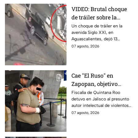
VIDEO: Brutal choque
de tráiler sobre la
avenida Siglo XXI en
Un choque de tráiler en la
avenida Siglo XXI, en
Aguascalientes deja
Aguascalientes, dejó 13
varios heridos y
heridos y varios vehículos
07 agosto, 2026
destrozos
destrozados; el conductor fue
detenido tras la carambola.
Cae "El Ruso" en
Zapopan, objetivo
prioritario en Playa del
Fiscalía de Quintana Roo
detuvo en Jalisco al presunto
Carmen
autor intelectual de violentos
ataques en fraccionamientos
07 agosto, 2026
de Playa del Carmen.