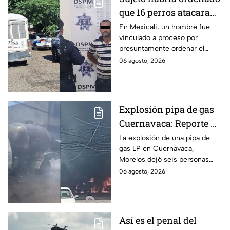
que 16 perros atacaran
a su hermana con
En Mexicali, un hombre fue
vinculado a proceso por
discapacidad en
presuntamente ordenar el
Mexicali, BC
ataque de 16 perros contra su
06 agosto, 2026
hermana, quien tenía
discapacidad auditiva.
Explosión pipa de gas
Cuernavaca: Reporte de
víctimas tras estallido
La explosión de una pipa de
gas LP en Cuernavaca,
en Morelos
Morelos dejó seis personas
hospitalizadas. IMSS informó
06 agosto, 2026
que las pacientes siguen
internadas y aún no hay parte
médico.
Así es el penal del