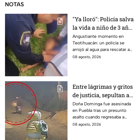
NOTAS
"Ya lloró": Policía salva
la vida a niño de 3 años
que cayó a un lago en
Angustiante momento en
Teotihuacán: un policía se
Teotihuacán; aplicó
arrojó al agua para rescatar a
RCP (VIDEO)
un pequeño que no respiraba y
08 agosto, 2026
logró revivirlo con maniobras
de RCP.
Entre lágrimas y gritos
de justicia, sepultan a
doña Dominga, la
Doña Dominga fue asesinada
en Puebla tras un presunto
abuelita asesinada tras
asalto cuando regresaba a
asalto en Amozoc,
casa; familiares y amigos la
08 agosto, 2026
Puebla
despidieron entre lágrimas y
exigieron justicia.