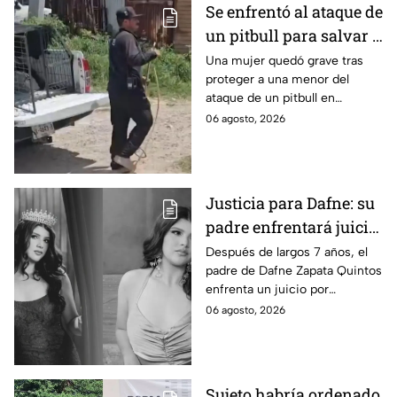
Se enfrentó al ataque de
un pitbull para salvar a
una menor; hoy lucha
Una mujer quedó grave tras
proteger a una menor del
por su vida en Zapopan
ataque de un pitbull en
Zapopan; la víctima sufrió
06 agosto, 2026
severas mordeduras y existe
riesgo de que pierda un brazo.
Justicia para Dafne: su
padre enfrentará juicio
por presunto abuso
Después de largos 7 años, el
padre de Dafne Zapata Quintos
cometido en 2019 en
enfrenta un juicio por
Tamaulipas
presuntamente abusar de la
06 agosto, 2026
menor cuando ella tenía
apenas 6 años.
Sujeto habría ordenado