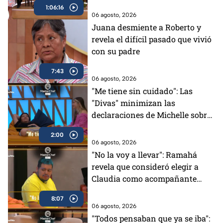
1:06:16
06 agosto, 2026
Juana desmiente a Roberto y
revela el difícil pasado que vivió
con su padre
7:43
06 agosto, 2026
"Me tiene sin cuidado": Las
"Divas" minimizan las
declaraciones de Michelle sobre
su distanciamiento en
2:00
MasterChef 24/7 (VIDEO)
06 agosto, 2026
"No la voy a llevar": Ramahá
revela que consideró elegir a
Claudia como acompañante
para su salida del Mundo
8:07
MasterChef (VIDEO)
06 agosto, 2026
"Todos pensaban que ya se iba":