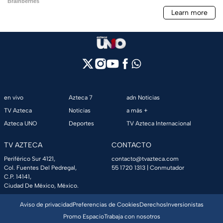
en vivo
Azteca 7
adn Noticias
TV Azteca
Noticias
a más +
Azteca UNO
Deportes
TV Azteca Internacional
TV AZTECA
CONTACTO
Periférico Sur 4121,
contacto@tvazteca.com
Col. Fuentes Del Pedregal,
55 1720 1313
| Conmutador
C.P. 14141,
Ciudad De México, México.
Aviso de privacidad
Preferencias de Cookies
Derechos
Inversionistas
Promo Espacio
Trabaja con nosotros