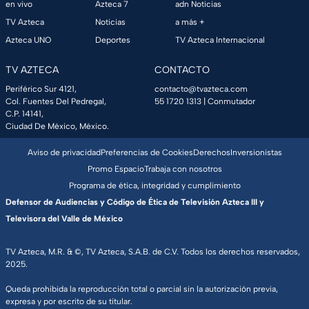
en vivo
Azteca 7
adn Noticias
TV Azteca
Noticias
a más +
Azteca UNO
Deportes
TV Azteca Internacional
TV AZTECA
CONTACTO
Periférico Sur 4121,
contacto@tvazteca.com
Col. Fuentes Del Pedregal,
55 1720 1313
| Conmutador
C.P. 14141,
Ciudad De México, México.
Aviso de privacidad
Preferencias de Cookies
Derechos
Inversionistas
Promo Espacio
Trabaja con nosotros
Programa de ética, integridad y cumplimiento
Defensor de Audiencias y Código de Ética de Televisión Azteca III y
Televisora del Valle de México
TV Azteca, M.R. & ©, TV Azteca, S.A.B. de C.V. Todos los derechos reservados,
2025.
Queda prohibida la reproducción total o parcial sin la autorización previa,
expresa y por escrito de su titular.