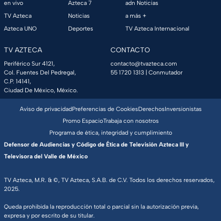
en vivo
Azteca 7
adn Noticias
TV Azteca
Noticias
a más +
Azteca UNO
Deportes
TV Azteca Internacional
TV AZTECA
CONTACTO
Periférico Sur 4121,
contacto@tvazteca.com
Col. Fuentes Del Pedregal,
55 1720 1313
| Conmutador
C.P. 14141,
Ciudad De México, México.
Aviso de privacidad
Preferencias de Cookies
Derechos
Inversionistas
Promo Espacio
Trabaja con nosotros
Programa de ética, integridad y cumplimiento
Defensor de Audiencias y Código de Ética de Televisión Azteca III y
Televisora del Valle de México
TV Azteca, M.R. & ©, TV Azteca, S.A.B. de C.V. Todos los derechos reservados,
2025.
Queda prohibida la reproducción total o parcial sin la autorización previa,
expresa y por escrito de su titular.