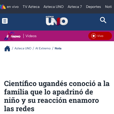
en vivo
TV Azteca
Azteca UNO
Azteca 7
Deportes
Notic
Videos
En Vivo
Azteca UNO
Al Extremo
Nota
Científico ugandés conoció a la
familia que lo apadrinó de
niño y su reacción enamoro
las redes