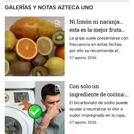
GALERÍAS Y NOTAS AZTECA UNO
Ni limón ni naranja...
esta es la mejor fruta
para evitar la gripe
La gripe suele presentarse con
frecuencia en estas fechas,
por ello se recomienda el
consumo de ciertas frutas.
07 agosto, 2026
Conoce todos los beneficios
del kiwi.
Con solo un
ingrediente de cocina:
elimina el olor a sudor
El bicarbonato de sodio puede
ayudar a neutralizar el olor a
de las camisetas de
sudor impregnado en la ropa
deporte
deportiva cuando se utiliza
07 agosto, 2026
correctamente. Este método