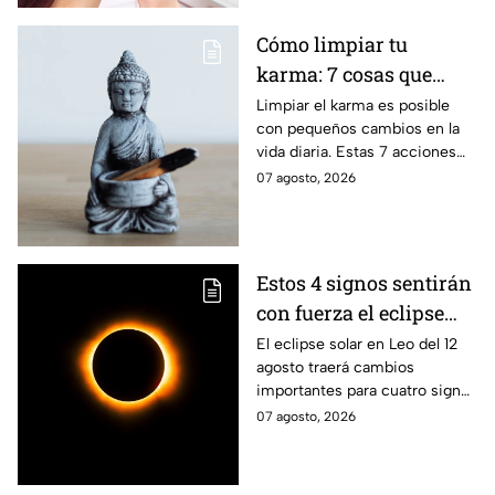
retirar correctamente el
maquillaje ayuda a proteger la
Cómo limpiar tu
barrera cutánea, prevenir la
karma: 7 cosas que
obstrucción de los poros y
prevenir la aparición de
debes hacer desde
Limpiar el karma es posible
arrugas tempranas.
con pequeños cambios en la
ahora
vida diaria. Estas 7 acciones
pueden ayudarte a soltar lo
07 agosto, 2026
negativo y atraer energía
positiva.
Estos 4 signos sentirán
con fuerza el eclipse
solar del 12 de agosto
El eclipse solar en Leo del 12
agosto traerá cambios
importantes para cuatro signos
del zodiaco, que podrían
07 agosto, 2026
comenzar una nueva etapa en
sus vidas.