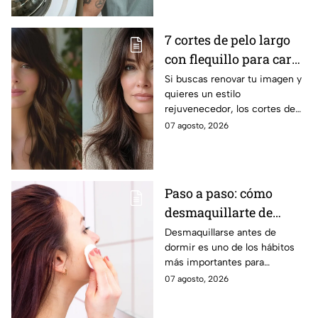
es respaldado por especialistas
en limpieza y cuidado de los
tejidos.
7 cortes de pelo largo
con flequillo para cara
redonda que te hace ver
Si buscas renovar tu imagen y
quieres un estilo
más joven después de
rejuvenecedor, los cortes de
los 40
pelo que apuestan por melenas
07 agosto, 2026
XL y flequillos marcados son la
mejor opción.
Paso a paso: cómo
desmaquillarte de
noche para cuidar tu
Desmaquillarse antes de
dormir es uno de los hábitos
piel y evitar arrugas
más importantes para
mantener la piel sana y
07 agosto, 2026
luminosa. Dermatólogos y
maquillistas coinciden en que