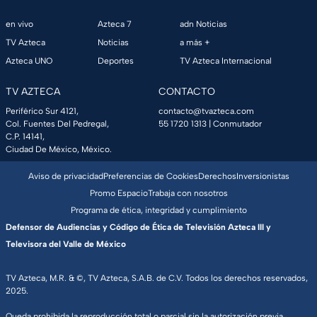
en vivo
Azteca 7
adn Noticias
TV Azteca
Noticias
a más +
Azteca UNO
Deportes
TV Azteca Internacional
TV AZTECA
CONTACTO
Periférico Sur 4121,
contacto@tvazteca.com
Col. Fuentes Del Pedregal,
55 1720 1313
| Conmutador
C.P. 14141,
Ciudad De México, México.
Aviso de privacidad
Preferencias de Cookies
Derechos
Inversionistas
Promo Espacio
Trabaja con nosotros
Programa de ética, integridad y cumplimiento
Defensor de Audiencias y Código de Ética de Televisión Azteca III y
Televisora del Valle de México
TV Azteca, M.R. & ©, TV Azteca, S.A.B. de C.V. Todos los derechos reservados,
2025.
Queda prohibida la reproducción total o parcial sin la autorización previa,