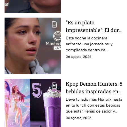
"Es un plato
impresentable": El duro
regaño que hizo llorar a
Esta noche la cocinera
enfrentó una jornada muy
Michelle dentro de
complicada dentro de
MasterChef 24/7
MasterChef 24/7.
06 agosto, 2026
Kpop Demon Hunters: 5
bebidas inspiradas en
las guerreras Huntrix
Lleva tu lado más Huntrix hasta
en tu lunch con estas bebidas
para llevar a la escuela
que están llenas de sabor y
este regreso a clases
frescura.
06 agosto, 2026
2026; son saludables y