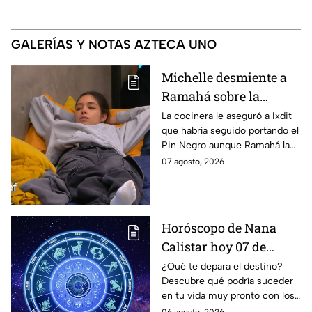
GALERÍAS Y NOTAS AZTECA UNO
Michelle desmiente a
Ramahá sobre la
designación del Pin
La cocinera le aseguró a Ixdit
que habría seguido portando el
Negro a un integrante
Pin Negro aunque Ramahá la
de las "Divas" en
hubiera subido al balcón
07 agosto, 2026
MasterChef 24/7
Horóscopo de Nana
Calistar hoy 07 de
agosto; estos signos
¿Qué te depara el destino?
Descubre qué podría suceder
podrían dejar de estar
en tu vida muy pronto con los
solteros más pronto de
horóscopos de Nana Calistar;