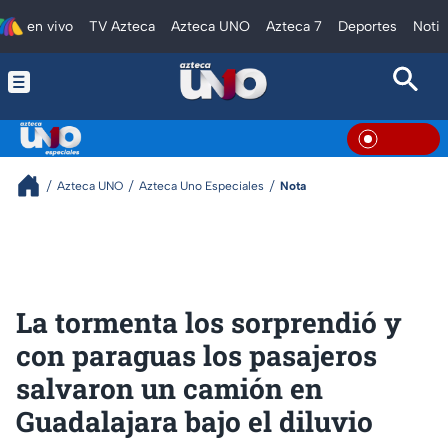
en vivo
TV Azteca
Azteca UNO
Azteca 7
Deportes
Notic
En Viv
Azteca UNO
Azteca Uno Especiales
Nota
La tormenta los sorprendió y
con paraguas los pasajeros
salvaron un camión en
Guadalajara bajo el diluvio