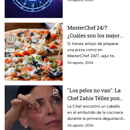
06 agosto, 2026
lo que imaginan y
tendrás toda la información
recibir propuestas
para afrontar el futuro.
laborales
MasterChef 24/7:
¿Cuáles son los mejores
quesos para preparar
Si tienes antojo de preparar
una pizza como en
pizza en casa?
MasterChef 24/7, aquí te
contamos todo lo que debes
06 agosto, 2026
saber antes de poner manos
en la masa.
"Los pelos no van": La
Chef Zahie Téllez pone
en evidencia a Carmen
La Chef encontró un cabello
en el embutido de la cocinera
en la gala de mandiles
durante la primera degustación
negros de MasterChef
de la noche
06 agosto, 2026
24/7