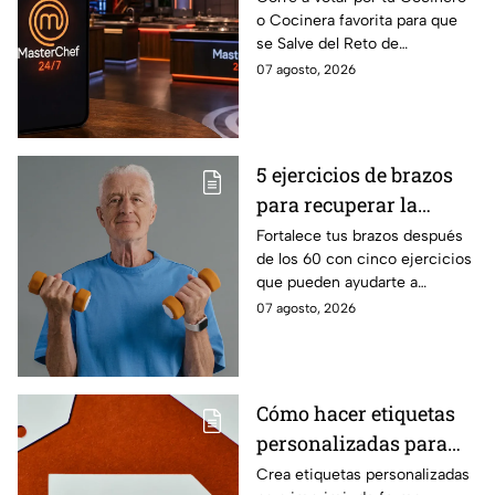
o Cocinera favorita para que
que salves a un
se Salve del Reto de
Cocinero del Reto de
Eliminación de MasterChef
07 agosto, 2026
Eliminación de este
24/7 de este próximo
domingo
domingo.
5 ejercicios de brazos
para recuperar la
fuerza después de los
Fortalece tus brazos después
de los 60 con cinco ejercicios
60
que pueden ayudarte a
recuperar fuerza, movilidad y
07 agosto, 2026
seguridad en los movimientos
cotidianos.
Cómo hacer etiquetas
personalizadas para
imprimir
Crea etiquetas personalizadas