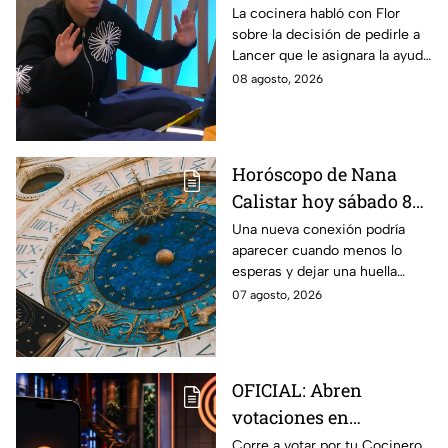
Ramahá en la pasada
La cocinera habló con Flor
sobre la decisión de pedirle a
gala de salvación de
Lancer que le asignara la ayuda
MasterChef 24/7
de Ramahá y no la de Daniela
08 agosto, 2026
Horóscopo de Nana
Calistar hoy sábado 8
de agosto del 2026 para
Una nueva conexión podría
aparecer cuando menos lo
cada signo; una
esperas y dejar una huella
conexión inesperada
importante.
07 agosto, 2026
podría transformar tus
próximos días
OFICIAL: Abren
votaciones en
MasterChef 24/7 para
Corre a votar por tu Cocinero