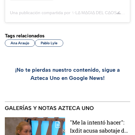
Una publicación compartida por ✨LΔ MΔGIΔ DEL CΔOS🌊 (@lamagiadelcaos)
Tags relacionados
Ana Araujo
Pablo Lyle
¡No te pierdas nuestro contenido, sigue a
Azteca Uno en Google News!
GALERÍAS Y NOTAS AZTECA UNO
"Me la intentó hacer":
Ixdit acusa sabotaje de