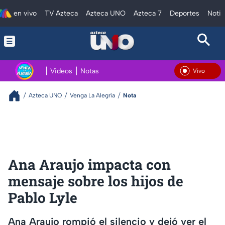
en vivo
TV Azteca
Azteca UNO
Azteca 7
Deportes
Notic
Videos
Notas
En Vivo
Azteca UNO
Venga La Alegría
Nota
Ana Araujo impacta con
mensaje sobre los hijos de
Pablo Lyle
Ana Araujo rompió el silencio y dejó ver el