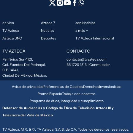
en vivo
Azteca 7
adn Noticias
TV Azteca
Noticias
a más +
Azteca UNO
Deportes
TV Azteca Internacional
TV AZTECA
CONTACTO
Periférico Sur 4121,
contacto@tvazteca.com
Col. Fuentes Del Pedregal,
55 1720 1313
| Conmutador
C.P. 14141,
Ciudad De México, México.
Aviso de privacidad
Preferencias de Cookies
Derechos
Inversionistas
Promo Espacio
Trabaja con nosotros
Programa de ética, integridad y cumplimiento
Defensor de Audiencias y Código de Ética de Televisión Azteca III y
Televisora del Valle de México
TV Azteca, M.R. & ©, TV Azteca, S.A.B. de C.V. Todos los derechos reservados,