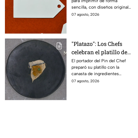
para imprimir de forma
sencilla, con diseños originales
y detalles adaptados a tus
07 agosto, 2026
gustos, eventos o proyectos.
"Platazo": Los Chefs
celebran el platillo de
Lancer en la gala de
El portador del Pin del Chef
preparó su platillo con la
salvación de
canasta de ingredientes
MasterChef 24/7
exóticos que contenía erizo de
07 agosto, 2026
mar, yuzu y mantequilla de
almendra