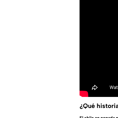
¿Qué histori
El chile en nogada
n