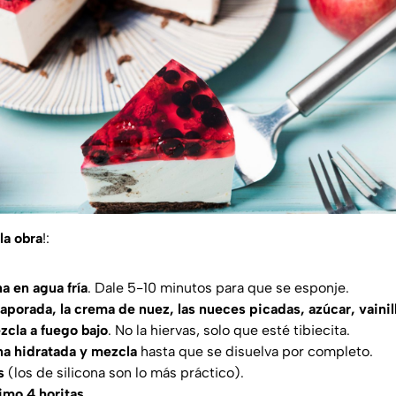
la obra
!:
na en agua fría
. Dale 5-10 minutos para que se esponje.
vaporada, la crema de nuez, las nueces picadas, azúcar, vainil
zcla a fuego bajo
. No la hiervas, solo que esté tibiecita.
na hidratada y mezcla
hasta que se disuelva por completo.
s
(los de silicona son lo más práctico).
nimo 4 horitas
.