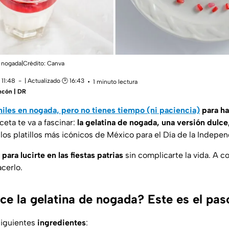
 nogada|Crédito: Canva
 11:48
| Actualizado 🕑 16:43
1 minuto lectura
incón | DR
chiles en nogada, pero no tienes tiempo (ni paciencia)
para hac
eceta te va a fascinar:
la
gelatina de nogada, una versión dulce
los platillos más icónicos de México para el Día de la Indepe
 para lucirte en las fiestas patrias
sin complicarte la vida. A c
cerlo.
e la gelatina de nogada? Este es el pas
siguientes
ingredientes
: