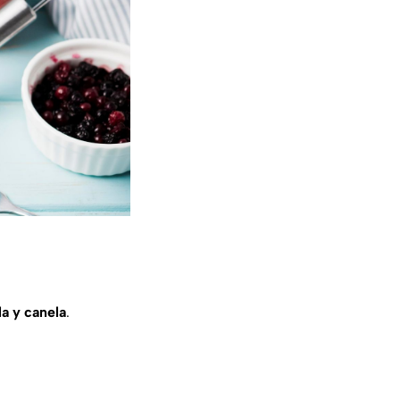
la y canela
.