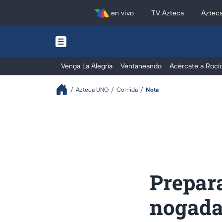
en vivo
TV Azteca
Aztec
Venga La Alegría
Ventaneando
Acércate a Rocí
Azteca UNO
Comida
Nota
Prepara
nogada 