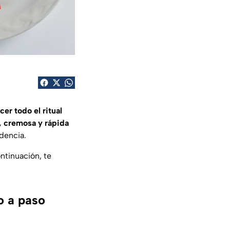
er todo el ritual
, cremosa y rápida
ndencia.
ontinuación, te
o a paso