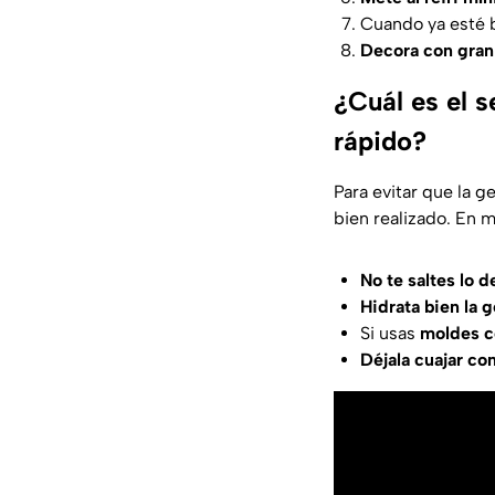
Cuando ya esté 
Decora con gran
¿Cuál es el 
rápido?
Para evitar que la g
bien realizado. En m
No te saltes lo d
Hidrata bien la g
Si usas
moldes c
Déjala cuajar co