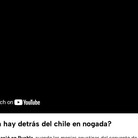
a hay detrás del chile en nogada?
ació en Puebla
, cuando las monjas agustinas del convento de