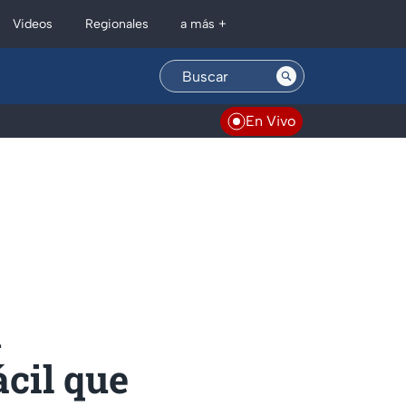
Regionales
Videos
a más +
En Vivo
n
ácil que