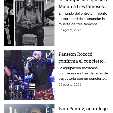
Matan a tres famosos
en la semana del 31 de
El mundo del entretenimiento
es sorprendido al anunciar la
julio al 4 de agosto del
muerte de tres famosos,
2026
quienes les quitaron la vida,
06 agosto, 2026
cumpliendo la polémica regla
de 3
Panteón Rococó
confirma el concierto
más importante de su
La agrupación mexicana
conmemorará tres décadas de
trayectoria por sus 30
trayectoria con un concierto
años: fecha, lugar y
especial y esto es todo lo que
06 agosto, 2026
costo
sabemos.
Iván Pávlov, neurólogo