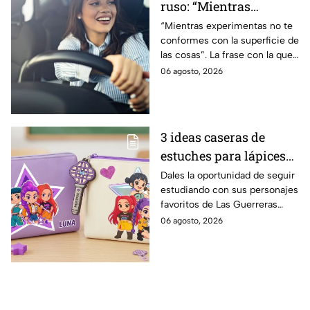
ruso: “Mientras
experimentas no te
“Mientras experimentas no te
conformes con la superficie de
conformes con la
las cosas”. La frase con la que
superficie de las cosas”
Iván Pávlov nos advierte contra
06 agosto, 2026
el peligro de aceptar los
resultados aparentes.
3 ideas caseras de
estuches para lápices
de KPop Demon
Dales la oportunidad de seguir
estudiando con sus personajes
Hunters para que los
favoritos de Las Guerreras
niños regresen a clases
KPop y gánale tiempo al
06 agosto, 2026
con entusiasmo
tiempo en estas vacaciones