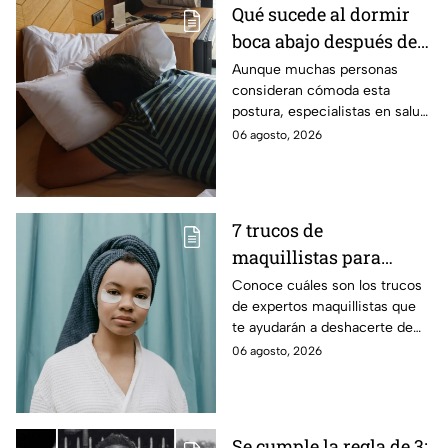
Qué sucede al dormir
boca abajo después de
los 50
Aunque muchas personas
consideran cómoda esta
postura, especialistas en salud
advierten que dormir boca
06 agosto, 2026
abajo puede aumentar las
molestias musculares y
articulares con el paso de los
años. Estas son las razones y
7 trucos de
las recomendaciones para
maquillistas para
descansar mejor.
desinflamar las bolsas
Conoce cuáles son los trucos
de expertos maquillistas que
de los ojos en menos de
te ayudarán a deshacerte de
5 minutos
las bolsas de los ojos de
06 agosto, 2026
manera fácil y rápida sin
muchos productos
Se cumple la regla de 3: