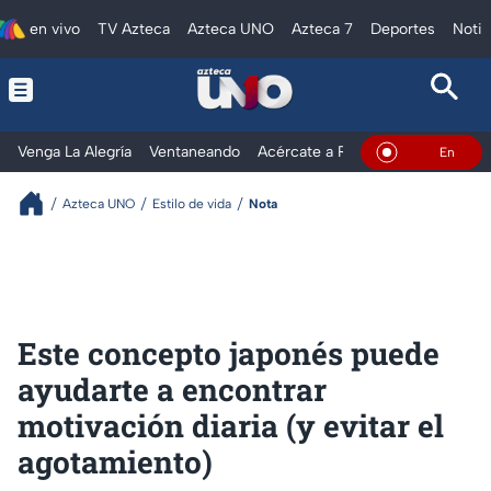
en vivo
TV Azteca
Azteca UNO
Azteca 7
Deportes
Notic
Venga La Alegría
Ventaneando
Acércate a Rocío
Al Extremo
En Vivo
Azteca UNO
Estilo de vida
Nota
Este concepto japonés puede
ayudarte a encontrar
motivación diaria (y evitar el
agotamiento)