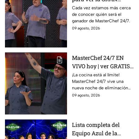
FINAL de MasterChef
Cada vez estamos más cerca
de conocer quién será el
24/7
ganador de MasterChef 24/7.
09 agosto, 2026
MasterChef 24/7 EN
VIVO hoy | ver GRATIS
en línea la transmisión
¡La cocina está al límite!
MasterChef 24/7 vive una
del domingo de
nueva noche de eliminación
ELIMINACIÓN del 09 de
donde un cocinero tendrá que
09 agosto, 2026
agosto de la edición
despedirse de la competencia.
2026, a través de TV
Azteca UNO; resultado
online, gratis y por
Lista completa del
internet
Equipo Azul de la