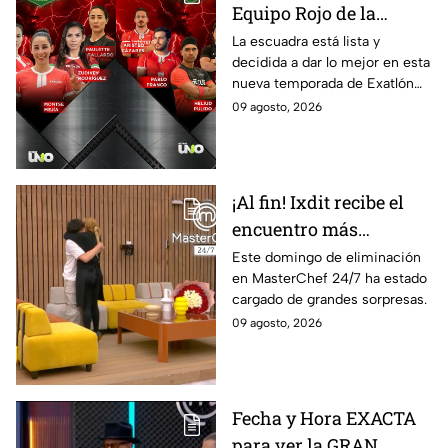
Equipo Rojo de la
décima Temporada de
La escuadra está lista y
decidida a dar lo mejor en esta
Exatlón México
nueva temporada de Exatlón
México.
09 agosto, 2026
¡Al fin! Ixdit recibe el
encuentro más
esperado en
Este domingo de eliminación
en MasterChef 24/7 ha estado
MasterChef 24/7 este
cargado de grandes sorpresas.
domingo 9 de agosto
09 agosto, 2026
Fecha y Hora EXACTA
para ver la GRAN