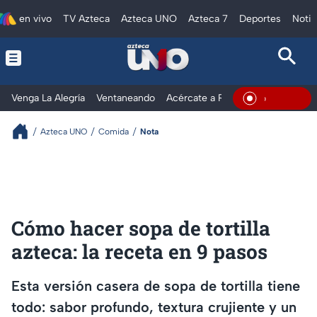
en vivo
TV Azteca
Azteca UNO
Azteca 7
Deportes
Notic
Venga La Alegría
Ventaneando
Acércate a Rocío
Al Extremo
En Vivo
Azteca UNO
Comida
Nota
Cómo hacer sopa de tortilla
azteca: la receta en 9 pasos
Esta versión casera de sopa de tortilla tiene
todo: sabor profundo, textura crujiente y un