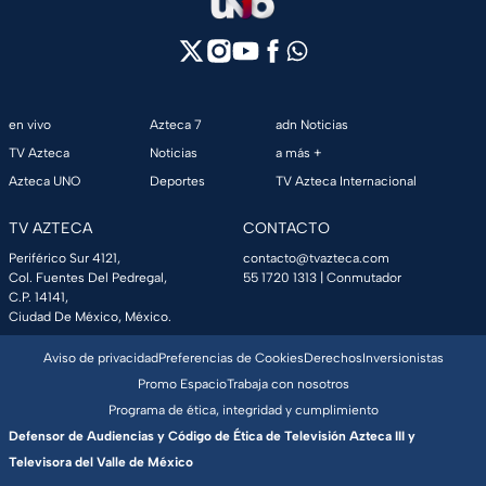
en vivo
Azteca 7
adn Noticias
TV Azteca
Noticias
a más +
Azteca UNO
Deportes
TV Azteca Internacional
TV AZTECA
CONTACTO
Periférico Sur 4121,
contacto@tvazteca.com
Col. Fuentes Del Pedregal,
55 1720 1313
| Conmutador
C.P. 14141,
Ciudad De México, México.
Aviso de privacidad
Preferencias de Cookies
Derechos
Inversionistas
Promo Espacio
Trabaja con nosotros
Programa de ética, integridad y cumplimiento
Defensor de Audiencias y Código de Ética de Televisión Azteca III y
Televisora del Valle de México