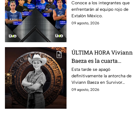
décima Temporada de
Conoce a los integrantes que
enfrentarán al equipo rojo de
Exatlón México
Extalón México.
09 agosto, 2026
ÚLTIMA HORA Viviann
Baeza es la cuarta
ELIMINADA de
Esta tarde se apagó
definitivamente la antorcha de
Survivor México La
Viviann Baeza en Survivor
Reliquia en Llamas
México La Reliquia en Llamas.
09 agosto, 2026