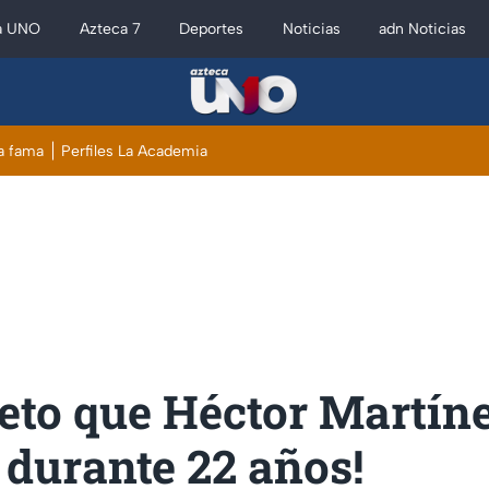
a UNO
Azteca 7
Deportes
Noticias
adn Noticias
a fama
Perfiles La Academia
reto que Héctor Martín
durante 22 años!