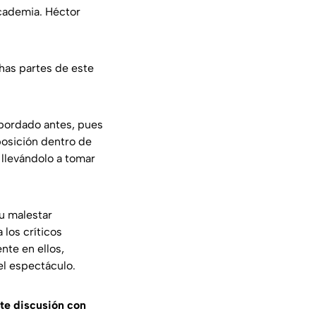
cademia. Héctor
has partes de este
abordado antes, pues
posición dentro de
 llevándolo a tomar
u malestar
 los críticos
nte en ellos,
el espectáculo.
rte discusión con