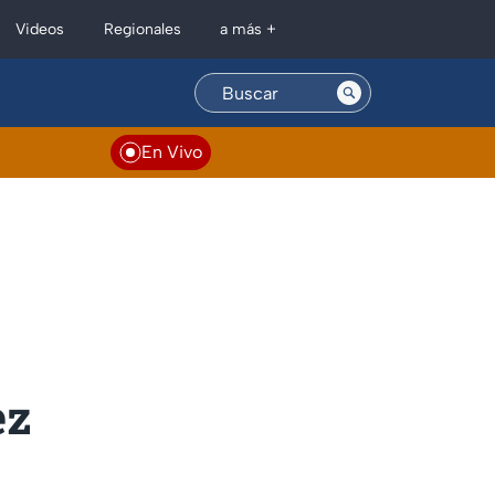
Regionales
Videos
a más +
En Vivo
ez