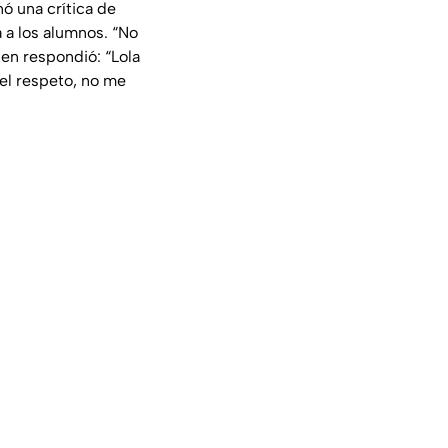
ó una crítica de
a a los alumnos.
“No
uien respondió:
“Lola
 el respeto, no me