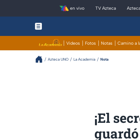
en vivo
TV Azteca
Aztec
Videos
Fotos
Notas
Camino a l
Azteca UNO
La Academia
Nota
¡El sec
guardó 