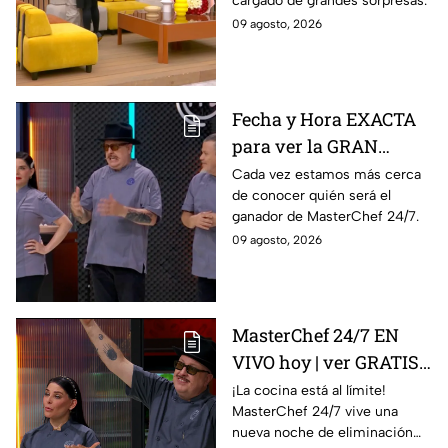
cargado de grandes sorpresas.
domingo 9 de agosto
09 agosto, 2026
Fecha y Hora EXACTA
para ver la GRAN
FINAL de MasterChef
Cada vez estamos más cerca
de conocer quién será el
24/7
ganador de MasterChef 24/7.
09 agosto, 2026
MasterChef 24/7 EN
VIVO hoy | ver GRATIS
en línea la transmisión
¡La cocina está al límite!
MasterChef 24/7 vive una
del domingo de
nueva noche de eliminación
ELIMINACIÓN del 09 de