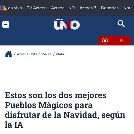
en vivo
TV Azteca
Azteca UNO
Azteca 7
Deportes
Notic
En Vivo
Azteca UNO
Viajes
Nota
Estos son los dos mejores
Pueblos Mágicos para
disfrutar de la Navidad, según
la IA