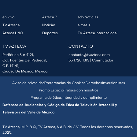
en vivo
Azteca 7
adn Noticias
TV Azteca
Noticias
a más +
Azteca UNO
Deportes
TV Azteca Internacional
TV AZTECA
CONTACTO
Periférico Sur 4121,
contacto@tvazteca.com
Col. Fuentes Del Pedregal,
55 1720 1313
| Conmutador
C.P. 14141,
Ciudad De México, México.
Aviso de privacidad
Preferencias de Cookies
Derechos
Inversionistas
Promo Espacio
Trabaja con nosotros
Programa de ética, integridad y cumplimiento
Defensor de Audiencias y Código de Ética de Televisión Azteca III y
Televisora del Valle de México
TV Azteca, M.R. & ©, TV Azteca, S.A.B. de C.V. Todos los derechos reservados,
2025.