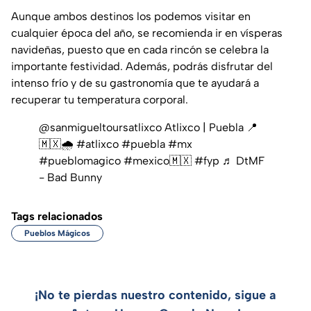
Aunque ambos destinos los podemos visitar en
cualquier época del año, se recomienda ir en vísperas
navideñas, puesto que en cada rincón se celebra la
importante festividad. Además, podrás disfrutar del
intenso frío y de su gastronomía que te ayudará a
recuperar tu temperatura corporal.
@sanmigueltoursatlixco
Atlixco | Puebla 📍
🇲🇽🌧️
#atlixco
#puebla
#mx
#pueblomagico
#mexico🇲🇽
#fyp
♬ DtMF
- Bad Bunny
Tags relacionados
Pueblos Mágicos
¡No te pierdas nuestro contenido, sigue a