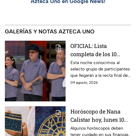
Azteca Uno en Google News!
GALERÍAS Y NOTAS AZTECA UNO
OFICIAL: Lista
completa de los 10
mejores cocineros de
Esta noche conocimos al
selecto grupo de participantes
MasterChef 24/7 rumbo
que llegarán a la recta final de
a la Gran Final
MasterChef 24/7.
09 agosto, 2026
Horóscopo de Nana
Calistar hoy, lunes 10
de agosto para cada
Algunos horóscopos deben
tener cuidado en sus finanzas,
signo; deben tener