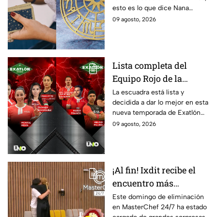
esto es lo que dice Nana
cuidado con sus
Calistar en sus predicciones
09 agosto, 2026
finanzas y evitar los
del 10 de agosto para los
gastos por impulso
signos zodiacales
Lista completa del
Equipo Rojo de la
décima Temporada de
La escuadra está lista y
decidida a dar lo mejor en esta
Exatlón México
nueva temporada de Exatlón
México.
09 agosto, 2026
¡Al fin! Ixdit recibe el
encuentro más
esperado en
Este domingo de eliminación
en MasterChef 24/7 ha estado
MasterChef 24/7 este