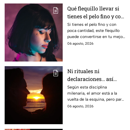
quesabirria.
Qué flequillo llevar si
tienes el pelo fino y con
poco volumen
Si tienes el pelo fino y con
poca cantidad, este flequillo
puede convertirse en tu mejor
aliado para aportar cuerpo,
06 agosto, 2026
movimiento y un efecto de
mayor densidad.
Ni rituales ni
declaraciones... así
puedes atraer el amor
Según esta disciplina
milenaria, el amor está a la
según el Feng Shui
vuelta de la esquina, pero para
ello requieres de las siguientes
06 agosto, 2026
plantas. He aquí la explicación.