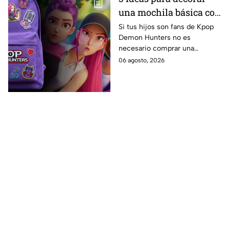
una mochila básica con
temática de KPop
Si tus hijos son fans de Kpop
Demon Hunters no es
Demon Hunters para el
necesario comprar una
regreso a clases
mochila nueva para
06 agosto, 2026
sorprenderlos en este regreso
a clases y te decimos qué
puedes hacer.