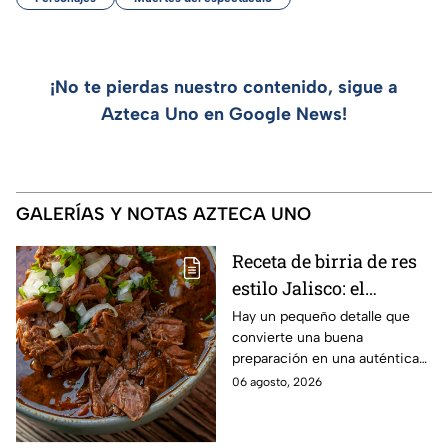
¡No te pierdas nuestro contenido, sigue a
Azteca Uno en Google News!
GALERÍAS Y NOTAS AZTECA UNO
Receta de birria de res
estilo Jalisco: el
ingrediente que hace la
Hay un pequeño detalle que
convierte una buena
diferencia y que NO te
preparación en una auténtica
puede faltar
birria estilo Jalisco, ideal para
06 agosto, 2026
compartir en familia y disfrutar
en forma de caldo, tacos de
birria o una irresistible