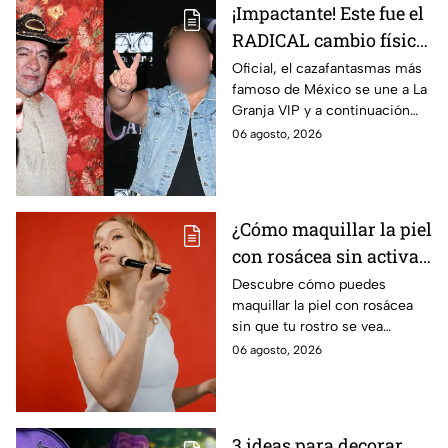
¡Impactante! Este fue el
RADICAL cambio físico
de Carlos Trejo, el
Oficial, el cazafantasmas más
famoso de México se une a La
primer granjero de La
Granja VIP y a continuación
Granja VIP Segunda
repasamos el antes y después
06 agosto, 2026
Temporada, a través de
de su cambio físico a lo largo
los años
de su carrera.
¿Cómo maquillar la piel
con rosácea sin activar
brotes ni irritar el
Descubre cómo puedes
maquillar la piel con rosácea
rostro?
sin que tu rostro se vea
maltratado, son productos que
06 agosto, 2026
respetan la sensibilidad y no te
van a irritar
3 ideas para decorar