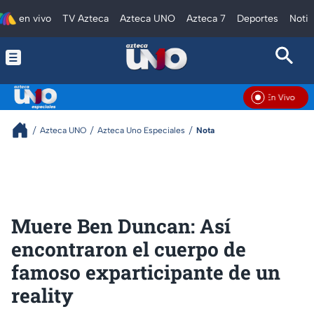
en vivo
TV Azteca
Azteca UNO
Azteca 7
Deportes
Notic
En Vivo
Azteca UNO
Azteca Uno Especiales
Nota
Muere Ben Duncan: Así
encontraron el cuerpo de
famoso exparticipante de un
reality