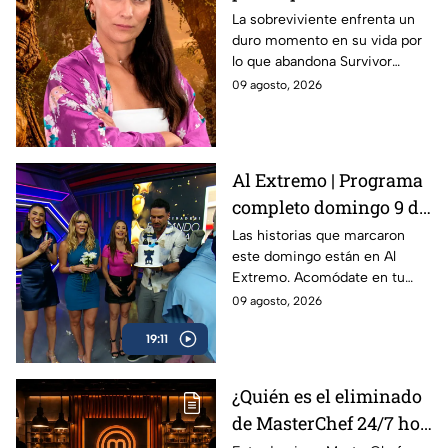
que dejar Survivor
La sobreviviente enfrenta un
duro momento en su vida por
México La Reliquia en
lo que abandona Survivor
Llamas
México La Reliquia en Llamas.
09 agosto, 2026
Al Extremo | Programa
completo domingo 9 de
agosto 2026
Las historias que marcaron
este domingo están en Al
Extremo. Acomódate en tu
lugar favorito y disfruta de los
09 agosto, 2026
reportajes más intensos de la
19:11
televisión.
¿Quién es el eliminado
de MasterChef 24/7 hoy