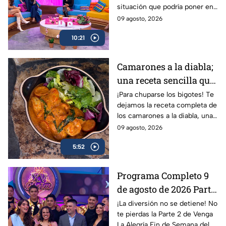
situación que podría poner en
juego la amistad, un fuerte
09 agosto, 2026
debate se ha realizado sobre el
10:21
tema
Camarones a la diabla;
una receta sencilla que
puedes hacer en casa
¡Para chuparse los bigotes! Te
dejamos la receta completa de
para toda la familia
los camarones a la diabla, una
preparación sencilla para
09 agosto, 2026
comer algo diferente y sabroso
5:52
en tu casa
Programa Completo 9
de agosto de 2026 Parte
2 | Venga La Alegría Fin
¡La diversión no se detiene! No
te pierdas la Parte 2 de Venga
De Semana
La Alegría Fin de Semana del 9