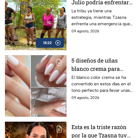
Julio podría enfrentar
a Abel en el Juego de
La tribu ya tiene una
estrategia, mientras Tzasna
Extinción
enfrenta una emergencia que
obliga a evacuar su refugio.
09 agosto, 2026
18:22
5 diseños de uñas
blanco crema para
lucir en verano y darle
El blanco color crema se ha
convertido en estos días en el
a tus manos un toque
tono perfecto para llevar unas
sofisticado, elegante y
manos impecables, delicadas y
09 agosto, 2026
luminoso
elegantes durante los días más
cálidos.
Esta es la triste razón
por la que Tzasna tuvo