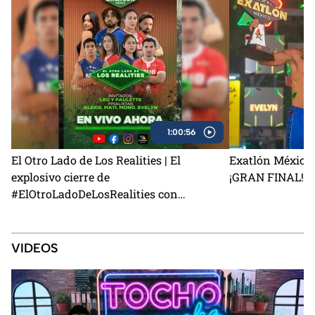
1:00:56
El Otro Lado de Los Realities | El
Exatlón México 
explosivo cierre de
¡GRAN FINAL!
#ElOtroLadoDeLosRealities con
finalistas de Exatlón México
VIDEOS