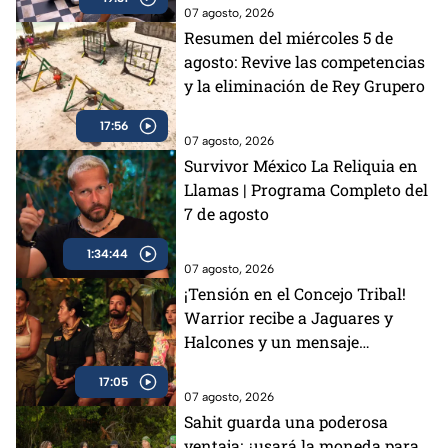
desafíos del día
07 agosto, 2026
Resumen del miércoles 5 de
agosto: Revive las competencias
y la eliminación de Rey Grupero
17:56
07 agosto, 2026
Survivor México La Reliquia en
Llamas | Programa Completo del
7 de agosto
1:34:44
07 agosto, 2026
¡Tensión en el Concejo Tribal!
Warrior recibe a Jaguares y
Halcones y un mensaje
conmueve a todos
17:05
07 agosto, 2026
Sahit guarda una poderosa
ventaja: ¿usará la moneda para