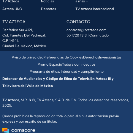
TV Azteca
Noticias
a más +
Azteca UNO
Deportes
TV Azteca Internacional
TV AZTECA
CONTACTO
Periférico Sur 4121,
contacto@tvazteca.com
Col. Fuentes Del Pedregal,
55 1720 1313
| Conmutador
C.P. 14141,
Ciudad De México, México.
Aviso de privacidad
Preferencias de Cookies
Derechos
Inversionistas
Promo Espacio
Trabaja con nosotros
Programa de ética, integridad y cumplimiento
Defensor de Audiencias y Código de Ética de Televisión Azteca III y
Televisora del Valle de México
TV Azteca, M.R. & ©, TV Azteca, S.A.B. de C.V. Todos los derechos reservados,
2025.
Queda prohibida la reproducción total o parcial sin la autorización previa,
expresa y por escrito de su titular.