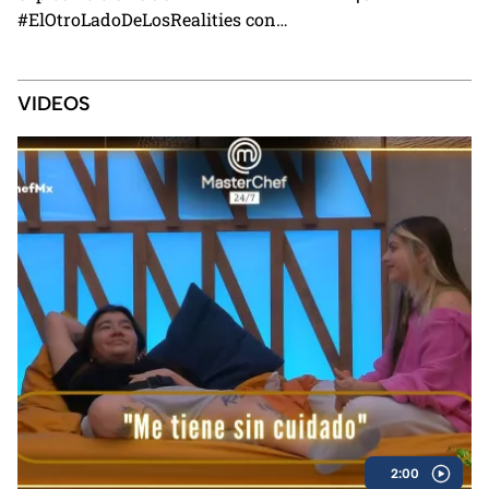
#ElOtroLadoDeLosRealities con
finalistas de Exatlón México
VIDEOS
2:00