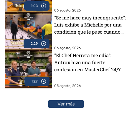
24/7 (VIDEO)
1:03
06 agosto, 2026
"Se me hace muy incongruente":
Luis exhibe a Michelle por una
condición que le puso cuando
tenía el Pin Negro (VIDEO)
2:29
06 agosto, 2026
"El Chef Herrera me odia":
Antrax hizo una fuerte
confesión en MasterChef 24/7
(VIDEO)
1:27
05 agosto, 2026
Ver más