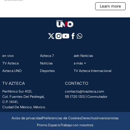
en vivo
Azteca 7
adn Noticias
TV Azteca
Noticias
a más +
Azteca UNO
Deportes
TV Azteca Internacional
TV AZTECA
CONTACTO
Periférico Sur 4121,
contacto@tvazteca.com
Col. Fuentes Del Pedregal,
55 1720 1313
| Conmutador
C.P. 14141,
Ciudad De México, México.
Aviso de privacidad
Preferencias de Cookies
Derechos
Inversionistas
Promo Espacio
Trabaja con nosotros