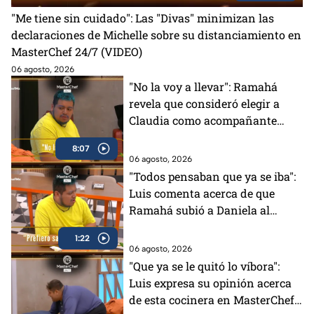
"Me tiene sin cuidado": Las "Divas" minimizan las
declaraciones de Michelle sobre su distanciamiento en
MasterChef 24/7 (VIDEO)
06 agosto, 2026
"No la voy a llevar": Ramahá
revela que consideró elegir a
Claudia como acompañante
para su salida del Mundo
8:07
MasterChef (VIDEO)
06 agosto, 2026
"Todos pensaban que ya se iba":
Luis comenta acerca de que
Ramahá subió a Daniela al
balcón en MasterChef 24/7
1:22
06 agosto, 2026
"Que ya se le quitó lo víbora":
Luis expresa su opinión acerca
de esta cocinera en MasterChef