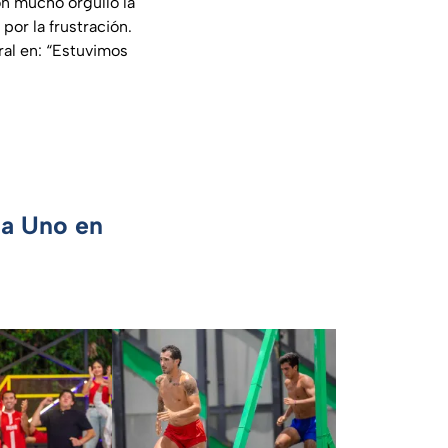
on mucho orgullo la
por la frustración.
al en:
“Estuvimos
ca Uno en