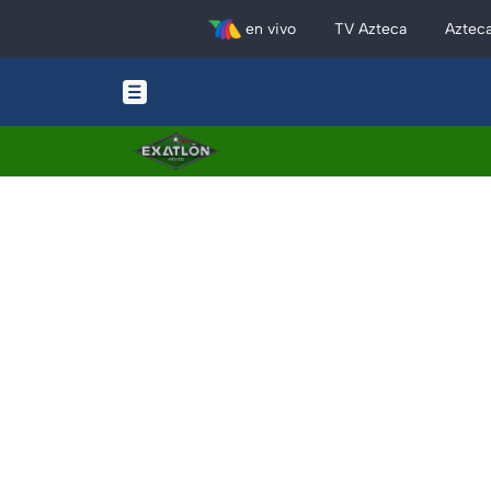
en vivo
TV Azteca
Aztec