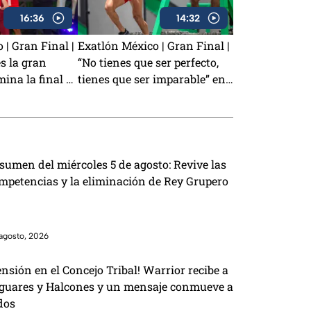
16:36
14:32
 | Gran Final |
Exatlón México | Gran Final |
s la gran
“No tienes que ser perfecto,
na la final y
tienes que ser imparable” en
tlón México
la gran final
sumen del miércoles 5 de agosto: Revive las
mpetencias y la eliminación de Rey Grupero
agosto, 2026
ensión en el Concejo Tribal! Warrior recibe a
guares y Halcones y un mensaje conmueve a
dos