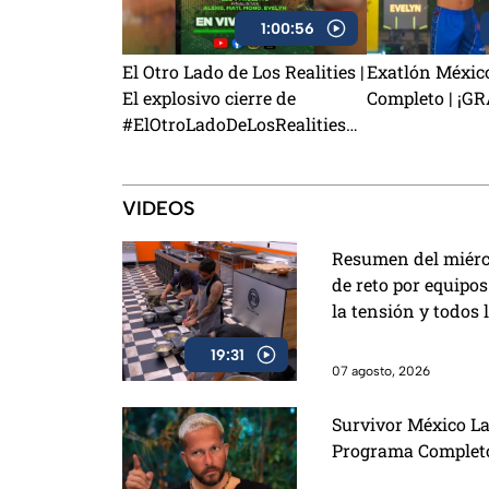
1:00:56
El Otro Lado de Los Realities |
Exatlón Méxic
El explosivo cierre de
Completo | ¡G
#ElOtroLadoDeLosRealities
con finalistas de Exatlón
México
VIDEOS
Resumen del miérco
de reto por equipo
la tensión y todos 
19:31
07 agosto, 2026
Survivor México La
Programa Completo