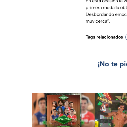
En esta ocasión la v
primera medalla obte
Desbordando emocio
muy cerca”
.
Tags relacionados
¡No te p