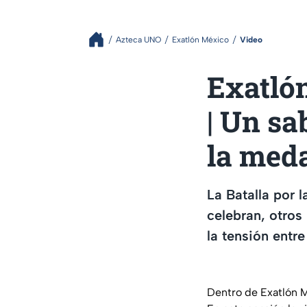
Azteca UNO
Exatlón México
Video
Exatló
| Un sa
la meda
La Batalla por 
celebran, otros
la tensión entr
Dentro de Exatlón Mé