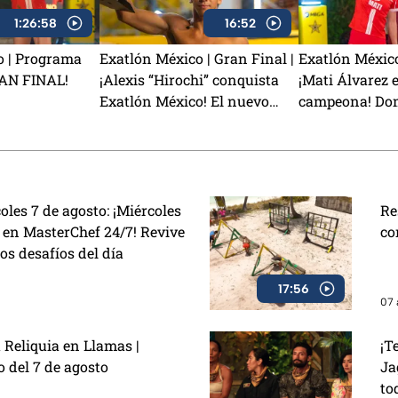
1:26:58
16:52
o | Programa
Exatlón México | Gran Final |
Exatlón México
RAN FINAL!
¡Alexis “Hirochi” conquista
¡Mati Álvarez e
Exatlón México! El nuevo
campeona! Domi
campeón de la Novena
conquista Exa
Temporada
les 7 de agosto: ¡Miércoles
Re
s en MasterChef 24/7! Revive
co
los desafíos del día
17:56
07 
 Reliquia en Llamas |
¡T
 del 7 de agosto
Ja
to