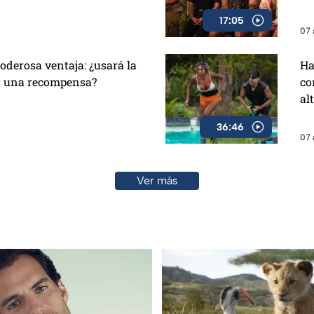
17:05
07 
oderosa ventaja: ¿usará la
Ha
r una recompensa?
co
al
36:46
07 
Ver más