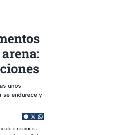
mentos
 arena:
ociones
ras unos
a se endurece y
leno de emociones.