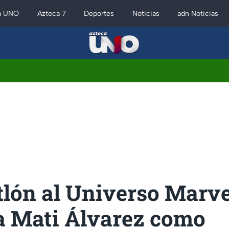
a UNO
Azteca 7
Deportes
Noticias
adn Noticias
lón al Universo Marvel
ía Mati Álvarez como