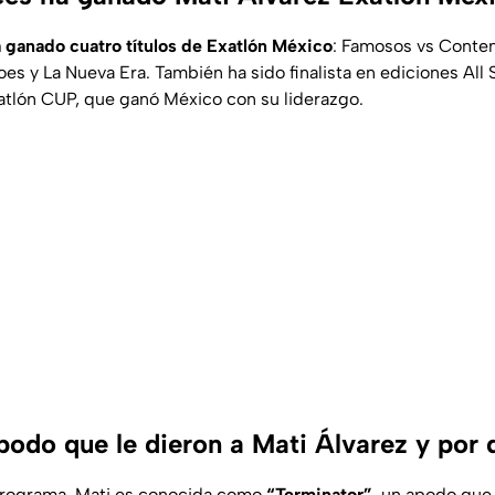
 ganado cuatro títulos de Exatlón México
: Famosos vs Conten
es y La Nueva Era. También ha sido finalista en ediciones All 
tlón CUP, que ganó México con su liderazgo.
podo que le dieron a Mati Álvarez y por
 programa, Mati es conocida como
“Terminator”
, un apodo que