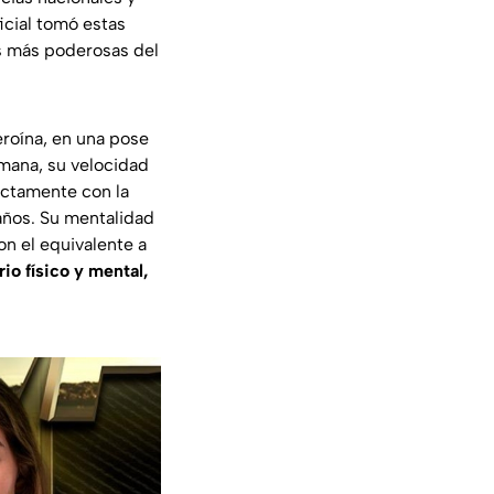
icial tomó estas
as más poderosas del
eroína, en una pose
mana, su velocidad
ectamente con la
 años. Su mentalidad
n el equivalente a
rio físico y mental,