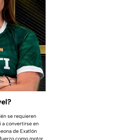
vel?
ién se requieren
 a convertirse en
mpeona de Exatlón
 esfuerzo como motor