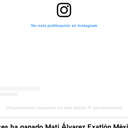
Ver esta publicación en Instagram
Una publicación compartida por Mati Álvarez 🌀 (@matialvarezs)
es ha ganado Mati Álvarez Exatlón Méx