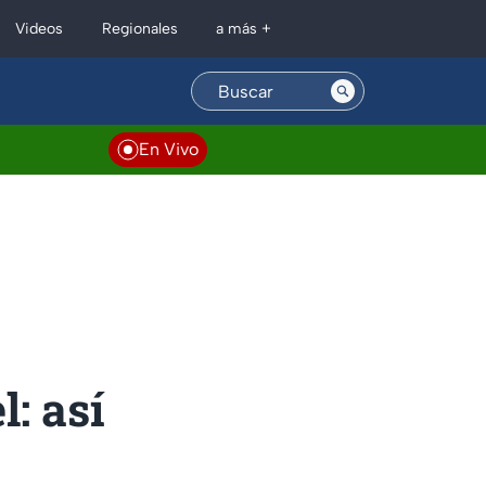
Regionales
Videos
a más +
En Vivo
: así