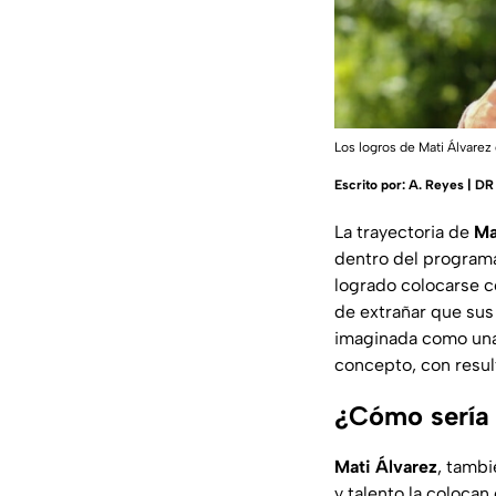
Los logros de Mati Álvarez
Escrito por:
A. Reyes | DR
La trayectoria de
Ma
dentro del program
logrado colocarse c
de extrañar que sus 
imaginada como una 
concepto, con resu
¿Cómo sería 
Mati Álvarez
, tambi
y talento la coloca