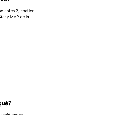
dientes 3, Exatlón
Star y MVP de la
 qué?
 nació por su