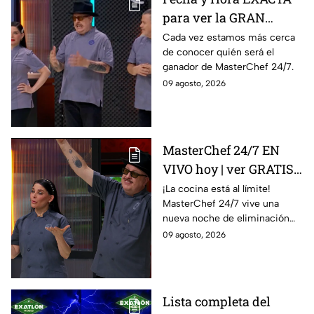
para ver la GRAN
FINAL de MasterChef
Cada vez estamos más cerca
de conocer quién será el
24/7
ganador de MasterChef 24/7.
09 agosto, 2026
MasterChef 24/7 EN
VIVO hoy | ver GRATIS
en línea la transmisión
¡La cocina está al límite!
MasterChef 24/7 vive una
del domingo de
nueva noche de eliminación
ELIMINACIÓN del 09 de
donde un cocinero tendrá que
09 agosto, 2026
agosto de la edición
despedirse de la competencia.
2026, a través de TV
Azteca UNO; resultado
online, gratis y por
Lista completa del