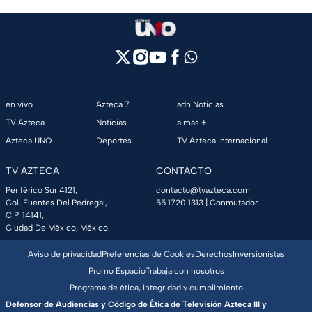
en vivo
Azteca 7
adn Noticias
TV Azteca
Noticias
a más +
Azteca UNO
Deportes
TV Azteca Internacional
TV AZTECA
CONTACTO
Periférico Sur 4121,
contacto@tvazteca.com
Col. Fuentes Del Pedregal,
55 1720 1313
| Conmutador
C.P. 14141,
Ciudad De México, México.
Aviso de privacidad
Preferencias de Cookies
Derechos
Inversionistas
Promo Espacio
Trabaja con nosotros
Programa de ética, integridad y cumplimiento
Defensor de Audiencias y Código de Ética de Televisión Azteca III y