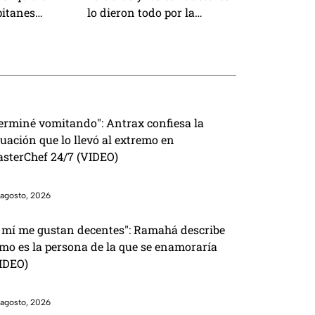
pitanes
lo dieron todo por la
 equipos y Rey
victoria
la de su salida
erminé vomitando": Antrax confiesa la
tuación que lo llevó al extremo en
sterChef 24/7 (VIDEO)
agosto, 2026
 mí me gustan decentes": Ramahá describe
mo es la persona de la que se enamoraría
IDEO)
agosto, 2026