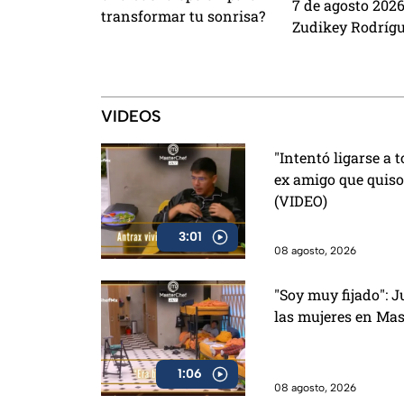
7 de agosto 2026
transformar tu sonrisa?
Zudikey Rodrígu
Araujo regresan
México, el perri
visita y la emoc
Palabras
VIDEOS
"Intentó ligarse a 
ex amigo que quiso
(VIDEO)
3:01
08 agosto, 2026
"Soy muy fijado": J
las mujeres en Mas
1:06
08 agosto, 2026