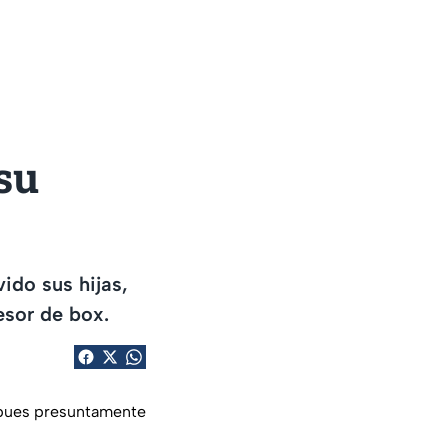
su
vido sus hijas,
esor de box.
s, pues presuntamente