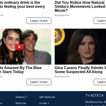
TV AZTECA
Azteca 7
adn Noticias
Periférico Sur 41
ca
Noticias
a más +