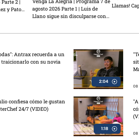
Venga La Alegría | Programa 7 de
 Parte 2 |
Llamas! Ca
agosto 2026 Parte 1 | Luis de
ez y Pato
CAMBIAN de
Llano sigue sin disculparse con
 a Exatlón
Grupero hab
Sasha Sokol, Arturo Carmona
to Lauro nos
habla de su hija Melenie y
ión del Sin
preparamos unas ricas alitas BBQ
con café
todas": Antrax recuerda a un
"T
 traicionarlo con su novia
si
Ma
2:04
08 
ulio confiesa cómo le gustan
"A
terChef 24/7 (VIDEO)
có
(V
1:18
08 