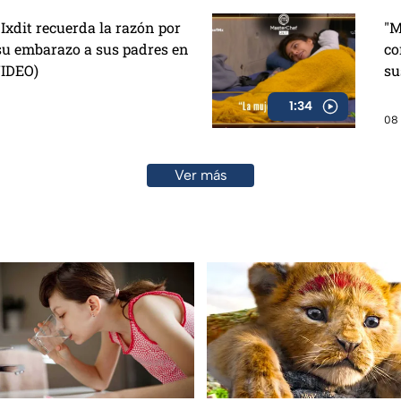
 Ixdit recuerda la razón por
"M
 su embarazo a sus padres en
co
VIDEO)
su
1:34
08 
Ver más