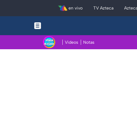
en vivo
TV Azteca
Aztec
Videos
Notas