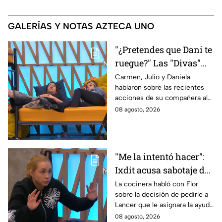
GALERÍAS Y NOTAS AZTECA UNO
"¿Pretendes que Dani te
ruegue?" Las "Divas"
lamentan el
Carmen, Julio y Daniela
hablaron sobre las recientes
comportamiento de
acciones de su compañera al
Michelle en MasterChef
interior del Mundo MasterChef
08 agosto, 2026
24/7
"Me la intentó hacer":
Ixdit acusa sabotaje de
Ramahá en la pasada
La cocinera habló con Flor
sobre la decisión de pedirle a
gala de salvación de
Lancer que le asignara la ayuda
MasterChef 24/7
de Ramahá y no la de Daniela
08 agosto, 2026