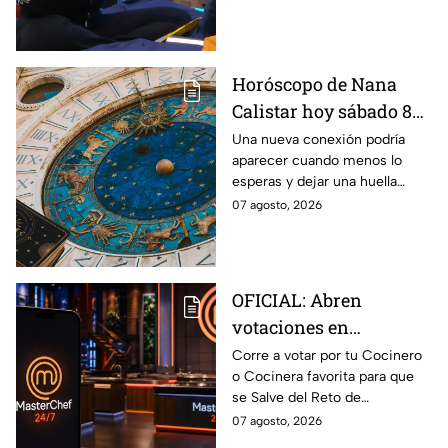
Horóscopo de Nana
Calistar hoy sábado 8
de agosto del 2026 para
Una nueva conexión podría
aparecer cuando menos lo
cada signo; una
esperas y dejar una huella
conexión inesperada
importante.
07 agosto, 2026
podría transformar tus
próximos días
OFICIAL: Abren
votaciones en
MasterChef 24/7 para
Corre a votar por tu Cocinero
o Cocinera favorita para que
que salves a un
se Salve del Reto de
Cocinero del Reto de
Eliminación de MasterChef
07 agosto, 2026
Eliminación de este
24/7 de este próximo