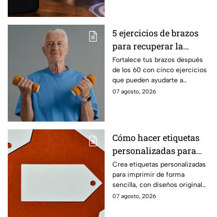
domingo
domingo.
5 ejercicios de brazos
para recuperar la
fuerza después de los
Fortalece tus brazos después
de los 60 con cinco ejercicios
60
que pueden ayudarte a
recuperar fuerza, movilidad y
07 agosto, 2026
seguridad en los movimientos
cotidianos.
Cómo hacer etiquetas
personalizadas para
imprimir
Crea etiquetas personalizadas
para imprimir de forma
sencilla, con diseños originales
y detalles adaptados a tus
07 agosto, 2026
gustos, eventos o proyectos.