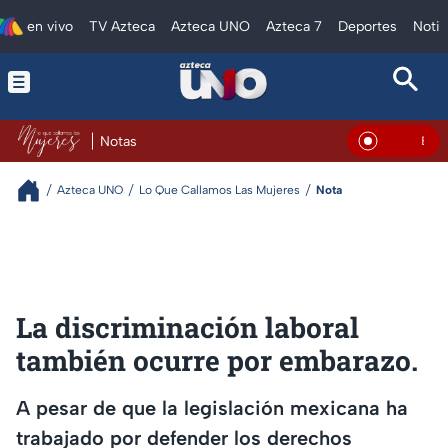
en vivo
TV Azteca
Azteca UNO
Azteca 7
Deportes
Notic
Notas
En Vivo
Azteca UNO
Lo Que Callamos Las Mujeres
Nota
La discriminación laboral
también ocurre por embarazo.
A pesar de que la legislación mexicana ha
trabajado por defender los derechos