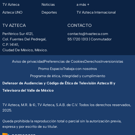
TV Azteca
Noticias
a más +
Azteca UNO
Deportes
TV Azteca Internacional
TV AZTECA
CONTACTO
Periférico Sur 4121,
contacto@tvazteca.com
Col. Fuentes Del Pedregal,
55 1720 1313
| Conmutador
C.P. 14141,
Ciudad De México, México.
Aviso de privacidad
Preferencias de Cookies
Derechos
Inversionistas
Promo Espacio
Trabaja con nosotros
Programa de ética, integridad y cumplimiento
Defensor de Audiencias y Código de Ética de Televisión Azteca III y
Televisora del Valle de México
TV Azteca, M.R. & ©, TV Azteca, S.A.B. de C.V. Todos los derechos reservados,
2025.
Queda prohibida la reproducción total o parcial sin la autorización previa,
expresa y por escrito de su titular.