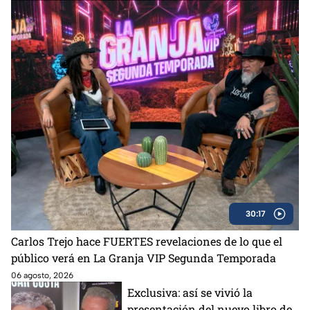
30:17
Carlos Trejo hace FUERTES revelaciones de lo que el
público verá en La Granja VIP Segunda Temporada
06 agosto, 2026
Exclusiva: así se vivió la
presentación del nuevo libro de