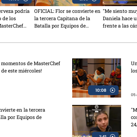
erveza podría
OFICIAL: Flor se convierte en
"Me siento muy
o de los
la tercera Capitana de la
Daniela hace 
MasterChef
Batalla por Equipos de
frente a las c
MasterChef 24/7
MasterChef 24
es momentos de MasterChef
Un
 de este miércoles!
lo
10:08
05 
nvierte en la tercera
"M
lla por Equipos de
co
24
1:41