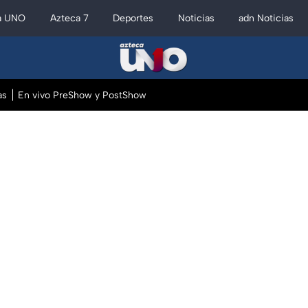
a UNO
Azteca 7
Deportes
Noticias
adn Noticias
as
En vivo PreShow y PostShow