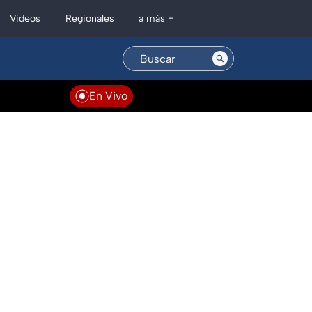
Regionales
Videos
a más +
En Vivo