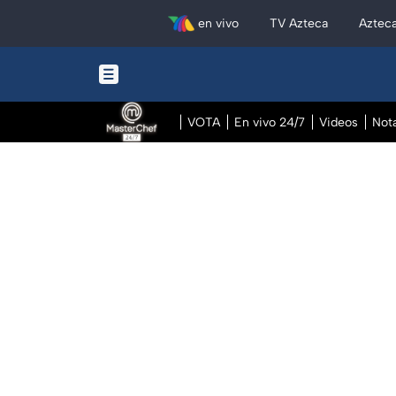
en vivo
TV Azteca
Aztec
VOTA
En vivo 24/7
Videos
Not