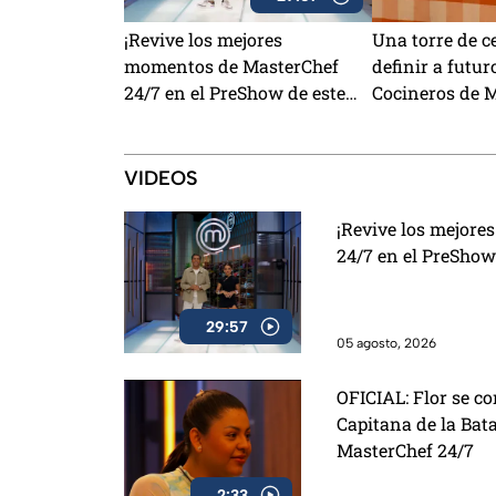
¡Revive los mejores
Una torre de c
momentos de MasterChef
definir a futur
24/7 en el PreShow de este
Cocineros de 
miércoles!
24/7
VIDEOS
¡Revive los mejor
24/7 en el PreShow
29:57
05 agosto, 2026
OFICIAL: Flor se co
Capitana de la Bata
MasterChef 24/7
2:33