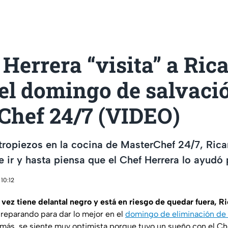
 Herrera “visita” a Ric
el domingo de salvaci
Chef 24/7 (VIDEO)
tropiezos en la cocina de MasterChef 24/7, Rica
e ir y hasta piensa que el Chef Herrera lo ayudó 
10:12
 vez tiene delantal negro y está en riesgo de quedar fuera, Ri
preparando para dar lo mejor en el
domingo de eliminación de
emás, se siente muy optimista porque tuvo un sueño con el Ch