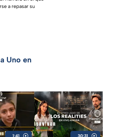
rse a repasar su
ca Uno en
1:41
30:31