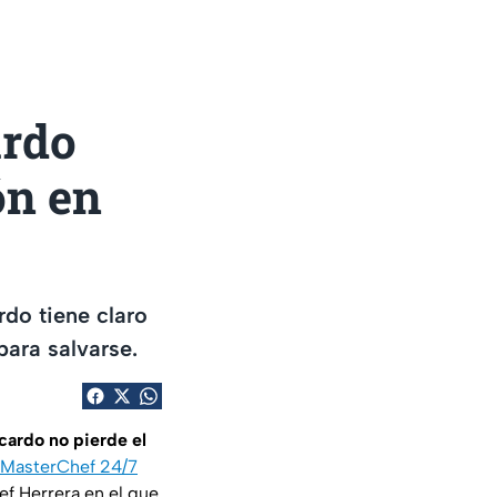
ardo
ón en
rdo tiene claro
para salvarse.
cardo no pierde el
 MasterChef 24/7
ef Herrera en el que