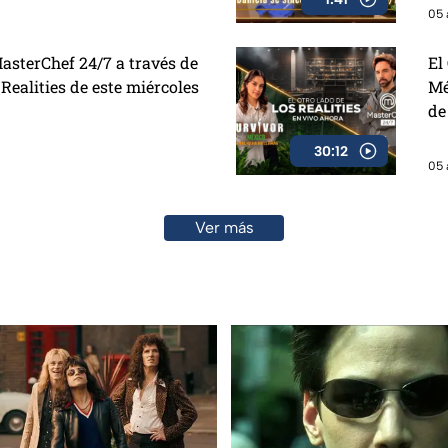
05 
MasterChef 24/7 a través de
El
 Realities de este miércoles
Mé
de
30:12
05 
Ver más