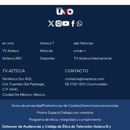
en vivo
Azteca 7
adn Noticias
TV Azteca
Noticias
a más +
Azteca UNO
Deportes
TV Azteca Internacional
TV AZTECA
CONTACTO
Periférico Sur 4121,
contacto@tvazteca.com
Col. Fuentes Del Pedregal,
55 1720 1313
| Conmutador
C.P. 14141,
Ciudad De México, México.
Aviso de privacidad
Preferencias de Cookies
Derechos
Inversionistas
Promo Espacio
Trabaja con nosotros
Programa de ética, integridad y cumplimiento
Defensor de Audiencias y Código de Ética de Televisión Azteca III y