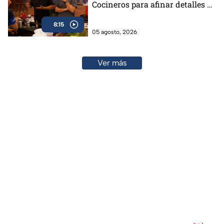
Cocineros para afinar detalles de
la Batalla por Equipos de
8:15
MasterChef 24/7
05 agosto, 2026
Ver más