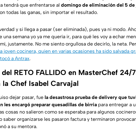
ra tendrá que enfrentarse al
domingo de eliminación del 5 de 
n todas las ganas, sin importar el resultado.
verdad y si llega a pasar (ser eliminada), pues ya ni modo. Aho
una semana yo ya me quería ir, para qué les voy a echar ment
í, justamente. No me siento orgullosa de decirlo, la neta. Per
la joven cocinera, quien en varias ocasiones ha sido salvada gr
 tocó a Antrax
.
a del RETO FALLIDO en MasterChef 24/7
 la Chef Isabel Carvajal
iso dejar pasar, fue
la desastrosa prueba de delivery que tuv
en les encargó preparar quesadillas de birria
para entregar a u
s cosas no salieron como se esperaba para algunos cocineros
o saber organizarse les pasaron factura y terminaron provoca
onó a su mentora.