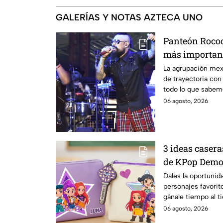
GALERÍAS Y NOTAS AZTECA UNO
Panteón Rococ
más important
sus 30 años: f
La agrupación me
de trayectoria con
todo lo que sabem
06 agosto, 2026
3 ideas casera
de KPop Demon
niños regrese
Dales la oportunid
personajes favorit
gánale tiempo al 
06 agosto, 2026