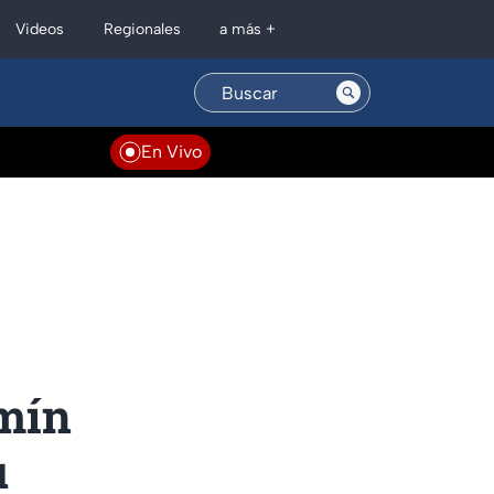
Regionales
Videos
a más +
En Vivo
zmín
u