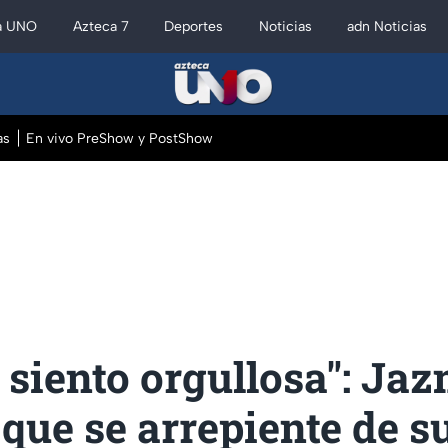
a UNO
Azteca 7
Deportes
Noticias
adn Noticias
as
En vivo PreShow y PostShow
siento orgullosa": Ja
que se arrepiente de s