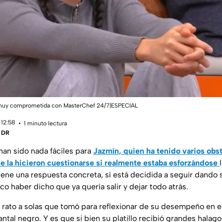
 muy comprometida con MasterChef 24/7|ESPECIAL
 12:58
1 minuto lectura
| DR
han sido nada fáciles para
Jazmín, quien ha tenido varios obs
 la hicieron cuestionarse si realmente estaba esforzándose
iene una respuesta concreta, sí está decidida a seguir dando 
o haber dicho que ya quería salir y dejar todo atrás.
n rato a solas que tomó para reflexionar de su desempeño en 
antal negro. Y es que si bien su platillo recibió grandes halago