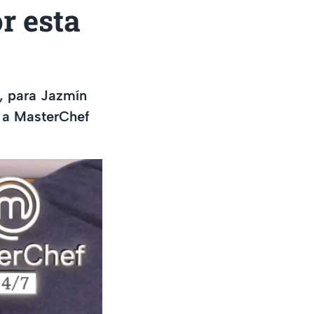
r esta
, para Jazmín
r a MasterChef