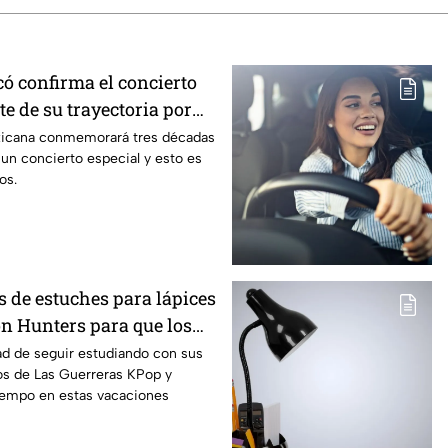
ó confirma el concierto
e de su trayectoria por
echa, lugar y costo
xicana conmemorará tres décadas
 un concierto especial y esto es
os.
s de estuches para lápices
 Hunters para que los
n a clases con entusiasmo
ad de seguir estudiando con sus
os de Las Guerreras KPop y
tiempo en estas vacaciones