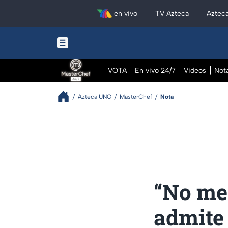
en vivo
TV Azteca
Aztec
VOTA
En vivo 24/7
Videos
Not
Azteca UNO
MasterChef
Nota
“No me 
admite 