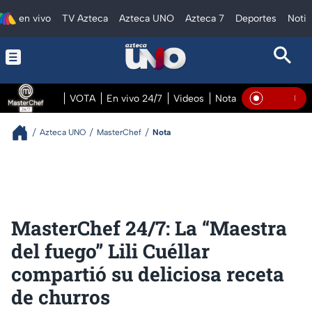
en vivo
TV Azteca
Azteca UNO
Azteca 7
Deportes
Notic
VOTA
En vivo 24/7
Videos
Notas
En vivo Pre
En Vivo
Azteca UNO
MasterChef
Nota
MasterChef 24/7: La “Maestra
del fuego” Lili Cuéllar
compartió su deliciosa receta
de churros