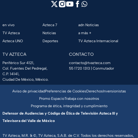
en vivo
Azteca 7
adn Noticias
TV Azteca
Noticias
a más +
Azteca UNO
Deportes
TV Azteca Internacional
TV AZTECA
CONTACTO
Periférico Sur 4121,
contacto@tvazteca.com
Col. Fuentes Del Pedregal,
55 1720 1313
| Conmutador
C.P. 14141,
Ciudad De México, México.
Aviso de privacidad
Preferencias de Cookies
Derechos
Inversionistas
Promo Espacio
Trabaja con nosotros
Programa de ética, integridad y cumplimiento
Defensor de Audiencias y Código de Ética de Televisión Azteca III y
Televisora del Valle de México
TV Azteca, M.R. & ©, TV Azteca, S.A.B. de C.V. Todos los derechos reservados,