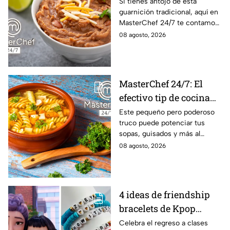
frijoles puercos estilo
Si tienes antojo de esta
guarnición tradicional, aquí en
Sonora?
MasterChef 24/7 te contamos
la receta.
08 agosto, 2026
MasterChef 24/7: El
efectivo tip de cocina
de las abuelas para
Este pequeño pero poderoso
truco puede potenciar tus
darle sabor extra al
sopas, guisados y más al
caldillo
máximo.
08 agosto, 2026
4 ideas de friendship
bracelets de Kpop
Demon Hunters para
Celebra el regreso a clases