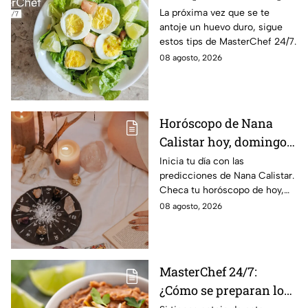
momento está listo un
La próxima vez que se te
antoje un huevo duro, sigue
huevo cocido
estos tips de MasterChef 24/7.
08 agosto, 2026
Horóscopo de Nana
Calistar hoy, domingo 9
de agosto: estos signos
Inicia tu día con las
predicciones de Nana Calistar.
tendrán ingresos extra
Checa tu horóscopo de hoy,
domingo 9 de agosto, y
08 agosto, 2026
conoce el mensaje de los
astros para los 12 signos.
MasterChef 24/7:
¿Cómo se preparan los