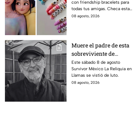
con friendship bracelets para
intercambiar con tus
todas tus amigas. Checa estas
mejores amigas este
4 ideas inspiradas en Kpop
08 agosto, 2026
regreso a clases
Demon Hunters que seguro les
encantará.
Muere el padre de esta
sobreviviente de
Survivor México La
Este sábado 8 de agosto
Survivor México La Reliquia en
Reliquia en Llamas
Llamas se vistió de luto.
08 agosto, 2026