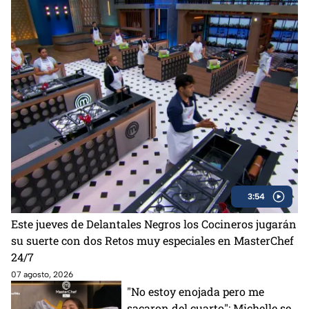
3:54
Este jueves de Delantales Negros los Cocineros jugarán
su suerte con dos Retos muy especiales en MasterChef
24/7
07 agosto, 2026
"No estoy enojada pero me
sacaron del cuarto": Michelle se