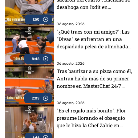
desahoga con Ixdit en
MasterChef 24/7 (VIDEO)
1:50
06 agosto, 2026
"¿Qué traes con mi amigo?": Las
"Divas" se enfrentan en una
despiadada pelea de almohadas
en MasterChef 24/7 (VIDEO)
8:48
06 agosto, 2026
Tras bautizar a su pizza como él,
Antrax habla más de su primer
nombre en MasterChef 24/7
(VIDEO)
2:03
06 agosto, 2026
"Es el regalo más bonito": Flor
presume llorando el obsequio
que le hizo la Chef Zahie en
MasterChef 24/7 (VIDEO)
1:46