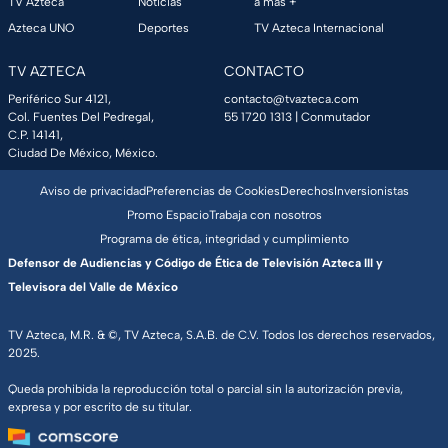
TV Azteca
Noticias
a más +
Azteca UNO
Deportes
TV Azteca Internacional
TV AZTECA
CONTACTO
Periférico Sur 4121,
contacto@tvazteca.com
Col. Fuentes Del Pedregal,
55 1720 1313
| Conmutador
C.P. 14141,
Ciudad De México, México.
Aviso de privacidad
Preferencias de Cookies
Derechos
Inversionistas
Promo Espacio
Trabaja con nosotros
Programa de ética, integridad y cumplimiento
Defensor de Audiencias y Código de Ética de Televisión Azteca III y
Televisora del Valle de México
TV Azteca, M.R. & ©, TV Azteca, S.A.B. de C.V. Todos los derechos reservados,
2025.
Queda prohibida la reproducción total o parcial sin la autorización previa,
expresa y por escrito de su titular.