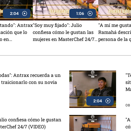
2:04
1:06
tando": Antrax
"Soy muy fijado": Julio
"A mí me gusta
uación que lo
confiesa cómo le gustan las
Ramahá descri
mo en
mujeres en MasterChef 24/7
persona de la 
/7 (VIDEO)
(VIDEO)
enamoraría (V
todas": Antrax recuerda a un
"T
 traicionarlo con su novia
si
Ma
2:04
08 
ulio confiesa cómo le gustan
"A
terChef 24/7 (VIDEO)
có