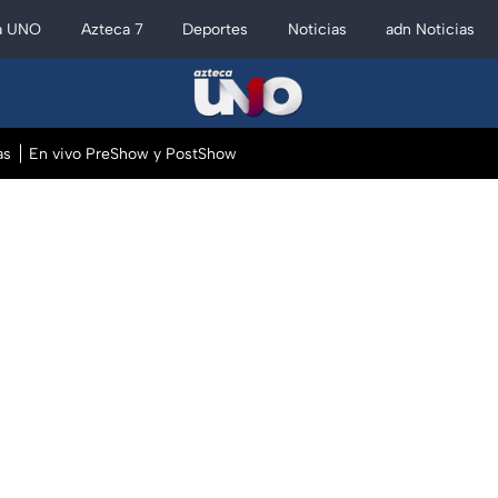
a UNO
Azteca 7
Deportes
Noticias
adn Noticias
as
En vivo PreShow y PostShow