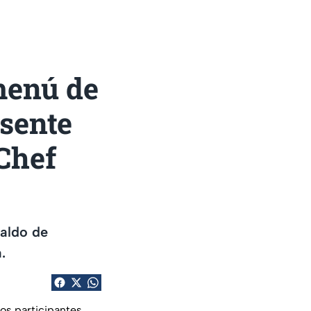
menú de
sente
Chef
caldo de
.
los participantes