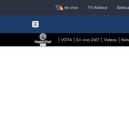
en vivo
TV Azteca
Aztec
VOTA
En vivo 24/7
Videos
Not