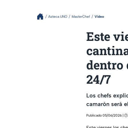
Azteca UNO
MasterChef
Video
Este vi
cantin
dentro 
24/7
Los chefs expli
camarón será el
Publicado 05/06/2026 | 🕑
Este viernes los che