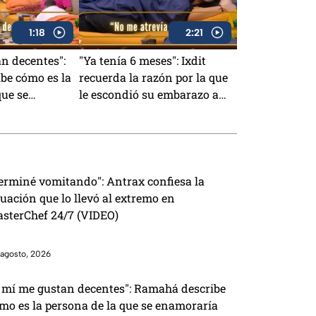
1:18
2:21
n decentes":
"Ya tenía 6 meses": Ixdit
be cómo es la
recuerda la razón por la que
que se
le escondió su embarazo a
IDEO)
sus padres en MasterChef
24/7 (VIDEO)
erminé vomitando": Antrax confiesa la
tuación que lo llevó al extremo en
sterChef 24/7 (VIDEO)
agosto, 2026
 mí me gustan decentes": Ramahá describe
mo es la persona de la que se enamoraría