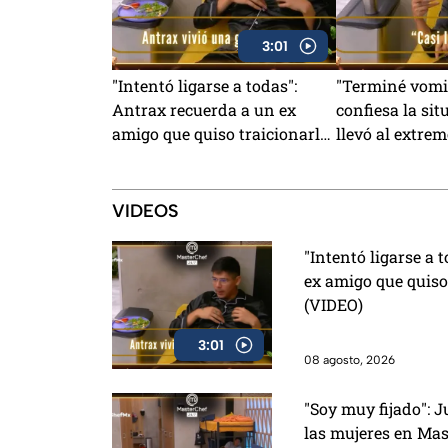
3:01
"Intentó ligarse a todas":
"Terminé vomi
Antrax recuerda a un ex
confiesa la sit
amigo que quiso traicionarlo
llevó al extre
con su novia (VIDEO)
MasterChef 24
VIDEOS
"Intentó ligarse a 
ex amigo que quiso
(VIDEO)
3:01
08 agosto, 2026
"Soy muy fijado": J
las mujeres en Mas