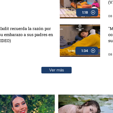
(V
1:18
08 
 Ixdit recuerda la razón por
"M
 su embarazo a sus padres en
co
VIDEO)
su
1:34
08 
Ver más