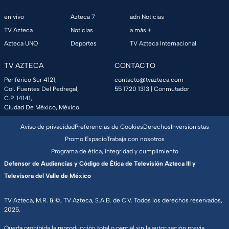
en vivo
Azteca 7
adn Noticias
TV Azteca
Noticias
a más +
Azteca UNO
Deportes
TV Azteca Internacional
TV AZTECA
CONTACTO
Periférico Sur 4121,
contacto@tvazteca.com
Col. Fuentes Del Pedregal,
55 1720 1313
| Conmutador
C.P. 14141,
Ciudad De México, México.
Aviso de privacidad
Preferencias de Cookies
Derechos
Inversionistas
Promo Espacio
Trabaja con nosotros
Programa de ética, integridad y cumplimiento
Defensor de Audiencias y Código de Ética de Televisión Azteca III y
Televisora del Valle de México
TV Azteca, M.R. & ©, TV Azteca, S.A.B. de C.V. Todos los derechos reservados,
2025.
Queda prohibida la reproducción total o parcial sin la autorización previa,