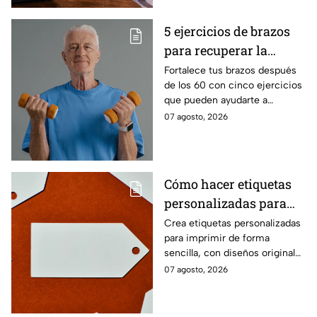
5 ejercicios de brazos
para recuperar la
fuerza después de los
Fortalece tus brazos después
de los 60 con cinco ejercicios
60
que pueden ayudarte a
recuperar fuerza, movilidad y
07 agosto, 2026
seguridad en los movimientos
cotidianos.
Cómo hacer etiquetas
personalizadas para
imprimir
Crea etiquetas personalizadas
para imprimir de forma
sencilla, con diseños originales
y detalles adaptados a tus
07 agosto, 2026
gustos, eventos o proyectos.