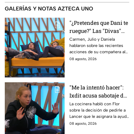
GALERÍAS Y NOTAS AZTECA UNO
"¿Pretendes que Dani te
ruegue?" Las "Divas"
lamentan el
Carmen, Julio y Daniela
hablaron sobre las recientes
comportamiento de
acciones de su compañera al
Michelle en MasterChef
interior del Mundo MasterChef
08 agosto, 2026
24/7
"Me la intentó hacer":
Ixdit acusa sabotaje de
Ramahá en la pasada
La cocinera habló con Flor
sobre la decisión de pedirle a
gala de salvación de
Lancer que le asignara la ayuda
MasterChef 24/7
de Ramahá y no la de Daniela
08 agosto, 2026