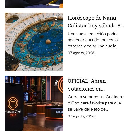
Horóscopo de Nana
Calistar hoy sábado 8
de agosto del 2026 para
Una nueva conexión podría
aparecer cuando menos lo
cada signo; una
esperas y dejar una huella
conexión inesperada
importante.
07 agosto, 2026
podría transformar tus
próximos días
OFICIAL: Abren
votaciones en
MasterChef 24/7 para
Corre a votar por tu Cocinero
o Cocinera favorita para que
que salves a un
se Salve del Reto de
Cocinero del Reto de
Eliminación de MasterChef
07 agosto, 2026
Eliminación de este
24/7 de este próximo
domingo
domingo.