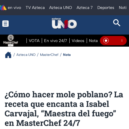
en vivo
TV Azteca
Azteca UNO
Azteca 7
Deportes
Notic
VOTA
En vivo 24/7
Videos
Notas
En vivo Pre
En Vivo
Azteca UNO
MasterChef
Nota
¿Cómo hacer mole poblano? La
receta que encanta a Isabel
Carvajal, “Maestra del fuego”
en MasterChef 24/7