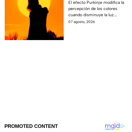
un eclipse
El efecto Purkinje modifica la
percepción de los colores
cuando disminuye la luz.
Conoce por qué el verde y el
07 agosto, 2026
rojo cobran protagonismo
durante un eclipse.