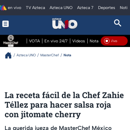
en vivo
TV Azteca
Azteca UNO
Azteca 7
Deportes
Notic
VOTA
En vivo 24/7
Videos
Notas
En vivo Pre
En Vivo
Azteca UNO
MasterChef
Nota
La receta fácil de la Chef Zahie
Téllez para hacer salsa roja
con jitomate cherry
La querida jueza de MasterChef México