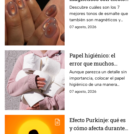
ojo de gato para lucir
Descubre cuáles son los 7
mejores tonos de esmalte que
manos elegantes
también son magnéticos y
sirven para realizar el efecto
07 agosto, 2026
ojo de gato y lucir una
manicura moderna
Papel higiénico: el
error que muchos
cometen al colocarlo
Aunque parezca un detalle sin
importancia, colocar el papel
higiénico de una manera
específica puede favorecer la
07 agosto, 2026
higiene y evitar algunos
inconvenientes.
Efecto Purkinje: qué es
y cómo afecta durante