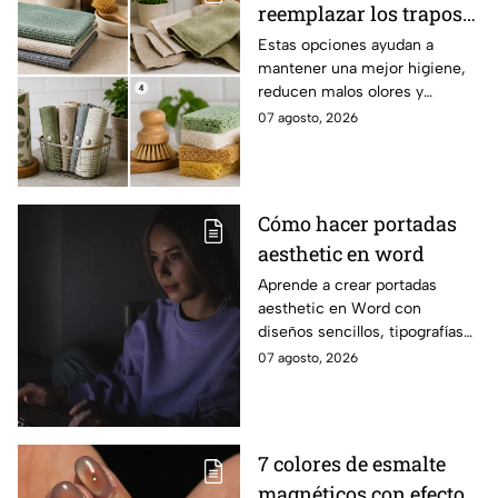
reemplazar los trapos
de cocina por opciones
Estas opciones ayudan a
mantener una mejor higiene,
más saludables,
reducen malos olores y
modernas y elegantes
aportan un toque moderno a la
07 agosto, 2026
cocina.
Cómo hacer portadas
aesthetic en word
Aprende a crear portadas
aesthetic en Word con
diseños sencillos, tipografías
bonitas y detalles visuales que
07 agosto, 2026
harán que tus trabajos luzcan
originales.
7 colores de esmalte
magnéticos con efecto