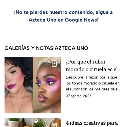
¡No te pierdas nuestro contenido, sigue a
Azteca Uno en Google News!
GALERÍAS Y NOTAS AZTECA UNO
¿Por qué el rubor
morado o ciruela es el
mejor secreto para
Descubre la razón por la que
los tonos morado o ciruela en
iluminar las pieles
el rubor son los mejores que
morenas?
puedes elegir si tienes la piel
07 agosto, 2026
morena y deseas iluminarla
4 ideas creativas para