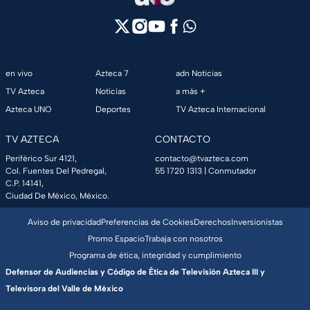
en vivo
Azteca 7
adn Noticias
TV Azteca
Noticias
a más +
Azteca UNO
Deportes
TV Azteca Internacional
TV AZTECA
CONTACTO
Periférico Sur 4121,
contacto@tvazteca.com
Col. Fuentes Del Pedregal,
55 1720 1313
| Conmutador
C.P. 14141,
Ciudad De México, México.
Aviso de privacidad
Preferencias de Cookies
Derechos
Inversionistas
Promo Espacio
Trabaja con nosotros
Programa de ética, integridad y cumplimiento
Defensor de Audiencias y Código de Ética de Televisión Azteca III y
Televisora del Valle de México