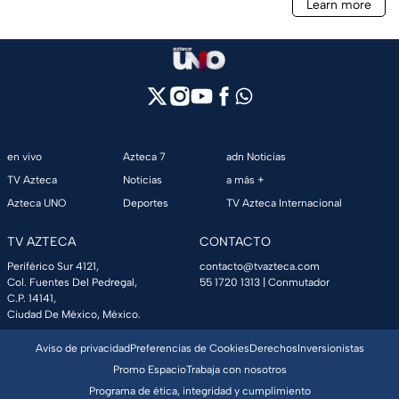
en vivo
Azteca 7
adn Noticias
TV Azteca
Noticias
a más +
Azteca UNO
Deportes
TV Azteca Internacional
TV AZTECA
CONTACTO
Periférico Sur 4121,
contacto@tvazteca.com
Col. Fuentes Del Pedregal,
55 1720 1313
| Conmutador
C.P. 14141,
Ciudad De México, México.
Aviso de privacidad
Preferencias de Cookies
Derechos
Inversionistas
Promo Espacio
Trabaja con nosotros
Programa de ética, integridad y cumplimiento