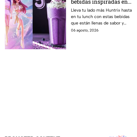
bebidas inspiradas en
las guerreras Huntrix
Lleva tu lado más Huntrix hasta
en tu lunch con estas bebidas
para llevar a la escuela
que están llenas de sabor y
este regreso a clases
frescura.
06 agosto, 2026
2026; son saludables y
deliciosas