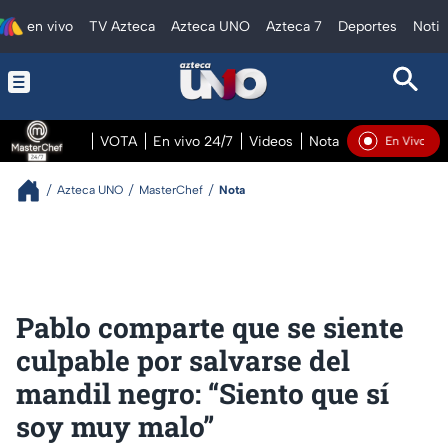
en vivo
TV Azteca
Azteca UNO
Azteca 7
Deportes
Notic
VOTA
En vivo 24/7
Videos
Notas
En vivo Pre
En Vivo
Azteca UNO
MasterChef
Nota
Pablo comparte que se siente
culpable por salvarse del
mandil negro: “Siento que sí
soy muy malo”