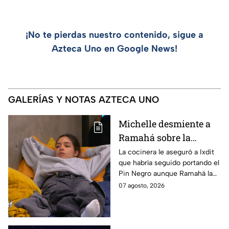
¡No te pierdas nuestro contenido, sigue a
Azteca Uno en Google News!
GALERÍAS Y NOTAS AZTECA UNO
Michelle desmiente a
Ramahá sobre la
designación del Pin
La cocinera le aseguró a Ixdit
que habría seguido portando el
Negro a un integrante
Pin Negro aunque Ramahá la
de las "Divas" en
hubiera subido al balcón
07 agosto, 2026
MasterChef 24/7