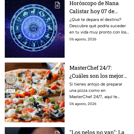
Horóscopo de Nana
Calistar hoy 07 de
agosto; estos signos
¿Qué te depara el destino?
Descubre qué podría suceder
podrían dejar de estar
en tu vida muy pronto con los
solteros más pronto de
horóscopos de Nana Calistar;
06 agosto, 2026
lo que imaginan y
tendrás toda la información
recibir propuestas
para afrontar el futuro.
laborales
MasterChef 24/7:
¿Cuáles son los mejores
quesos para preparar
Si tienes antojo de preparar
una pizza como en
pizza en casa?
MasterChef 24/7, aquí te
contamos todo lo que debes
06 agosto, 2026
saber antes de poner manos
en la masa.
"Los pelos no van": La