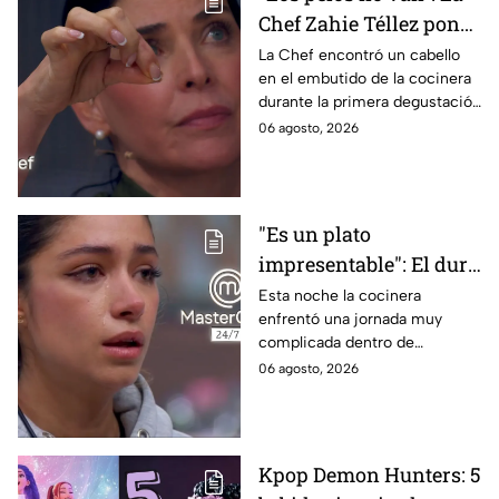
Chef Zahie Téllez pone
en evidencia a Carmen
La Chef encontró un cabello
en el embutido de la cocinera
en la gala de mandiles
durante la primera degustación
negros de MasterChef
de la noche
06 agosto, 2026
24/7
"Es un plato
impresentable": El duro
regaño que hizo llorar a
Esta noche la cocinera
enfrentó una jornada muy
Michelle dentro de
complicada dentro de
MasterChef 24/7
MasterChef 24/7.
06 agosto, 2026
Kpop Demon Hunters: 5