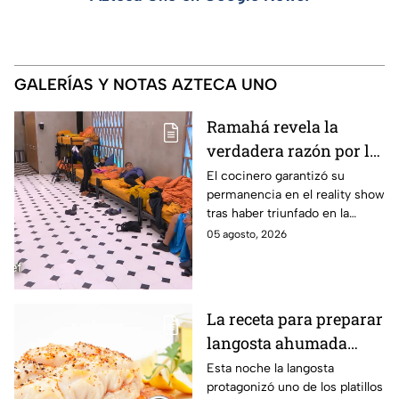
GALERÍAS Y NOTAS AZTECA UNO
Ramahá revela la
verdadera razón por la
que subió a Daniela al
El cocinero garantizó su
permanencia en el reality show
balcón de MasterChef
tras haber triunfado en la
24/7
pasada batalla por equipos
05 agosto, 2026
La receta para preparar
langosta ahumada
como en MasterChef
Esta noche la langosta
protagonizó uno de los platillos
24/7