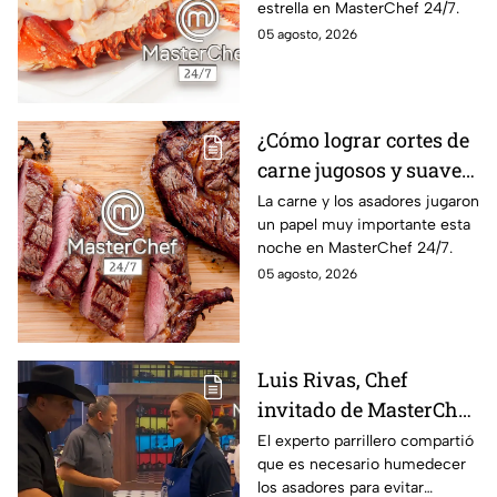
estrella en MasterChef 24/7.
05 agosto, 2026
¿Cómo lograr cortes de
carne jugosos y suaves
al estilo MasterChef
La carne y los asadores jugaron
un papel muy importante esta
24/7?
noche en MasterChef 24/7.
05 agosto, 2026
Luis Rivas, Chef
invitado de MasterChef
24/7 destaca la
El experto parrillero compartió
que es necesario humedecer
importancia del agua
los asadores para evitar