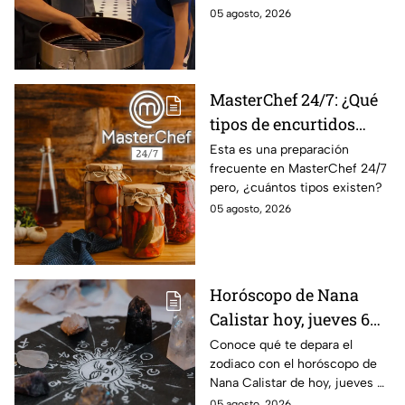
para la preparación de
accidentes
05 agosto, 2026
cualquier asado
MasterChef 24/7: ¿Qué
tipos de encurtidos
hay?
Esta es una preparación
frecuente en MasterChef 24/7
pero, ¿cuántos tipos existen?
05 agosto, 2026
Horóscopo de Nana
Calistar hoy, jueves 6
de agosto: a estos
Conoce qué te depara el
zodiaco con el horóscopo de
signos se les abren las
Nana Calistar de hoy, jueves 6
puertas del dinero
de agosto. ¿Será dinero o
05 agosto, 2026