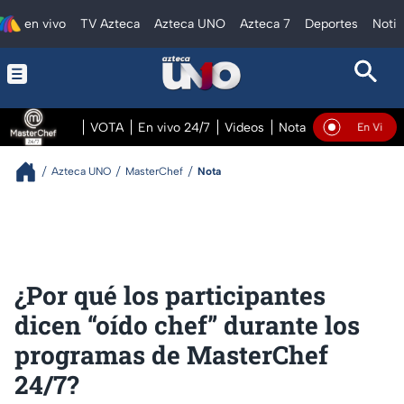
en vivo
TV Azteca
Azteca UNO
Azteca 7
Deportes
Notic
VOTA
En vivo 24/7
Videos
Notas
En vivo Pre
En Vivo
Azteca UNO
MasterChef
Nota
¿Por qué los participantes
dicen “oído chef” durante los
programas de MasterChef
24/7?